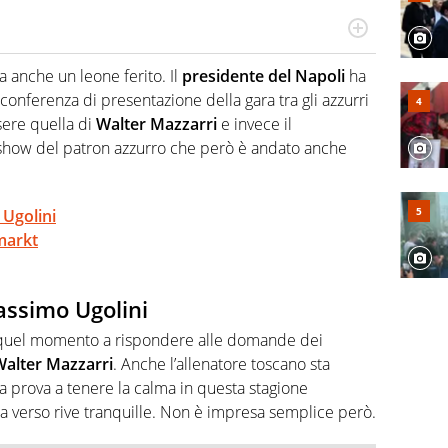
hanno segreti: basket, football, baseball e la capacità
ve altri non vedono granché
 anche un leone ferito. Il
presidente del Napoli
ha
conferenza di presentazione della gara tra gli azzurri
sere quella di
Walter Mazzarri
e invece il
 show del patron azzurro che però è andato anche
 Ugolini
markt
assimo Ugolini
n quel momento a rispondere alle domande dei
Walter Mazzarri
. Anche l’allenatore toscano sta
 prova a tenere la calma in questa stagione
a verso rive tranquille. Non è impresa semplice però.