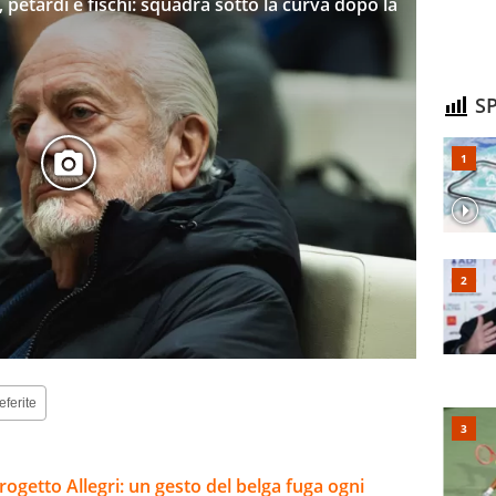
petardi e fischi: squadra sotto la curva dopo la
SP
eferite
rogetto Allegri: un gesto del belga fuga ogni