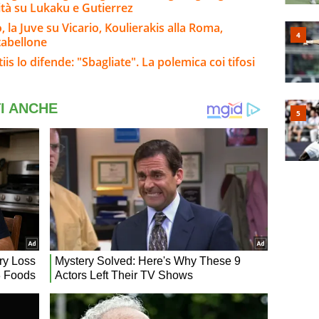
ità su Lukaku e Gutierrez
la Juve su Vicario, Koulierakis alla Roma,
 tabellone
is lo difende: "Sbagliate". La polemica coi tifosi