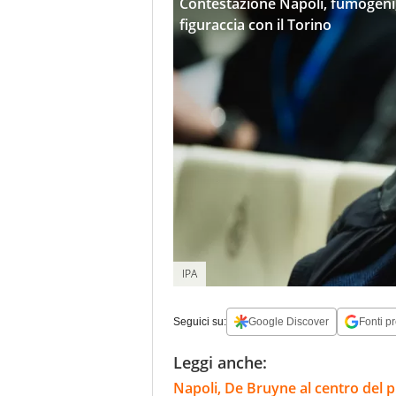
Contestazione Napoli, fumogeni, 
figuraccia con il Torino
IPA
Seguici su:
Google Discover
Fonti pr
Leggi anche:
Napoli, De Bruyne al centro del p