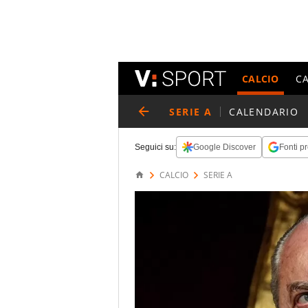
CALCIO
C
SERIE A
CALENDARIO
Seguici su:
Google Discover
Fonti pr
CALCIO
SERIE A