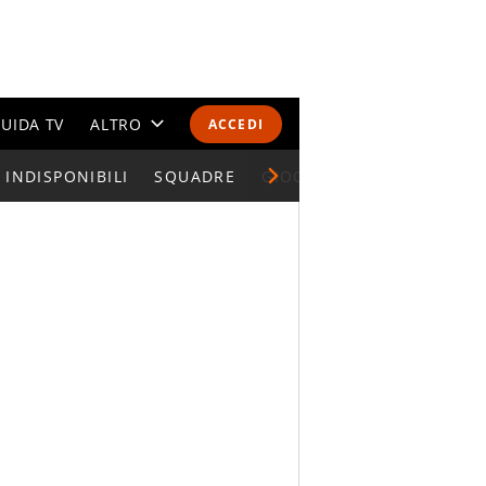
UIDA TV
ALTRO
ACCEDI
INDISPONIBILI
CALENDARI E CLASSIFICHE
SQUADRE
GIOCATORI SERIE A
ALTRI SPORT
MONDIALI 2026
OLIMPIADI
GOSSIP
LIFESTYLE