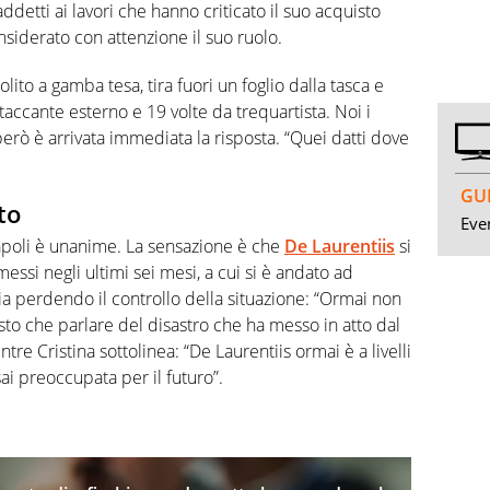
ddetti ai lavori che hanno criticato il suo acquisto
siderato con attenzione il suo ruolo.
ito a gamba tesa, tira fuori un foglio dalla tasca e
attaccante esterno e 19 volte da trequartista. Noi i
però è arrivata immediata la risposta. “Quei datti dove
GUI
to
Even
l Napoli è unanime. La sensazione è che
De Laurentiis
si
messi negli ultimi sei mesi, a cui si è andato ad
ia perdendo il controllo della situazione: “Ormai non
tosto che parlare del disastro che ha messo in atto dal
tre Cristina sottolinea: “De Laurentiis ormai è a livelli
ai preoccupata per il futuro”.