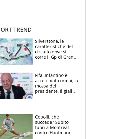
ORT TREND
Silverstone, le
caratteristiche del
circuito dove si
corre il Gp di Gran
Bretagna del
Motomondiale
Fifa, Infantino è
accerchiato ormai, la
mossa del
presidente, il giallo
dimissioni e la verità
sulla telefonata a
Trump
Cobolli, che
succede? Subito
fuori a Montreal
contro Hanfmann,
per Flavio è tutta