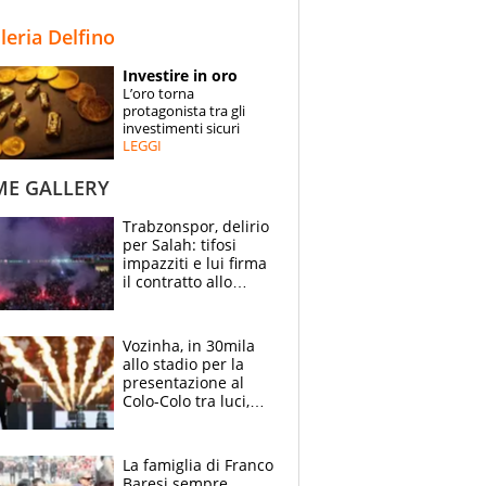
STORIE
lleria Delfino
SPECIALI
Investire in oro
L’oro torna
ESPERTI
protagonista tra gli
investimenti sicuri
LEGGI
CONTATTI
ME GALLERY
Trabzonspor, delirio
per Salah: tifosi
impazziti e lui firma
il contratto allo
stadio
Vozinha, in 30mila
allo stadio per la
presentazione al
Colo-Colo tra luci,
spettacolo, elicotteri
e paracadutisti
La famiglia di Franco
Baresi sempre