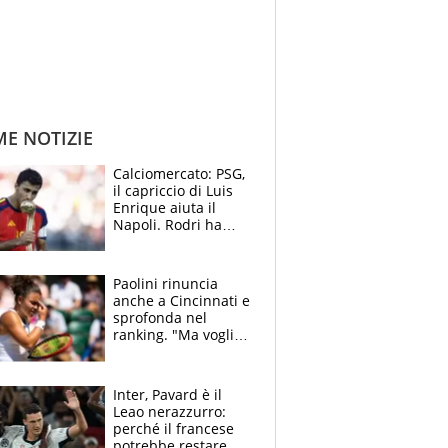
ME NOTIZIE
Calciomercato: PSG,
il capriccio di Luis
Enrique aiuta il
Napoli. Rodri ha
scelto il Barça,
Maresca vuole Enzo
Fernandez
Paolini rinuncia
anche a Cincinnati e
sprofonda nel
ranking. "Ma voglio
essere al 100% allo
US Open"
Inter, Pavard è il
Leao nerazzurro:
perché il francese
potrebbe restare