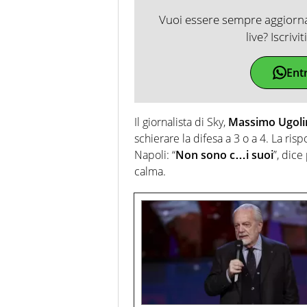
Vuoi essere sempre aggiornat
live? Iscrivi
Ent
Il giornalista di Sky,
Massimo Ugoli
schierare la difesa a 3 o a 4. La ri
Napoli: “
Non sono c…i suoi
”, dice
calma.