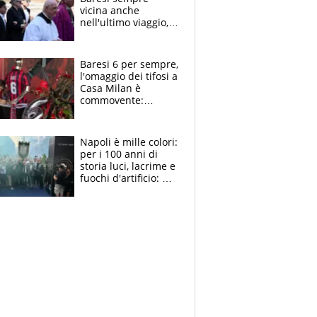
vicina anche
nell'ultimo viaggio,
la moglie Maura, i
figli e i suoi cari
circondati
Baresi 6 per sempre,
dall'affetto dei tifosi
l'omaggio dei tifosi a
Casa Milan è
commovente:
maglie, bandiere,
sciarpe, lacrime e
bigliettini
Napoli è mille colori:
per i 100 anni di
storia luci, lacrime e
fuochi d'artificio: De
Laurentiis salta al
coro anti-Juve