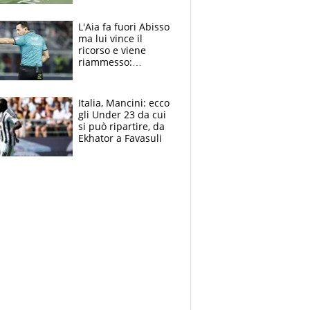
colpa della tosse
L'Aia fa fuori Abisso
ma lui vince il
ricorso e viene
riammesso:
continua momento
nero per gli arbitri
Italia, Mancini: ecco
gli Under 23 da cui
si può ripartire, da
Ekhator a Favasuli