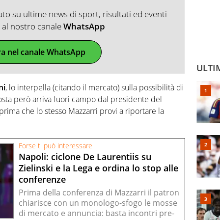
o su ultime news di sport, risultati ed eventi
ti al nostro canale
WhatsApp
ra nel canale WhatsApp
ULTI
ni
, lo interpella (citando il mercato) sulla possibilità di
sposta però arriva fuori campo dal presidente del
 prima che lo stesso Mazzarri provi a riportare la
Forse ti può interessare
Napoli: ciclone De Laurentiis su
Zielinski e la Lega e ordina lo stop alle
conferenze
Prima della conferenza di Mazzarri il patron
chiarisce con un monologo-sfogo le mosse
di mercato e annuncia: basta incontri pre-