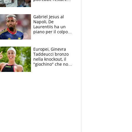
alla corte di Chivu
Gabriel Jesus al
Napoli, De
Laurentiis ha un
piano per il colpo
Champions: vendere
Lukaku, Lang e
Lucca
Europei, Ginevra
Taddeucci bronzo
nella knockout, il
"giochino" che non
le piace: "La Senna?
Oggi era pulita"