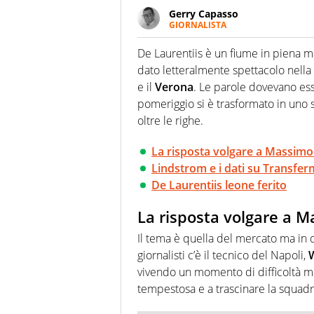
Gerry Capasso
GIORNALISTA
Per lui gli sport americani non 
innata di trovare la notizia do
De Laurentiis è un fiume in piena ma
dato letteralmente spettacolo nella 
e il
Verona
. Le parole dovevano es
pomeriggio si è trasformato in uno
oltre le righe.
La risposta volgare a Massimo
Lindstrom e i dati su Transfer
De Laurentiis leone ferito
La risposta volgare a M
Il tema è quella del mercato ma i
giornalisti c’è il tecnico del Napoli,
vivendo un momento di difficoltà ma
tempestosa e a trascinare la squadr