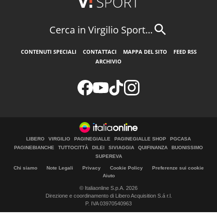
Cerca in Virgilio Sport...
CONTENUTI SPECIALI
CONTATTACI
MAPPA DEL SITO
FEED RSS
ARCHIVIO
LIBERO
VIRGILIO
PAGINEGIALLE
PAGINEGIALLE SHOP
PGCASA
PAGINEBIANCHE
TUTTOCITTÀ
DILEI
SIVIAGGIA
QUIFINANZA
BUONISSIMO
SUPEREVA
Chi siamo
Note Legali
Privacy
Cookie Policy
Preferenze sui cookie
Aiuto
© Italiaonline S.p.A. 2026
Direzione e coordinamento di Libero Acquisition S.á r.l.
P. IVA 03970540963