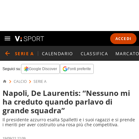
ACCEDI
SERIE A
CALENDARIO
CLASSIFICA
MARCATO
Seguici su:
Google Discover
Fonti preferite
CALCIO
SERIE A
Napoli, De Laurentis: “Nessuno mi
ha creduto quando parlavo di
grande squadra”
Il presidente azzurro esalta Spalletti e i suoi ragazzi e si prende
i meriti per aver costruito una rosa più che competitiva.
19/09/22 22:09