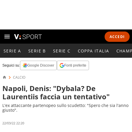
ACCEDI
SERIE A
SERIE B
SERIE C
COPPA ITALIA
CHAMP
Seguici su:
Google Discover
Fonti preferite
CALCIO
Napoli, Denis: "Dybala? De
Laurentiis faccia un tentativo"
L'ex attaccante partenopeo sullo scudetto: "Spero che sia l'anno
giusto".
22/03/22 22:20