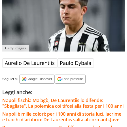
Getty Images
Aurelio De Laurentiis
Paulo Dybala
Seguici su:
Google Discover
Fonti preferite
Leggi anche:
Napoli fischia Malagò, De Laurentiis lo difende:
"Sbagliate". La polemica coi tifosi alla festa per i 100 anni
Napoli è mille colori: per i 100 anni di storia luci, lacrime
e fuochi d'artificio: De Laurentiis salta al coro anti-Juve