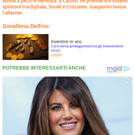
Roma a pezzi e nervosa: a Cardiff ne prende 4 e volano
spintoni tra Dybala, Soulé e Cristante. Gasperini lancia
l'allarme
Gioielleria Delfino
Investire in oro
L’oro torna protagonista tra gli investimenti
sicuri
LEGGI