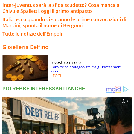
Inter-Juventus sarà la sfida scudetto? Cosa manca a
Chivu e Spalletti, oggi il primo antipasto
Italia: ecco quando ci saranno le prime convocazioni di
Mancini, spunta il nome di Bergomi
Tutte le notizie dell'Empoli
Gioielleria Delfino
Investire in oro
L’oro torna protagonista tra gli investimenti
sicuri
LEGGI