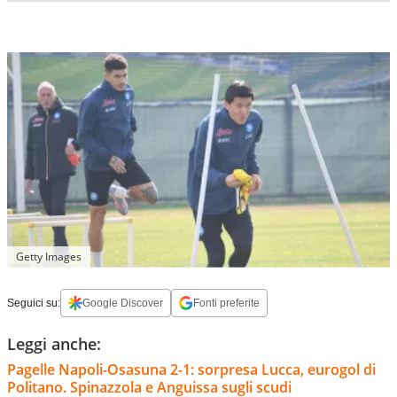
Getty Images
Seguici su:
Google Discover
Fonti preferite
Leggi anche:
Pagelle Napoli-Osasuna 2-1: sorpresa Lucca, eurogol di
Politano. Spinazzola e Anguissa sugli scudi