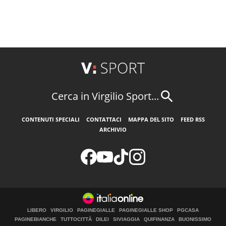
Cerca in Virgilio Sport...
CONTENUTI SPECIALI
CONTATTACI
MAPPA DEL SITO
FEED RSS
ARCHIVIO
LIBERO
VIRGILIO
PAGINEGIALLE
PAGINEGIALLE SHOP
PGCASA
PAGINEBIANCHE
TUTTOCITTÀ
DILEI
SIVIAGGIA
QUIFINANZA
BUONISSIMO