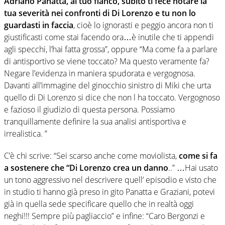
Adriano Panatta, al tuo fianco, subito ti fece notare la
tua severità nei confronti di Di Lorenzo e tu non lo
guardasti in faccia
, cioè lo ignorasti e peggio ancora non ti
giustificasti come stai facendo ora…è inutile che ti appendi
agli specchi, l’hai fatta grossa”, oppure “Ma come fa a parlare
di antisportivo se viene toccato? Ma questo veramente fa?
Negare l’evidenza in maniera spudorata e vergognosa.
Davanti all’immagine del ginocchio sinistro di Miki che urta
quello di Di Lorenzo si dice che non l ha toccato. Vergognoso
e fazioso il giudizio di questa persona. Possiamo
tranquillamente definire la sua analisi antisportiva e
irrealistica. ”
C’è chi scrive: “Sei scarso anche come moviolista,
come si fa
a sostenere che “Di Lorenzo crea un danno
..” …Hai usato
un tono aggressivo nel descrivere quell’ episodio e visto che
in studio ti hanno già preso in gito Panatta e Graziani, potevi
già in quella sede specificare quello che in realtà oggi
neghi!!! Sempre più pagliaccio” e infine: “Caro Bergonzi e