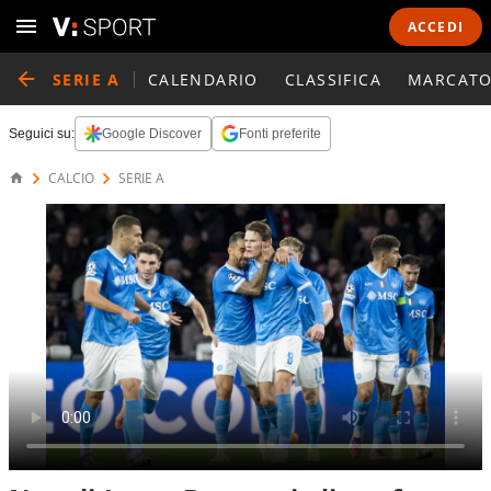
ACCEDI
SERIE A
CALENDARIO
CLASSIFICA
MARCATO
Seguici su:
Google Discover
Fonti preferite
CALCIO
SERIE A