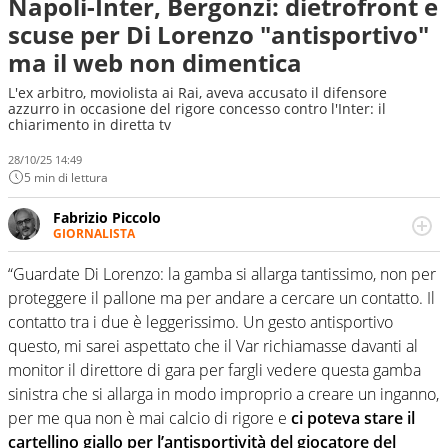
Napoli-Inter, Bergonzi: dietrofront e
scuse per Di Lorenzo "antisportivo"
ma il web non dimentica
L'ex arbitro, moviolista ai Rai, aveva accusato il difensore
azzurro in occasione del rigore concesso contro l'Inter: il
chiarimento in diretta tv
28/10/25 14:49
5 min di lettura
Fabrizio Piccolo
GIORNALISTA
Nella sua carriera ha seguito numerose manifestazioni
sportive e collaborato con agenzie e testate. Esperienza,
“Guardate Di Lorenzo: la gamba si allarga tantissimo, non per
competenza, conoscenza e memoria storica. Si occupa
proteggere il pallone ma per andare a cercare un contatto. Il
prevalentemente di calcio
contatto tra i due è leggerissimo. Un gesto antisportivo
questo, mi sarei aspettato che il Var richiamasse davanti al
monitor il direttore di gara per fargli vedere questa gamba
sinistra che si allarga in modo improprio a creare un inganno,
per me qua non è mai calcio di rigore e
ci poteva stare il
cartellino giallo per l’antisportività del giocatore del