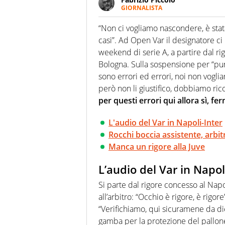
GIORNALISTA
Nella sua carriera ha seguito 
agenzie e testate. Esperienza
“Non ci vogliamo nascondere, è stat
prevalentemente di calcio
casi”. Ad Open Var il designatore ci
weekend di serie A, a partire dal rig
Bologna. Sulla sospensione per “puni
sono errori ed errori, noi non vogl
però non li giustifico, dobbiamo ri
per questi errori qui allora sì, f
L'audio del Var in Napoli-Inter
Rocchi boccia assistente, arbit
Manca un rigore alla Juve
L’audio del Var in Napol
Si parte dal rigore concesso al Napol
all’arbitro: “Occhio è rigore, è rigore”
“Verifichiamo, qui sicuramene da die
gamba per la protezione del pallone,