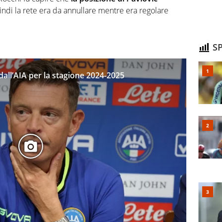
ndi la rete era da annullare mentre era regolare
SP
i dall’AIA per la stagione 2024-2025