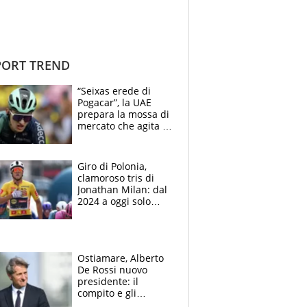
ORT TREND
“Seixas erede di
Pogacar”, la UAE
prepara la mossa di
mercato che agita la
Francia. Ciccone,
che beffa alla Vuelta
a Burgos
Giro di Polonia,
clamoroso tris di
Jonathan Milan: dal
2024 a oggi solo
Pogacar ha vinto più
di lui. Bene Romele
e Skerl
Ostiamare, Alberto
De Rossi nuovo
presidente: il
compito e gli
obiettivi ricevuti dal