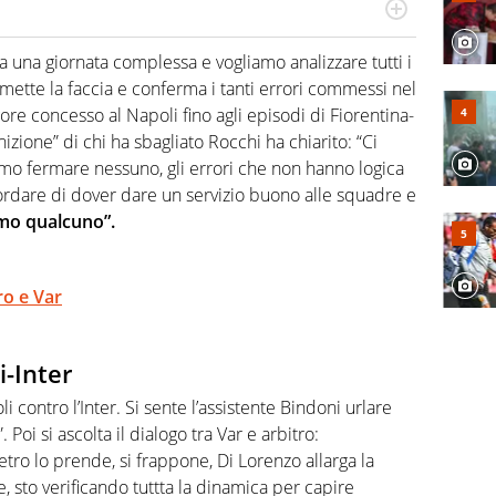
numerose manifestazioni sportive e collaborato con
, competenza, conoscenza e memoria storica. Si occupa
a una giornata complessa e vogliamo analizzare tutti i
 mette la faccia e conferma i tanti errori commessi nel
ore concesso al Napoli fino agli episodi di Fiorentina-
zione” di chi ha sbagliato Rocchi ha chiarito: “Ci
iamo fermare nessuno, gli errori che non hanno logica
cordare di dover dare un servizio buono alle squadre e
ermo qualcuno”.
ro e Var
i-Inter
i contro l’Inter. Si sente l’assistente Bindoni urlare
. Poi si ascolta il dialogo tra Var e arbitro:
tro lo prende, si frappone, Di Lorenzo allarga la
 sto verificando tuttta la dinamica per capire