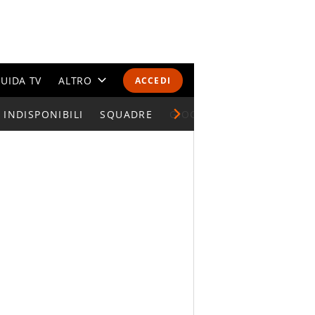
UIDA TV
ALTRO
ACCEDI
INDISPONIBILI
CALENDARI E CLASSIFICHE
SQUADRE
GIOCATORI SERIE A
ALTRI SPORT
MONDIALI 2026
OLIMPIADI
GOSSIP
LIFESTYLE