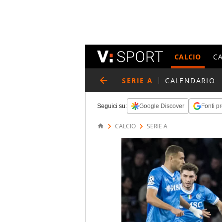
CALCIO
C
SERIE A
CALENDARIO
Seguici su:
Google Discover
Fonti pr
CALCIO
SERIE A