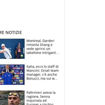
ME NOTIZIE
Montreal, Darderi
rimonta Shang e
vede aprirsi un
tabellone intrigante:
"Penso solo a
Borges, ma sono
felice del mio livello"
Italia, ecco lo staff di
Mancini: Oriali team
manager, c'è anche
Bonucci, ma sul web
infuria la polemica
Paltrinieri aveva la
ragione, Senna
inquinata ed
Europei a rischio: