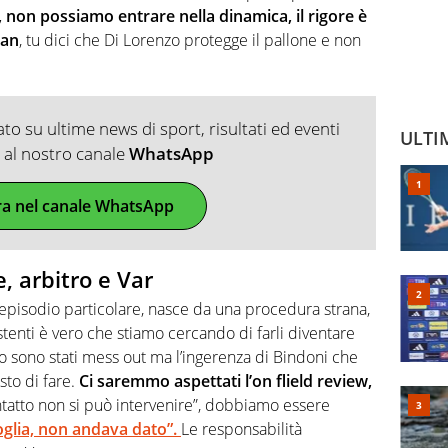
 non possiamo entrare nella dinamica, il rigore è
yan
, tu dici che Di Lorenzo protegge il pallone e non
o su ultime news di sport, risultati ed eventi
ULTI
ti al nostro canale
WhatsApp
ra nel canale WhatsApp
, arbitro e Var
 episodio particolare, nasce da una procedura strana,
sistenti è vero che stiamo cercando di farli diventare
oco sono stati mess out ma l’ingerenza di Bindoni che
sto di fare.
Ci saremmo aspettati l’on flield review,
ontatto non si può intervenire”, dobbiamo essere
oglia, non andava dato”.
Le responsabilità