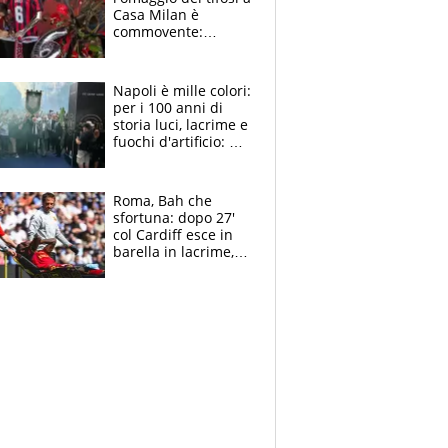
Casa Milan è
commovente:
maglie, bandiere,
sciarpe, lacrime e
bigliettini
Napoli è mille colori:
per i 100 anni di
storia luci, lacrime e
fuochi d'artificio: De
Laurentiis salta al
coro anti-Juve
Roma, Bah che
sfortuna: dopo 27'
col Cardiff esce in
barella in lacrime,
Dybala rigore da
schiaffi, i giallorossi
prendono 3 gol in
45'