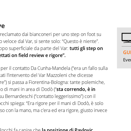
ve
e reclamato dai bianconeri per uno step on foot su
 veloce dal Var, si sente solo: “Questo è niente”.
ppo superficiale da parte del Var:
tutti gli step on
GUI
tati on field review e rigore”.
Even
r il contatto Da Cunha-Mandela (“era un fallo sulla
ati l’intervento del Var Mazzoleni che dicesse
ore”) si passa a Fiorentina-Bologna: tante polemiche,
llo di mani in area di Dodò (“
sta correndo, è in
e su Bernardeschi (“contatto leggerissimo”) con il
chi spiega: “Era rigore per il mani di Dodò, è solo
so con la mano, ma c’era ed era rigore, giusto invece
occhi fa capire che
la posizione di Pavlovic