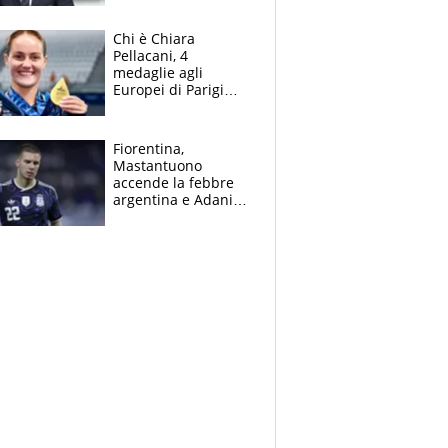
figlio Daniele
Chi è Chiara
Pellacani, 4
medaglie agli
Europei di Parigi
2026, papà
Giampaolo
giornalista, mamma
Fiorentina,
insegnante e il
Mastantuono
fratello calciatore
accende la febbre
argentina e Adani
impazzisce. Ma
Antognoni ‘rovina la
festa’ a Commisso