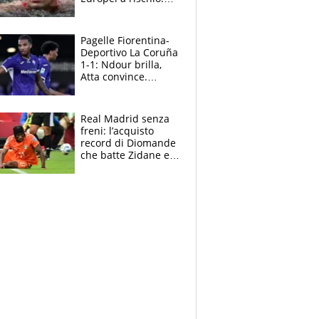
allenamenti fermi,
cosa succede
adesso
Pagelle Fiorentina-
Deportivo La Coruña
1-1: Ndour brilla,
Atta convince.
Pongracic rovina
tutto nel finale
Real Madrid senza
freni: l’acquisto
record di Diomande
che batte Zidane e
Ronaldo. Vinicius
rinnova: le cifre