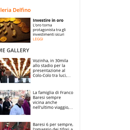
STORIE
lleria Delfino
SPECIALI
Investire in oro
L’oro torna
ESPERTI
protagonista tra gli
investimenti sicuri
LEGGI
CONTATTI
ME GALLERY
Vozinha, in 30mila
allo stadio per la
presentazione al
Colo-Colo tra luci,
spettacolo, elicotteri
e paracadutisti
La famiglia di Franco
Baresi sempre
vicina anche
nell'ultimo viaggio,
la moglie Maura, i
figli e i suoi cari
circondati
Baresi 6 per sempre,
dall'affetto dei tifosi
l'omaggio dei tifosi a