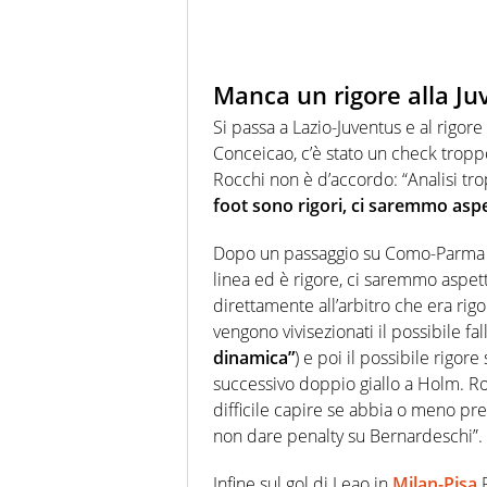
Manca un rigore alla Ju
Si passa a Lazio-Juventus e al rigor
Conceicao, c’è stato un check troppo
Rocchi non è d’accordo: “Analisi tro
foot sono rigori, ci saremmo aspet
Dopo un passaggio su Como-Parma pe
linea ed è rigore, ci saremmo aspett
direttamente all’arbitro che era rig
vengono vivisezionati il possibile fa
dinamica”
) e poi il possibile rigor
successivo doppio giallo a Holm. Roc
difficile capire se abbia o meno pre
non dare penalty su Bernardeschi”.
Infine sul gol di Leao in
Milan-Pisa
R