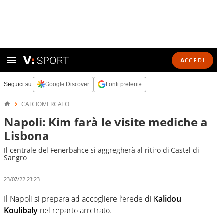
ACCEDI
Seguici su:
Google Discover
Fonti preferite
CALCIOMERCATO
Napoli: Kim farà le visite mediche a
Lisbona
Il centrale del Fenerbahce si aggregherà al ritiro di Castel di
Sangro
23/07/22 23:23
Il Napoli si prepara ad accogliere l’erede di
Kalidou
Koulibaly
nel reparto arretrato.