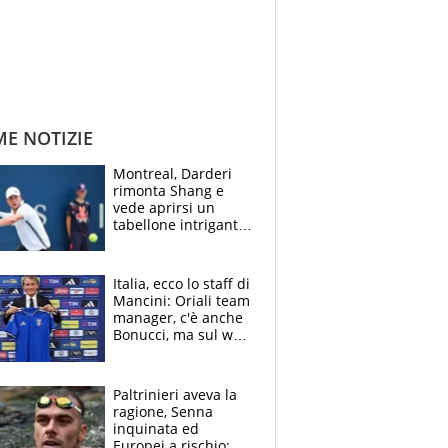
ME NOTIZIE
Montreal, Darderi
rimonta Shang e
vede aprirsi un
tabellone intrigante:
"Penso solo a
Borges, ma sono
felice del mio livello"
Italia, ecco lo staff di
Mancini: Oriali team
manager, c'è anche
Bonucci, ma sul web
infuria la polemica
Paltrinieri aveva la
ragione, Senna
inquinata ed
Europei a rischio: