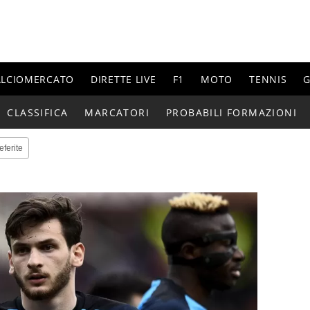
ALCIOMERCATO
DIRETTE LIVE
F1
MOTO
TENNIS
G
CLASSIFICA
MARCATORI
PROBABILI FORMAZIONI
eferite