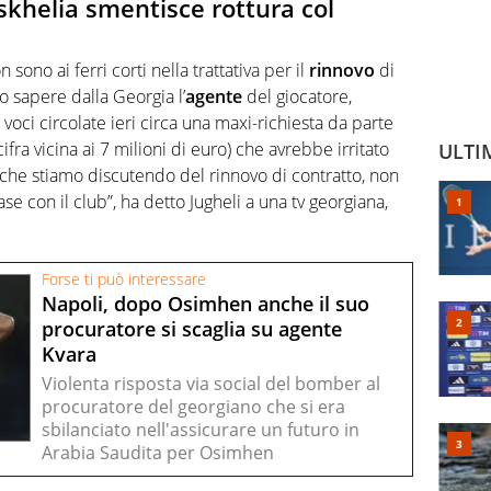
khelia smentisce rottura col
 sono ai ferri corti nella trattativa per il
rinnovo
di
to sapere dalla Georgia l’
agente
del giocatore,
 voci circolate ieri circa una maxi-richiesta da parte
cifra vicina ai 7 milioni di euro) che avrebbe irritato
ULTI
 che stiamo discutendo del rinnovo di contratto, non
ase con il club”, ha detto Jugheli a una tv georgiana,
Forse ti può interessare
Napoli, dopo Osimhen anche il suo
procuratore si scaglia su agente
Kvara
Violenta risposta via social del bomber al
procuratore del georgiano che si era
sbilanciato nell'assicurare un futuro in
Arabia Saudita per Osimhen