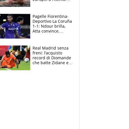
allenamenti fermi,
cosa succede
adesso
Pagelle Fiorentina-
Deportivo La Coruña
1-1: Ndour brilla,
Atta convince.
Pongracic rovina
tutto nel finale
Real Madrid senza
freni: l’acquisto
record di Diomande
che batte Zidane e
Ronaldo. Vinicius
rinnova: le cifre