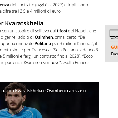
enza
del contratto (oggi è al 2027) e triplicando
cifra tra i 3,5 e 4 milioni di euro.
per Kvaratskhelia
a con un sospiro di sollievo dai
tifosi
del Napoli, che
 digerire l’addio di
Osimhen
, ormai certo. “De
ha appena rinnovato
Politano
per 3 milioni l’anno…”, il
GUI
to simile per Francesca: “Se a Politano si danno 3
Even
5 milioni e fargli un contratto fino al 2028”. “Ecco
à in partenza: Kvara non si muove”, esulta Francus.
 tu con Kvaratskhelia e Osimhen: carezze o