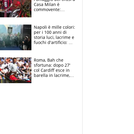
Casa Milan è
commovente:
maglie, bandiere,
sciarpe, lacrime e
bigliettini
Napoli è mille colori:
per i 100 anni di
storia luci, lacrime e
fuochi d'artificio: De
Laurentiis salta al
coro anti-Juve
Roma, Bah che
sfortuna: dopo 27'
col Cardiff esce in
barella in lacrime,
Dybala rigore da
schiaffi, i giallorossi
prendono 3 gol in
45'