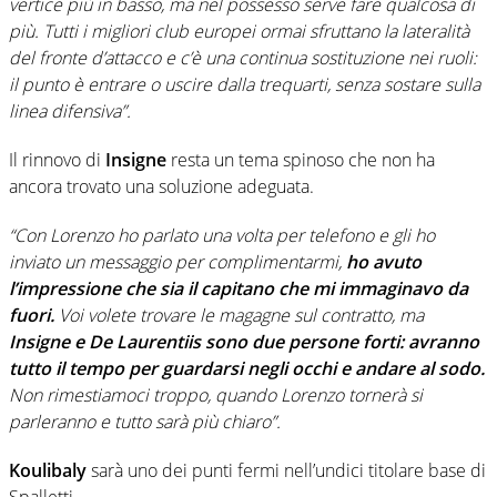
vertice più in basso, ma nel possesso serve fare qualcosa di
più. Tutti i migliori club europei ormai sfruttano la lateralità
del fronte d’attacco e c’è una continua sostituzione nei ruoli:
il punto è entrare o uscire dalla trequarti, senza sostare sulla
linea difensiva”.
Il rinnovo di
Insigne
resta un tema spinoso che non ha
ancora trovato una soluzione adeguata.
“Con Lorenzo ho parlato una volta per telefono e gli ho
inviato un messaggio per complimentarmi,
ho avuto
l’impressione che sia il capitano che mi immaginavo da
fuori.
Voi volete trovare le magagne sul contratto, ma
Insigne e De Laurentiis sono due persone forti: avranno
tutto il tempo per guardarsi negli occhi e andare al sodo.
Non rimestiamoci troppo, quando Lorenzo tornerà si
parleranno e tutto sarà più chiaro”.
Koulibaly
sarà uno dei punti fermi nell’undici titolare base di
Spalletti.