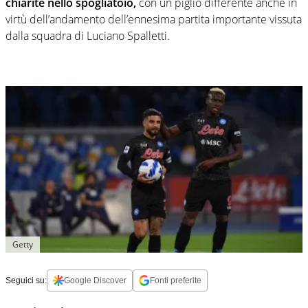
chiarite nello spogliatoio,
con un piglio differente anche in
virtù dell’andamento dell’ennesima partita importante vissuta
dalla squadra di Luciano Spalletti.
Getty
Seguici su:
Google Discover
Fonti preferite