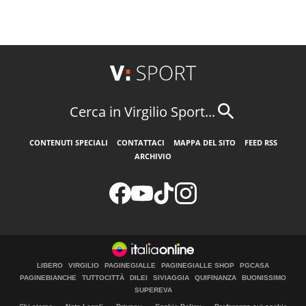
Cerca in Virgilio Sport...
CONTENUTI SPECIALI
CONTATTACI
MAPPA DEL SITO
FEED RSS
ARCHIVIO
LIBERO
VIRGILIO
PAGINEGIALLE
PAGINEGIALLE SHOP
PGCASA
PAGINEBIANCHE
TUTTOCITTÀ
DILEI
SIVIAGGIA
QUIFINANZA
BUONISSIMO
SUPEREVA