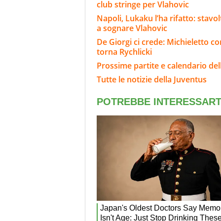
club stringe per Vlahovic
Napoli, Lukaku l’ha rifatto: stavo
a sognare Vlahovic
De Giorgi ci crede: Michieletto c
torna Rychlicki
Prossime partite e calendario del
Tutte le notizie della Juventus