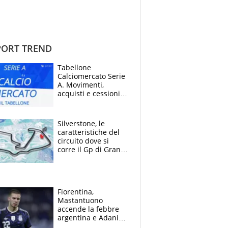
ORT TREND
Tabellone
Calciomercato Serie
A. Movimenti,
acquisti e cessioni:
estate 2026-27
Silverstone, le
caratteristiche del
circuito dove si
corre il Gp di Gran
Bretagna del
Motomondiale
Fiorentina,
Mastantuono
accende la febbre
argentina e Adani
impazzisce. Ma