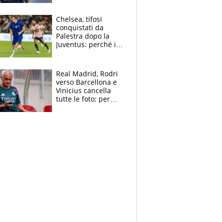
Antognoni ‘rovina la
festa’ a Commisso
Chelsea, tifosi
conquistati da
Palestra dopo la
Juventus: perché i
fan dei Blues sono
pazzi dell’azzurro
Real Madrid, Rodri
verso Barcellona e
Vinicius cancella
tutte le foto: per
Mourinho due grane
da risolvere