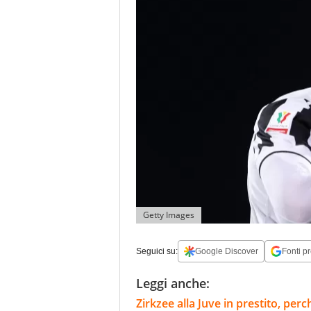
Getty Images
Seguici su:
Google Discover
Fonti pr
Leggi anche:
Zirkzee alla Juve in prestito, per