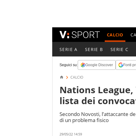
CALCIO
C
SERIE A
SERIE B
SERIE C
Seguici su:
Google Discover
Fonti pr
CALCIO
Nations League, 
lista dei convoca
Secondo Novosti, l’attaccante de
di un problema fisico
29/05/22 14:59