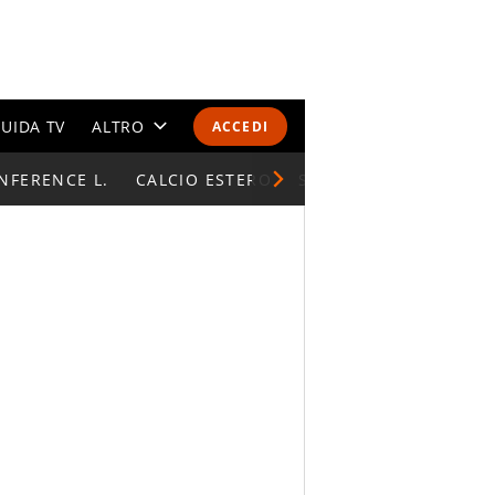
UIDA TV
ALTRO
ACCEDI
NFERENCE L.
CALENDARI E CLASSIFICHE
CALCIO ESTERO
SUPERCOPPA ITALIAN
ALTRI SPORT
MONDIALI 2026
OLIMPIADI
GOSSIP
LIFESTYLE