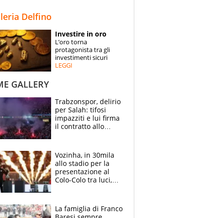
STORIE
lleria Delfino
SPECIALI
Investire in oro
L’oro torna
ESPERTI
protagonista tra gli
investimenti sicuri
LEGGI
CONTATTI
ME GALLERY
Trabzonspor, delirio
per Salah: tifosi
impazziti e lui firma
il contratto allo
stadio
Vozinha, in 30mila
allo stadio per la
presentazione al
Colo-Colo tra luci,
spettacolo, elicotteri
e paracadutisti
La famiglia di Franco
Baresi sempre