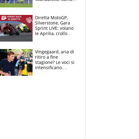
già rimandato
Diretta MotoGP,
Silverstone, Gara
Sprint LIVE: volano
le Aprilia, crollo
delle Ducati
Vingegaard, aria di
ritiro a fine
stagione? Le voci si
intensificano.
Pogacar, niente
Sanremo nel 2027:
vuole la Roubaix