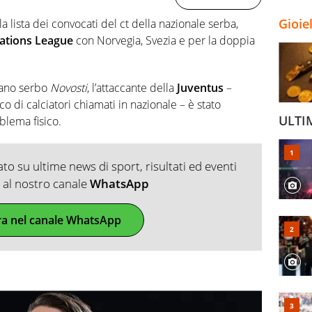
Gioie
a lista dei convocati del ct della nazionale serba,
ations League
con Norvegia, Svezia e per la doppia
iano serbo
Novosti
, l’attaccante della
Juventus
–
o di calciatori chiamati in nazionale – è stato
ULTI
blema fisico.
o su ultime news di sport, risultati ed eventi
ti al nostro canale
WhatsApp
ra nel canale WhatsApp