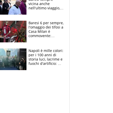
vicina anche
nell'ultimo viaggio,
la moglie Maura, i
figli e i suoi cari
circondati
Baresi 6 per sempre,
dall'affetto dei tifosi
l'omaggio dei tifosi a
Casa Milan è
commovente:
maglie, bandiere,
sciarpe, lacrime e
bigliettini
Napoli è mille colori:
per i 100 anni di
storia luci, lacrime e
fuochi d'artificio: De
Laurentiis salta al
coro anti-Juve