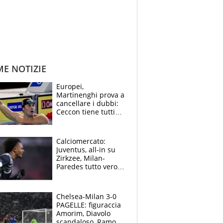
ME NOTIZIE
Europei,
Martinenghi prova a
cancellare i dubbi:
Ceccon tiene tutti
col fiato sospeso.
Pellegrini punta su
Curtis
Calciomercato:
Juventus, all-in su
Zirkzee, Milan-
Paredes tutto vero,
Lukaku lascia il
Napoli
Chelsea-Milan 3-0
PAGELLE: figuraccia
Amorim, Diavolo
scandaloso, Ramos