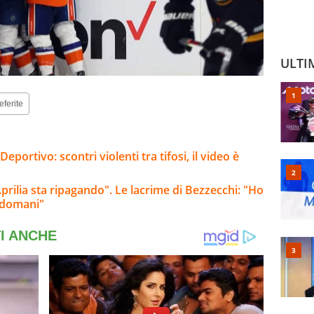
ULTI
eferite
eportivo: scontri violenti tra tifosi, il video è
 Aprilia sta ripagando". Le lacrime di Bezzecchi: "Ho
a domani"