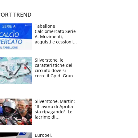
ORT TREND
Tabellone
Calciomercato Serie
A. Movimenti,
acquisti e cessioni:
estate 2026-27
Silverstone, le
caratteristiche del
circuito dove si
corre il Gp di Gran
Bretagna del
Motomondiale
Silverstone, Martin:
"Il lavoro di Aprilia
sta ripagando". Le
lacrime di
Bezzecchi: "Ho dato
tutto, spero di finire
la gara domani"
Europei,