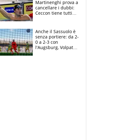
Martinenghi prova a
cancellare i dubbi:
Ceccon tiene tutti
col fiato sospeso.
Pellegrini punta su
Curtis
Anche il Sassuolo è
senza portiere: da 2-
0 a 2-3 con
l'Augsburg, Volpato
non basta, che
errori di Muric