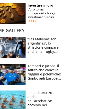
STORIE
Investire in oro
L’oro torna
SPECIALI
protagonista tra gli
investimenti sicuri
LEGGI
ESPERTI
ME GALLERY
CONTATTI
“Las Malvinas son
argentinas”, lo
striscione compare
anche nel rugby:
dopo Messi e
compagni ormai è
un caso
Tamberi e Jacobs, il
saluto che cancella
ruggini e polemiche:
Gimbo agli Europei
cerca un altro
miracolo
Italia di bronzo
anche
nell’acrobatica:
dominio nel