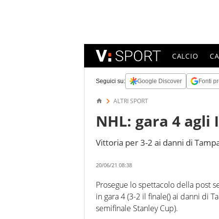
CALCIO
C
Seguici su:
Google Discover
Fonti pr
ALTRI SPORT
NHL: gara 4 agli 
Vittoria per 3-2 ai danni di Tamp
20/06/21 08:38
Prosegue lo spettacolo della post 
in gara 4 (3-2 il finale() ai danni di 
semifinale Stanley Cup).