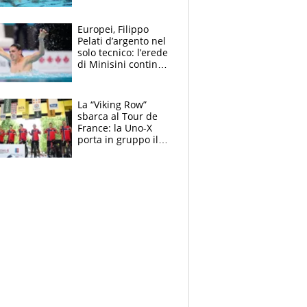
medagliere, ora
tocca a Ceccon, Curti
e compagni
Europei, Filippo
continuare
Pelati d’argento nel
solo tecnico: l’erede
di Minisini continua
a stupire, Los
Angeles è già nel
mirino
La “Viking Row”
sbarca al Tour de
France: la Uno-X
porta in gruppo il
rito della Norvegia
di Haaland e
compagni