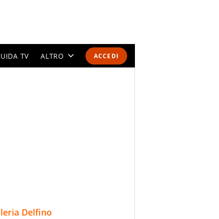
UIDA TV
ALTRO
ACCEDI
CALENDARI E CLASSIFICHE
ALTRI SPORT
MONDIALI 2026
OLIMPIADI
GOSSIP
LIFESTYLE
lleria Delfino