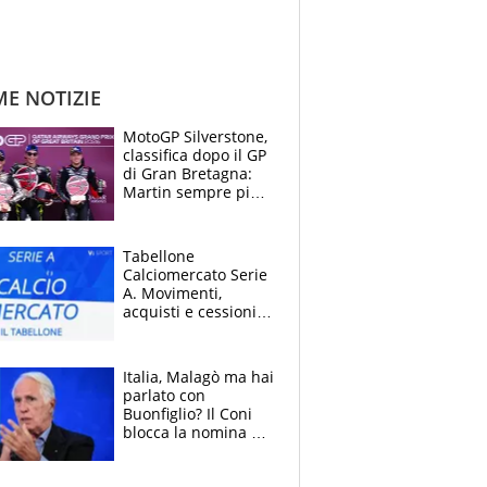
ME NOTIZIE
MotoGP Silverstone,
classifica dopo il GP
di Gran Bretagna:
Martin sempre più
leader, ma
Bezzecchi avanza
Tabellone
Calciomercato Serie
A. Movimenti,
acquisti e cessioni:
estate 2026-27
Italia, Malagò ma hai
parlato con
Buonfiglio? Il Coni
blocca la nomina di
Diana Bianchedi