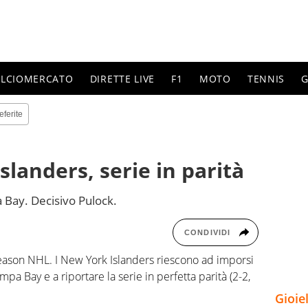
ALCIOMERCATO
DIRETTE LIVE
F1
MOTO
TENNIS
G
eferite
Islanders, serie in parità
a Bay. Decisivo Pulock.
CONDIVIDI
season NHL. I New York Islanders riescono ad imporsi
Tampa Bay e a riportare la serie in perfetta parità (2-2,
Gioie