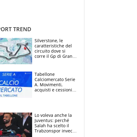
ORT TREND
Silverstone, le
caratteristiche del
circuito dove si
corre il Gp di Gran
Bretagna del
Motomondiale
Tabellone
Calciomercato Serie
A. Movimenti,
acquisti e cessioni:
estate 2026-27
Lo voleva anche la
Juventus: perché
Salah ha scelto il
Trabzonspor invece
di un top club