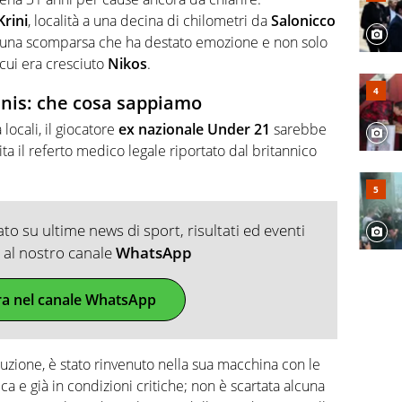
rini
, località a una decina di chilometri da
Salonicco
e: una scomparsa che ha destato emozione e non solo
 cui era cresciuto
Nikos
.
nis: che cosa sappiamo
ocali, il giocatore
ex nazionale Under 21
sarebbe
ita il referto medico legale riportato dal britannico
o su ultime news di sport, risultati ed eventi
ti al nostro canale
WhatsApp
ra nel canale WhatsApp
uzione, è stato rinvenuto nella sua macchina con le
ca e già in condizioni critiche; non è scartata alcuna