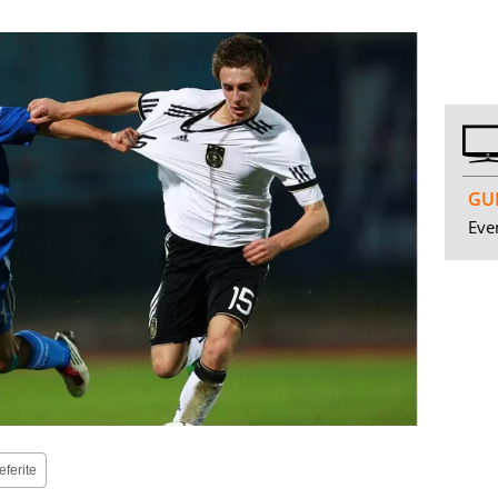
GUI
Even
eferite