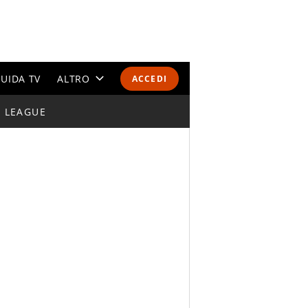
UIDA TV
ALTRO
ACCEDI
I LEAGUE
CALENDARI E CLASSIFICHE
ALTRI SPORT
MONDIALI 2026
OLIMPIADI
GOSSIP
LIFESTYLE