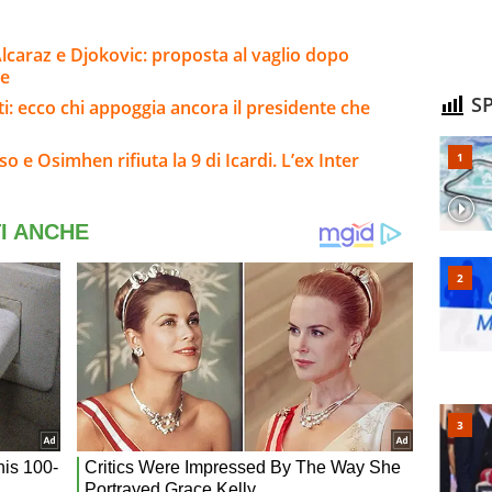
lcaraz e Djokovic: proposta al vaglio dopo
ne
SP
ati: ecco chi appoggia ancora il presidente che
 e Osimhen rifiuta la 9 di Icardi. L’ex Inter