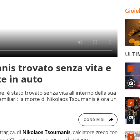
Gioie
ULTI
is trovato senza vita e
te in auto
e, è stato trovato senza vita all'interno della sua
miliari: la morte di Nikolaos Tsoumanis è ora un
CONDIVIDI
tragica, di
Nikolaos Tsoumanis
, calciatore greco con
pena 31 anni per cause ancora da chiarire.