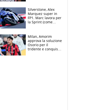
Silverstone, Alex
Marquez super in
FP1. Marc lavora per
la Sprint (come
Martin), bene
Bezzecchi
Milan, Amorim
approva la soluzione
Osorio per il
tridente e conquista
Jashari: la frecciata
dello svizzero all'ex
Allegri