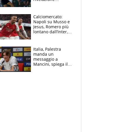
dell’amico
giornalista e il piano
B. Rune verso la
Calciomercato:
rinuncia
Napoli su Musso e
Jesus, Romero più
lontano dall’Inter,
delirio Mastantuono,
Juve su Trubin. Il
tabellone
Italia, Palestra
manda un
messaggio a
Mancini, spiega il
motivo del no
all’Inter e lancia
l'alleanza con
Donnarumma