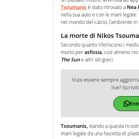
Tsoumanis
è stato ritrovato a
Nea K
nella sua auto e con le mani legat
nel mondo del calcio, l’ambiente in
La morte di
Nikos Tsouma
Secondo quanto riferiscono i media l
morto per
asfissia
, così almeno rec
The Sun
e altri siti greci.
Vuoi essere sempre aggiornat
live? Iscrivi
Ent
Tsoumanis,
stando a questa ricostr
mani legate da una fascetta di plasti