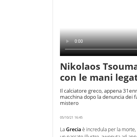
Nikolaos Tsouman
con le mani lega
Il calciatore greco, appena 31enn
macchina dopo la denuncia dei fa
mistero
05/10/21 16:45
La
Grecia
è incredula per la morte, 
un passato illustre, avvenuta ad ap