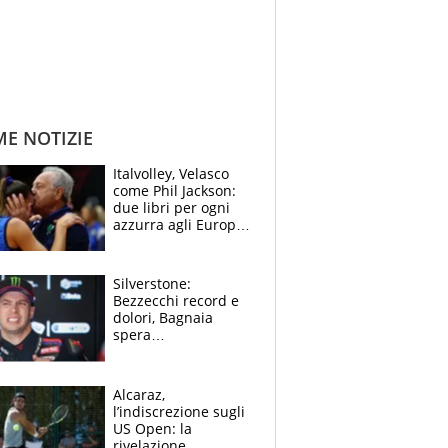
ME NOTIZIE
Italvolley, Velasco
come Phil Jackson:
due libri per ogni
azzurra agli Europei.
Quello per Sylla è
“geniale”
Silverstone:
Bezzecchi record e
dolori, Bagnaia
spera
nell'antidolorifico,
Marquez si tira fuori
e vota Aprilia
Alcaraz,
l’indiscrezione sugli
US Open: la
rivelazione