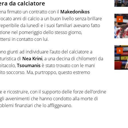
era da calciatore
ena firmato un contratto con il
Makedonikos
iocato anni di calcio a un buon livello senza brillare
reperibile da lunedì e i suoi familiari avevano fatto
izione nel pomeriggio dello stesso giorno,
tersi in contatto con lui.
sono giunti ad individuare l’auto del calciatore a
 turistica di
Nea Krini
, a una decina di chilometri da
abitacolo,
Tsoumanis
è stato trovato con le mani
bito soccorso. Ma, purtroppo, questo estremo
 e ricostruire, con il supporto delle forze dell’ordine
egli avvenimenti che hanno condotto alla morte di
oblemi finanziari che lo affliggevano.