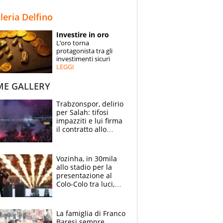
STORIE
lleria Delfino
SPECIALI
Investire in oro
L’oro torna
ESPERTI
protagonista tra gli
investimenti sicuri
LEGGI
CONTATTI
ME GALLERY
Trabzonspor, delirio
per Salah: tifosi
impazziti e lui firma
il contratto allo
stadio
Vozinha, in 30mila
allo stadio per la
presentazione al
Colo-Colo tra luci,
spettacolo, elicotteri
e paracadutisti
La famiglia di Franco
Baresi sempre