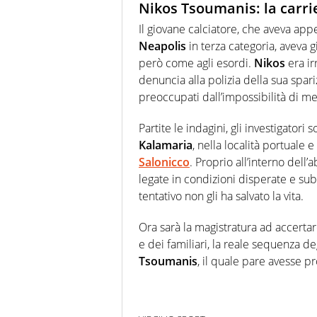
Nikos Tsoumanis: la carri
Il giovane calciatore, che aveva app
Neapolis
in terza categoria, aveva g
però come agli esordi.
Nikos
era ir
denuncia alla polizia della sua spar
preoccupati dall’impossibilità di met
Partite le indagini, gli investigatori 
Kalamaria
, nella località portuale e
Salonicco
. Proprio all’interno dell’
legate in condizioni disperate e su
tentativo non gli ha salvato la vita.
Ora sarà la magistratura ad accertare
e dei familiari, la reale sequenza d
Tsoumanis
, il quale pare avesse pr