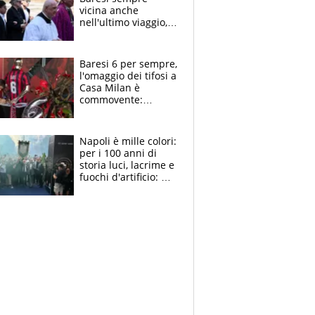
vicina anche
nell'ultimo viaggio,
la moglie Maura, i
figli e i suoi cari
circondati
Baresi 6 per sempre,
dall'affetto dei tifosi
l'omaggio dei tifosi a
Casa Milan è
commovente:
maglie, bandiere,
sciarpe, lacrime e
bigliettini
Napoli è mille colori:
per i 100 anni di
storia luci, lacrime e
fuochi d'artificio: De
Laurentiis salta al
coro anti-Juve