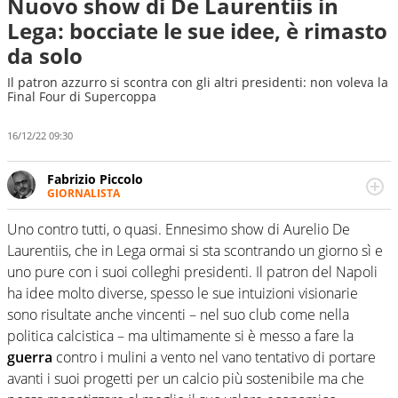
Nuovo show di De Laurentiis in
Lega: bocciate le sue idee, è rimasto
da solo
Il patron azzurro si scontra con gli altri presidenti: non voleva la
Final Four di Supercoppa
16/12/22 09:30
Fabrizio Piccolo
GIORNALISTA
Nella sua carriera ha seguito numerose manifestazioni
sportive e collaborato con agenzie e testate. Esperienza,
Uno contro tutti, o quasi. Ennesimo show di Aurelio De
competenza, conoscenza e memoria storica. Si occupa
Laurentiis, che in Lega ormai si sta scontrando un giorno sì e
prevalentemente di calcio
uno pure con i suoi colleghi presidenti. Il patron del Napoli
ha idee molto diverse, spesso le sue intuizioni visionarie
sono risultate anche vincenti – nel suo club come nella
politica calcistica – ma ultimamente si è messo a fare la
guerra
contro i mulini a vento nel vano tentativo di portare
avanti i suoi progetti per un calcio più sostenibile ma che