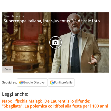
Supercoppa italiana, Inter-Juventus 2-1 d.t.s: le foto
Ansa
Seguici su:
Google Discover
Fonti preferite
Leggi anche:
Napoli fischia Malagò, De Laurentiis lo difende:
"Sbagliate". La polemica coi tifosi alla festa per i 100 anni