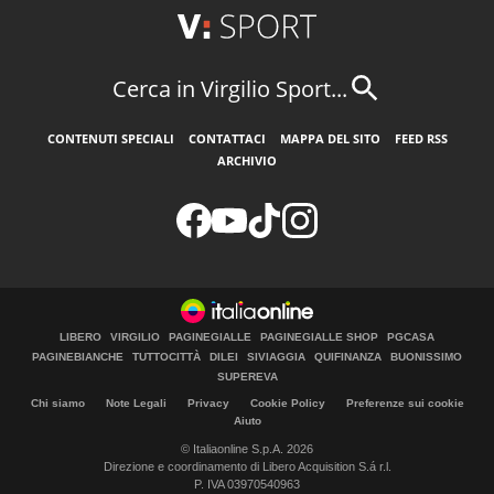
Cerca in Virgilio Sport...
CONTENUTI SPECIALI
CONTATTACI
MAPPA DEL SITO
FEED RSS
ARCHIVIO
LIBERO
VIRGILIO
PAGINEGIALLE
PAGINEGIALLE SHOP
PGCASA
PAGINEBIANCHE
TUTTOCITTÀ
DILEI
SIVIAGGIA
QUIFINANZA
BUONISSIMO
SUPEREVA
Chi siamo
Note Legali
Privacy
Cookie Policy
Preferenze sui cookie
Aiuto
© Italiaonline S.p.A. 2026
Direzione e coordinamento di Libero Acquisition S.á r.l.
P. IVA 03970540963