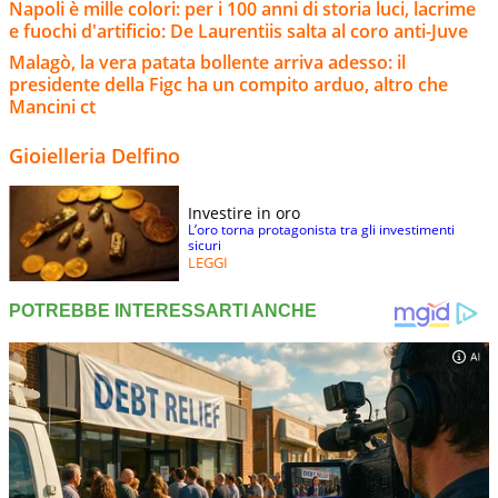
Napoli è mille colori: per i 100 anni di storia luci, lacrime
e fuochi d'artificio: De Laurentiis salta al coro anti-Juve
Malagò, la vera patata bollente arriva adesso: il
presidente della Figc ha un compito arduo, altro che
Mancini ct
Gioielleria Delfino
Investire in oro
L’oro torna protagonista tra gli investimenti
sicuri
LEGGI