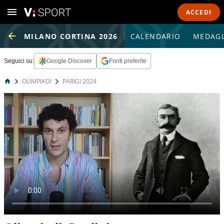
ACCEDI
MILANO CORTINA 2026
CALENDARIO
MEDAGL
Seguici su:
Google Discover
Fonti preferite
OLIMPIADI
PARIGI 2024