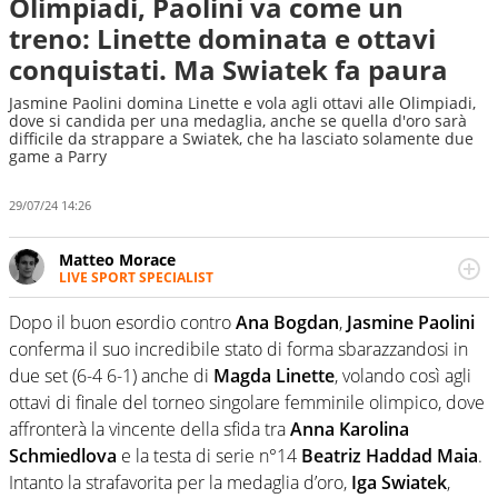
Olimpiadi, Paolini va come un
treno: Linette dominata e ottavi
conquistati. Ma Swiatek fa paura
Jasmine Paolini domina Linette e vola agli ottavi alle Olimpiadi,
dove si candida per una medaglia, anche se quella d'oro sarà
difficile da strappare a Swiatek, che ha lasciato solamente due
game a Parry
29/07/24 14:26
Matteo Morace
LIVE SPORT SPECIALIST
La multimedialità quale approccio personale e
professionale. Ama raccontare lo sport focalizzando ogni
Dopo il buon esordio contro
Ana Bogdan
,
Jasmine Paolini
attenzione sul tempo reale: la verità della dirette non
conferma il suo incredibile stato di forma sbarazzandosi in
sono opinioni ma fatti
due set (6-4 6-1) anche di
Magda Linette
, volando così agli
ottavi di finale del torneo singolare femminile olimpico, dove
affronterà la vincente della sfida tra
Anna Karolina
Schmiedlova
e la testa di serie n°14
Beatriz Haddad Maia
.
Intanto la strafavorita per la medaglia d’oro,
Iga Swiatek
,