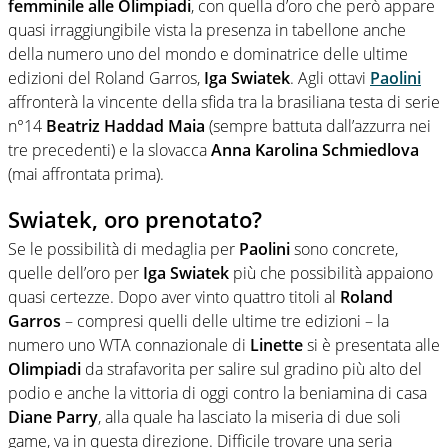
femminile alle Olimpiadi
, con quella d’oro che però appare
quasi irraggiungibile vista la presenza in tabellone anche
della numero uno del mondo e dominatrice delle ultime
edizioni del Roland Garros,
Iga Swiatek
. Agli ottavi
Paolini
affronterà la vincente della sfida tra la brasiliana testa di serie
n°14
Beatriz Haddad Maia
(sempre battuta dall’azzurra nei
tre precedenti) e la slovacca
Anna Karolina Schmiedlova
(mai affrontata prima).
Swiatek, oro prenotato?
Se le possibilità di medaglia per
Paolini
sono concrete,
quelle dell’oro per
Iga Swiatek
più che possibilità appaiono
quasi certezze. Dopo aver vinto quattro titoli al
Roland
Garros
– compresi quelli delle ultime tre edizioni – la
numero uno WTA connazionale di
Linette
si è presentata alle
Olimpiadi
da strafavorita per salire sul gradino più alto del
podio e anche la vittoria di oggi contro la beniamina di casa
Diane Parry
, alla quale ha lasciato la miseria di due soli
game, va in questa direzione. Difficile trovare una seria