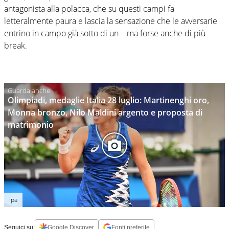
antagonista alla polacca, che su questi campi fa
letteralmente paura e lascia la sensazione che le avversarie
entrino in campo già sotto di un – ma forse anche di più –
break.
Olimpiadi, medaglie Italia 28 luglio: Martinenghi oro,
Monna bronzo, Nilo Maldini argento e proposta di
matrimonio
Ipa
Seguici su:
Google Discover
Fonti preferite