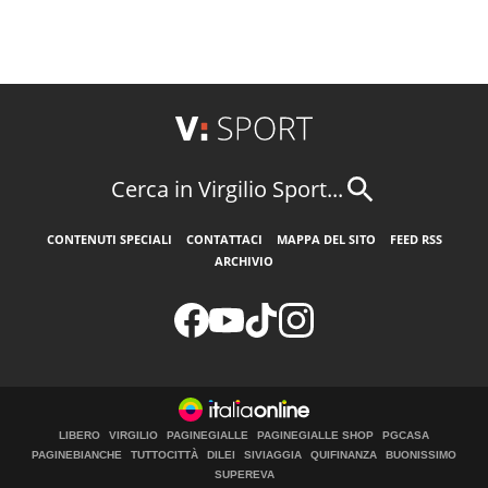
Cerca in Virgilio Sport...
CONTENUTI SPECIALI
CONTATTACI
MAPPA DEL SITO
FEED RSS
ARCHIVIO
LIBERO
VIRGILIO
PAGINEGIALLE
PAGINEGIALLE SHOP
PGCASA
PAGINEBIANCHE
TUTTOCITTÀ
DILEI
SIVIAGGIA
QUIFINANZA
BUONISSIMO
SUPEREVA