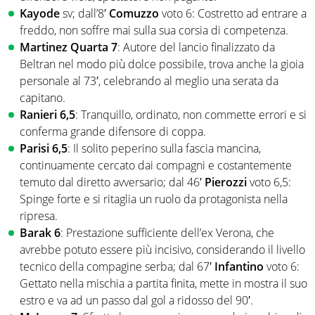
Kayode
sv; dall’8′
Comuzzo
voto 6: Costretto ad entrare a
freddo, non soffre mai sulla sua corsia di competenza.
Martinez Quarta
7
: Autore del lancio finalizzato da
Beltran nel modo più dolce possibile, trova anche la gioia
personale al 73′, celebrando al meglio una serata da
capitano.
Ranieri 6,5
: Tranquillo, ordinato, non commette errori e si
conferma grande difensore di coppa.
Parisi
6,5
: Il solito peperino sulla fascia mancina,
continuamente cercato dai compagni e costantemente
temuto dal diretto avversario; dal 46′
Pierozzi
voto 6,5:
Spinge forte e si ritaglia un ruolo da protagonista nella
ripresa.
Barak
6
: Prestazione sufficiente dell’ex Verona, che
avrebbe potuto essere più incisivo, considerando il livello
tecnico della compagine serba; dal 67′
Infantino
voto 6:
Gettato nella mischia a partita finita, mette in mostra il suo
estro e va ad un passo dal gol a ridosso del 90′.