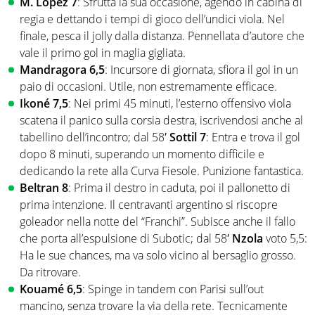
M. Lopez 7
: Sfrutta la sua occasione, agendo in cabina di
regia e dettando i tempi di gioco dell’undici viola. Nel
finale, pesca il jolly dalla distanza. Pennellata d’autore che
vale il primo gol in maglia gigliata.
Mandragora
6,5
: Incursore di giornata, sfiora il gol in un
paio di occasioni. Utile, non estremamente efficace.
Ikoné
7,5
: Nei primi 45 minuti, l’esterno offensivo viola
scatena il panico sulla corsia destra, iscrivendosi anche al
tabellino dell’incontro; dal 58′
Sottil
7
: Entra e trova il gol
dopo 8 minuti, superando un momento difficile e
dedicando la rete alla Curva Fiesole. Punizione fantastica.
Beltran
8
: Prima il destro in caduta, poi il pallonetto di
prima intenzione. Il centravanti argentino si riscopre
goleador nella notte del “Franchi”. Subisce anche il fallo
che porta all’espulsione di Subotic; dal 58′
Nzola
voto 5,5:
Ha le sue chances, ma va solo vicino al bersaglio grosso.
Da ritrovare.
Kouamé
6,5
: Spinge in tandem con Parisi sull’out
mancino, senza trovare la via della rete. Tecnicamente