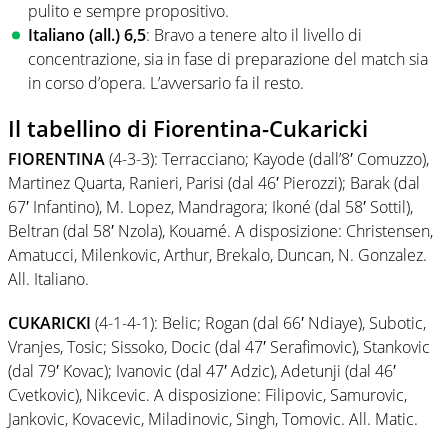
pulito e sempre propositivo.
Italiano
(all.) 6,5
: Bravo a tenere alto il livello di
concentrazione, sia in fase di preparazione del match sia
in corso d’opera. L’avversario fa il resto.
Il t
abellino
di Fiorentina-Cukaricki
FIORENTINA
(4-3-3): Terracciano; Kayode (dall’8′ Comuzzo),
Martinez Quarta, Ranieri, Parisi (dal 46′ Pierozzi); Barak (dal
67′ Infantino), M. Lopez, Mandragora; Ikoné (dal 58′ Sottil),
Beltran (dal 58′ Nzola), Kouamé. A disposizione: Christensen,
Amatucci, Milenkovic, Arthur, Brekalo, Duncan, N. Gonzalez.
All. Italiano.
CUKARICKI
(4-1-4-1): Belic; Rogan (dal 66′ Ndiaye), Subotic,
Vranjes, Tosic; Sissoko, Docic (dal 47′ Serafimovic), Stankovic
(dal 79′ Kovac); Ivanovic (dal 47′ Adzic), Adetunji (dal 46′
Cvetkovic), Nikcevic. A disposizione: Filipovic, Samurovic,
Jankovic, Kovacevic, Miladinovic, Singh, Tomovic. All. Matic.