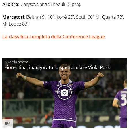
Arbitro
: Chrysovalantis Theouli (Cipro).
Marcatori
: Beltran 9′, 10′, Ikoné 29′, Sottil 66′, M. Quarta 73′,
M. Lopez 83′.
La classifica completa della Conference League
Fiorentina, inaugurato lo spettacolare Viola Park
IPA