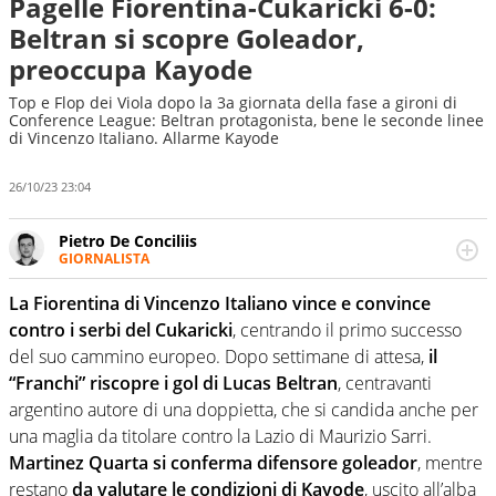
Pagelle Fiorentina-Cukaricki 6-0:
Beltran si scopre Goleador,
preoccupa Kayode
Top e Flop dei Viola dopo la 3a giornata della fase a gironi di
Conference League: Beltran protagonista, bene le seconde linee
di Vincenzo Italiano. Allarme Kayode
26/10/23 23:04
Pietro De Conciliis
GIORNALISTA
Giornalista pubblicista e speaker radiofonico, per Virgilio
Sport si occupa di calcio con uno sguardo attento e
La Fiorentina di Vincenzo Italiano vince e convince
competente sui campionati di Serie B e Serie C
contro i serbi del Cukaricki
, centrando il primo successo
del suo cammino europeo. Dopo settimane di attesa,
il
“Franchi” riscopre i gol di Lucas Beltran
, centravanti
argentino autore di una doppietta, che si candida anche per
una maglia da titolare contro la Lazio di Maurizio Sarri.
Martinez Quarta si conferma difensore goleador
, mentre
restano
da valutare le condizioni di Kayode
, uscito all’alba