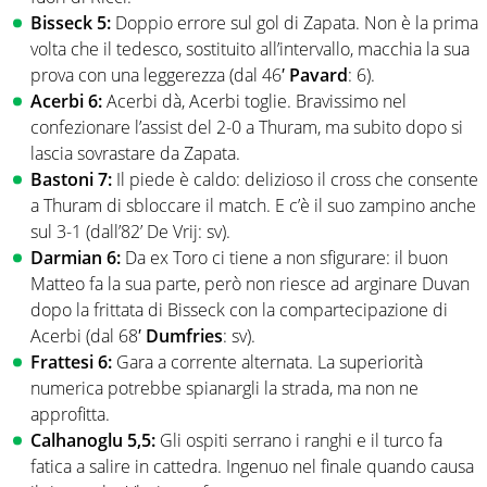
Bisseck 5:
Doppio errore sul gol di Zapata. Non è la prima
volta che il tedesco, sostituito all’intervallo, macchia la sua
prova con una leggerezza (dal 46′
Pavard
: 6).
Acerbi 6:
Acerbi dà, Acerbi toglie. Bravissimo nel
confezionare l’assist del 2-0 a Thuram, ma subito dopo si
lascia sovrastare da Zapata.
Bastoni 7:
Il piede è caldo: delizioso il cross che consente
a Thuram di sbloccare il match. E c’è il suo zampino anche
sul 3-1 (dall’82’ De Vrij: sv).
Darmian 6:
Da ex Toro ci tiene a non sfigurare: il buon
Matteo fa la sua parte, però non riesce ad arginare Duvan
dopo la frittata di Bisseck con la compartecipazione di
Acerbi (dal 68′
Dumfries
: sv).
Frattesi 6:
Gara a corrente alternata. La superiorità
numerica potrebbe spianargli la strada, ma non ne
approfitta.
Calhanoglu 5,5:
Gli ospiti serrano i ranghi e il turco fa
fatica a salire in cattedra. Ingenuo nel finale quando causa