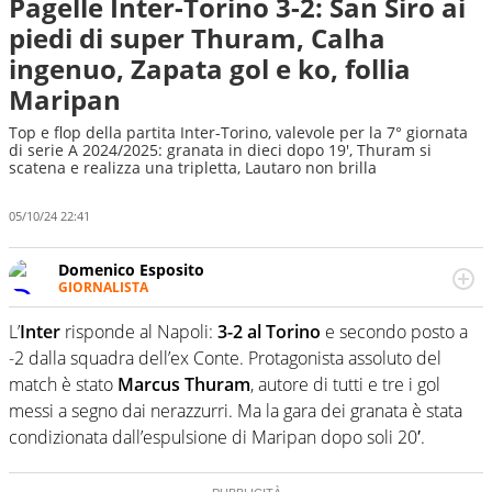
Pagelle Inter-Torino 3-2: San Siro ai
piedi di super Thuram, Calha
ingenuo, Zapata gol e ko, follia
Maripan
Top e flop della partita Inter-Torino, valevole per la 7° giornata
di serie A 2024/2025: granata in dieci dopo 19', Thuram si
scatena e realizza una tripletta, Lautaro non brilla
05/10/24 22:41
Domenico Esposito
GIORNALISTA
Da vent’anni in campo e sul campo per vivere ogni evento
in tutte le sue sfaccettature. Passione smisurata per il
L’
Inter
risponde al Napoli:
3-2 al Torino
e secondo posto a
calcio e per la sfera di cuoio. Il pallone è una cosa
-2 dalla squadra dell’ex Conte. Protagonista assoluto del
serissima, guai a dirgli di no
match è stato
Marcus Thuram
, autore di tutti e tre i gol
messi a segno dai nerazzurri. Ma la gara dei granata è stata
condizionata dall’espulsione di Maripan dopo soli 20′.