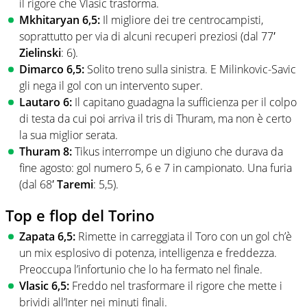
il rigore che Vlasic trasforma.
Mkhitaryan 6,5:
Il migliore dei tre centrocampisti,
soprattutto per via di alcuni recuperi preziosi (dal 77′
Zielinski
: 6).
Dimarco 6,5:
Solito treno sulla sinistra. E Milinkovic-Savic
gli nega il gol con un intervento super.
Lautaro 6:
Il capitano guadagna la sufficienza per il colpo
di testa da cui poi arriva il tris di Thuram, ma non è certo
la sua miglior serata.
Thuram 8:
Tikus interrompe un digiuno che durava da
fine agosto: gol numero 5, 6 e 7 in campionato. Una furia
(dal 68′
Taremi
: 5,5).
Top e flop del Torino
Zapata 6,5:
Rimette in carreggiata il Toro con un gol ch’è
un mix esplosivo di potenza, intelligenza e freddezza.
Preoccupa l’infortunio che lo ha fermato nel finale.
Vlasic 6,5:
Freddo nel trasformare il rigore che mette i
brividi all’Inter nei minuti finali.