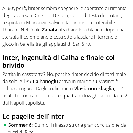
Al 60′, però, l’Inter sembra spegnere le speranze di rimonta
degli avversari. Cross di Bastoni, colpo di testa di Lautaro,
respinta di Milinkovic-Salvic e tap in dell’incontenibile
Thuram. Nel finale
Zapata
alza bandiera bianca: dopo una
sterzata il colombiano è costretto a lasciare il terreno di
gioco in barella tra gli applausi di San Siro.
Inter, ingenuità di Calha e finale col
brivido
Partita in cassaforte? No, perché l’Inter decide di farsi male
da sola. All’85’
Calhanoglu
arriva in ritardo su Masina: è
calcio di rigore. Dagli undici metri
Vlasic non sbaglia
, 3-2. Il
risultato non cambia più: la squadra di Inzaghi seconda, a -2
dal Napoli capolista.
Le pagelle dell’Inter
Sommer 6:
Ottimo il riflesso su una gran conclusione da
fuori di Ricci.