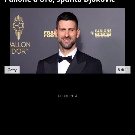
Getty
8
di
11