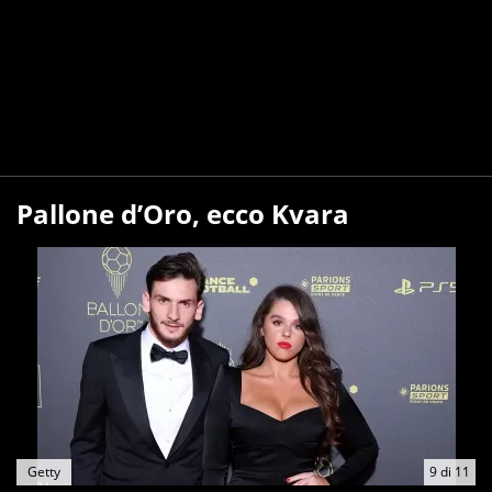
Pallone d’Oro, ecco Kvara
Getty
9
di
11