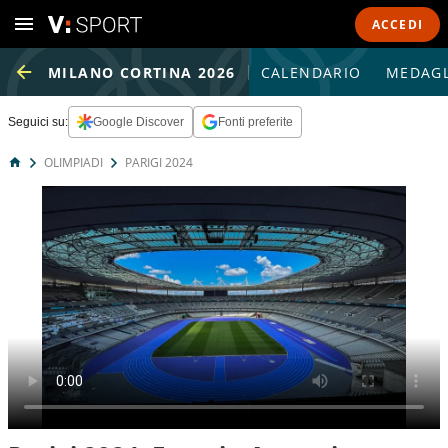
ACCEDI
MILANO CORTINA 2026
CALENDARIO
MEDAGL
Seguici su:
Google Discover
Fonti preferite
OLIMPIADI
PARIGI 2024