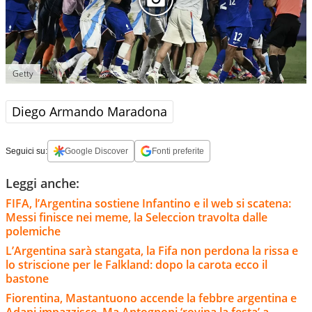
Getty
Diego Armando Maradona
Seguici su:
Google Discover
Fonti preferite
Leggi anche:
FIFA, l’Argentina sostiene Infantino e il web si scatena:
Messi finisce nei meme, la Seleccion travolta dalle
polemiche
L’Argentina sarà stangata, la Fifa non perdona la rissa e
lo striscione per le Falkland: dopo la carota ecco il
bastone
Fiorentina, Mastantuono accende la febbre argentina e
Adani impazzisce. Ma Antognoni ‘rovina la festa’ a