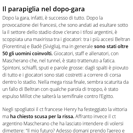
Il parapiglia nel dopo-gara
Dopo la gara, infatti, è successo di tutto. Dopo la
provocazione dei francesi, che sono andati ad esultare sotto
la il settore dello stadio dove c’erano i tifosi argentini, è
scoppiata una maxirissa tra i giocatori: tra i più accesi Beltran
(Fiorentina) e Badè (Siviglia), ma in generale
sono stati oltre
50 gli uomini coinvolti.
Giocatori, staff e allenatori, con
Mascherano che, nel tunnel, è stato trattenuto a fatica.
Spintoni, schiaffi, sputi e parole grosse: dagli spalti è piovuto
di tutto e i giocatori sono stati costretti a correre di corsa
dentro lo stadio. Nella mega rissa finale, sembra scaturita da
un fallo di Beltran con qualche parola di troppo, è stato
espulso Millot che salterà la semifinale contro l’Egitto.
Negli spogliatoi il ct francese Henry ha festeggiato la vittoria
ma
ha chiesto scusa per la rissa.
Affranto invece il ct
argentino Mascherano che ha lasciato intendere di volersi
dimettere: “Il mio futuro? Adesso domani prendo l’aereo e