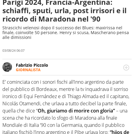
Parigi 2024, Francia-Argentina:
schiaffi, sputi, urla, post irrisori e il
ricordo di Maradona nel '90
Strascichi velenosi dopo il successo dei Blues: maxirissa nel
finale, coinvolte 50 persone. Henry si scusa, Mascherano pensa
alle dimissioni
03/08/24 06:07
Fabrizio Piccolo
GIORNALISTA
Nella sua carriera ha seguito numerose manifestazioni
sportive e collaborato con agenzie e testate. Esperienza,
E’ cominciata con i sonori fischi all’inno argentino da parte
competenza, conoscenza e memoria storica. Si occupa
del pubblico di Bordeaux, mentre la tv inquadrava il sorriso
prevalentemente di calcio
ironico di Equi Fernández e di Thiago Almada ed il capitano,
Nicolás Otamendi, che urlava a tutto decibel la parte finale,
quella che dice “
Oh, giuriamo di morire con gloria”
– una
scena che ha ricordato lo sfogo di Maradona alla finale
Mondiale di Italia ’90 con la Germania, quando il pubblico
italiano fischiò l’inno argentino e il Pibe urlava loro:
“hijos de