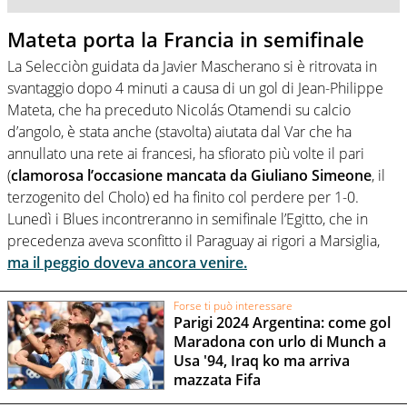
Mateta porta la Francia in semifinale
La Selecciòn guidata da Javier Mascherano si è ritrovata in
svantaggio dopo 4 minuti a causa di un gol di Jean-Philippe
Mateta, che ha preceduto Nicolás Otamendi su calcio
d’angolo, è stata anche (stavolta) aiutata dal Var che ha
annullato una rete ai francesi, ha sfiorato più volte il pari
(
clamorosa l’occasione mancata da Giuliano Simeone
, il
terzogenito del Cholo) ed ha finito col perdere per 1-0.
Lunedì i Blues incontreranno in semifinale l’Egitto, che in
precedenza aveva sconfitto il Paraguay ai rigori a Marsiglia,
ma il peggio doveva ancora venire.
Forse ti può interessare
Parigi 2024 Argentina: come gol
Maradona con urlo di Munch a
Usa '94, Iraq ko ma arriva
mazzata Fifa