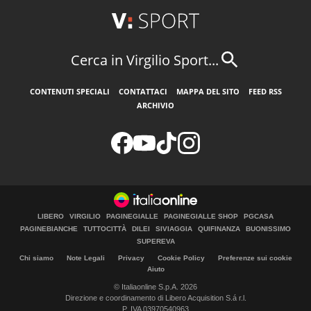
Cerca in Virgilio Sport...
CONTENUTI SPECIALI
CONTATTACI
MAPPA DEL SITO
FEED RSS
ARCHIVIO
LIBERO
VIRGILIO
PAGINEGIALLE
PAGINEGIALLE SHOP
PGCASA
PAGINEBIANCHE
TUTTOCITTÀ
DILEI
SIVIAGGIA
QUIFINANZA
BUONISSIMO
SUPEREVA
Chi siamo
Note Legali
Privacy
Cookie Policy
Preferenze sui cookie
Aiuto
© Italiaonline S.p.A. 2026
Direzione e coordinamento di Libero Acquisition S.á r.l.
P. IVA 03970540963