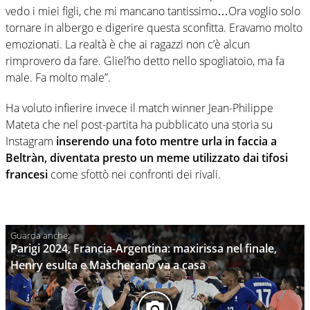
vedo i miei figli, che mi mancano tantissimo…Ora voglio solo
tornare in albergo e digerire questa sconfitta. Eravamo molto
emozionati. La realtà è che ai ragazzi non c’è alcun
rimprovero da fare. Gliel’ho detto nello spogliatoio, ma fa
male. Fa molto male”.
Ha voluto infierire invece il match winner Jean-Philippe
Mateta che nel post-partita ha pubblicato una storia su
Instagram
inserendo una foto mentre urla in faccia a
Beltràn, diventata presto un meme utilizzato dai tifosi
francesi
come sfottò nei confronti dei rivali.
Parigi 2024, Francia-Argentina: maxirissa nel finale,
Henry esulta e Mascherano va a casa