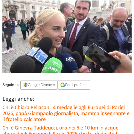
Seguici su:
Google Discover
Fonti preferite
Leggi anche:
Chi è Chiara Pellacani, 4 medaglie agli Europei di Parigi
2026, papà Giampaolo giornalista, mamma insegnante e
il fratello calciatore
Chi è Ginevra Taddeucci, oro nei 5 e 10 km in acque
libere degli Europei di Parigi 2026 che ha dedicato la