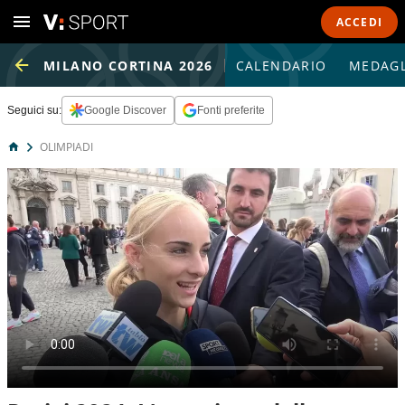
ACCEDI
MILANO CORTINA 2026
CALENDARIO
MEDAGL
Seguici su:
Google Discover
Fonti preferite
OLIMPIADI