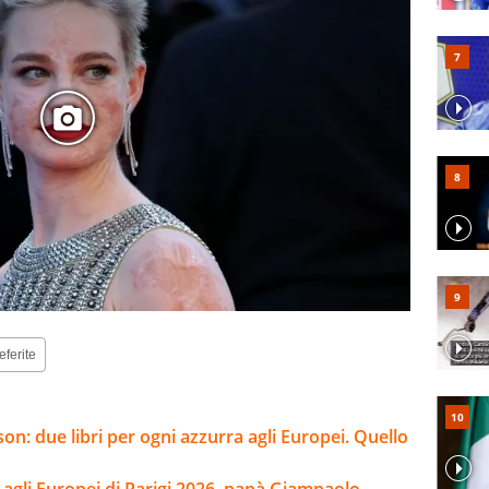
eferite
son: due libri per ogni azzurra agli Europei. Quello
e agli Europei di Parigi 2026, papà Giampaolo