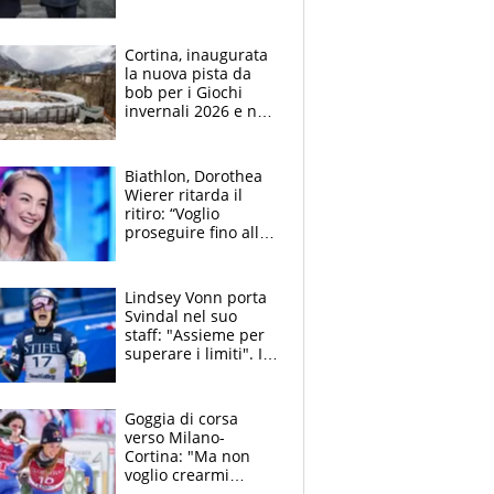
presenza di sportivi,
politici e vip
Cortina, inaugurata
la nuova pista da
bob per i Giochi
invernali 2026 e non
solo: un'impresa
olimpica
Biathlon, Dorothea
Wierer ritarda il
ritiro: “Voglio
proseguire fino alle
Olimpiadi di Milano-
Cortina”
Lindsey Vonn porta
Svindal nel suo
staff: "Assieme per
superare i limiti". Il
sogno olimpico e
l'amicizia con
Brignone
Goggia di corsa
verso Milano-
Cortina: "Ma non
voglio crearmi
troppe aspettative.