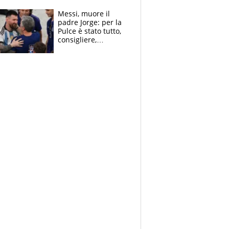
Sanremo nel 2027:
vuole la Roubaix
Messi, muore il
padre Jorge: per la
Pulce è stato tutto,
consigliere,
manager, amico e
capofamiglia