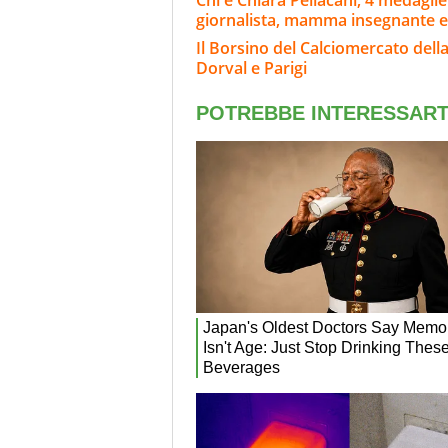
giornalista, mamma insegnante e i
Il Borsino del Calciomercato della 
Dorval e Parigi