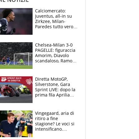
Calciomercato:
Juventus, all-in su
Zirkzee, Milan-
Paredes tutto vero,
Lukaku lascia il
Napoli
Chelsea-Milan 3-0
PAGELLE: figuraccia
Amorim, Diavolo
scandaloso, Ramos
già rimandato
Diretta MotoGP,
Silverstone, Gara
Sprint LIVE: dopo la
prima fila Aprilia
cerca il colpaccio
Vingegaard, aria di
ritiro a fine
stagione? Le voci si
intensificano.
Pogacar, niente