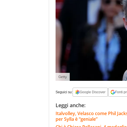
Getty
Seguici su:
Google Discover
Fonti pr
Leggi anche:
Italvolley, Velasco come Phil Jack
per Sylla è “geniale”
Chi è Chiara Pellacani, 4 medagli