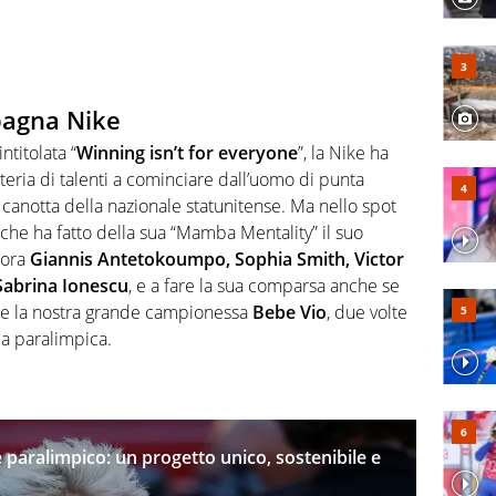
pagna Nike
titolata “
Winning isn’t for everyone
”, la Nike ha
tteria di talenti a cominciare dall’uomo di punta
anotta della nazionale statunitense. Ma nello spot
che ha fatto della sua “Mamba Mentality” il suo
cora
Giannis Antetokoumpo, Sophia Smith, Victor
Sabrina Ionescu
, e a fare la sua comparsa anche se
e la nostra grande campionessa
Bebe Vio
, due volte
a paralimpica.
 e paralimpico: un progetto unico, sostenibile e