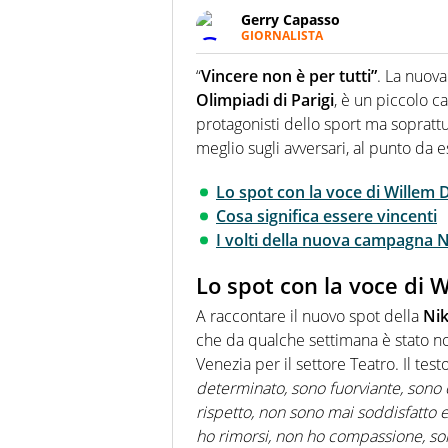
Gerry Capasso
GIORNALISTA
Per lui gli sport americani non 
innata di trovare la notizia do
“
Vincere non è per tutti”
. La nuova
Olimpiadi di Parigi
, è un piccolo c
protagonisti dello sport ma soprattu
meglio sugli avversari, al punto da e
Lo spot con la voce di Willem 
Cosa significa essere vincenti
I volti della nuova campagna 
Lo spot con la voce di 
A raccontare il nuovo spot della
Nik
che da qualche settimana è stato no
Venezia per il settore Teatro. Il testo
determinato, sono fuorviante, sono 
rispetto, non sono mai soddisfatto e
ho rimorsi, non ho compassione, sono