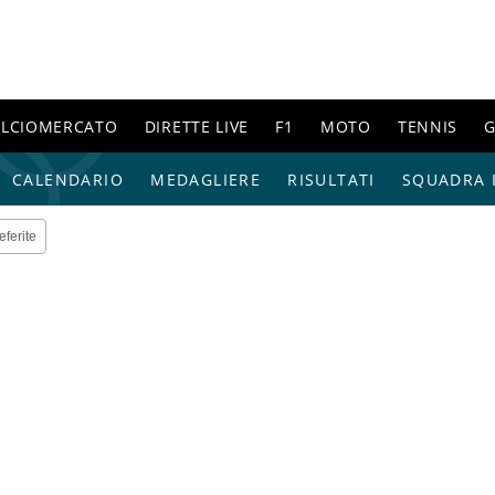
ALCIOMERCATO
DIRETTE LIVE
F1
MOTO
TENNIS
G
CALENDARIO
MEDAGLIERE
RISULTATI
SQUADRA I
eferite