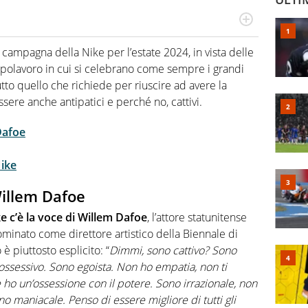
hanno segreti: basket, football, baseball e la capacità
ve altri non vedono granché
 campagna della Nike per l’estate 2024, in vista delle
apolavoro in cui si celebrano come sempre i grandi
tto quello che richiede per riuscire ad avere la
ssere anche antipatici e perché no, cattivi.
Dafoe
Nike
Willem Dafoe
e c’è la voce di Willem Dafoe
, l’attore statunitense
minato come direttore artistico della Biennale di
 è piuttosto esplicito: “
Dimmi, sono cattivo? Sono
ossessivo. Sono egoista. Non ho empatia, non ti
 ho un’ossessione con il potere. Sono irrazionale, non
 maniacale. Penso di essere migliore di tutti gli