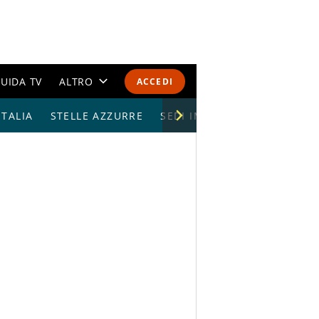
UIDA TV
ALTRO
ACCEDI
TALIA
STELLE AZZURRE
CALENDARI E CLASSIFICHE
SEDI IMPIANTI
ALTRI SPORT
MONDIALI 2026
OLIMPIADI
GOSSIP
LIFESTYLE