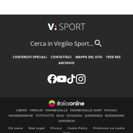
Cerca in Virgilio Sport...
CONTENUTI SPECIALI
CONTATTACI
MAPPA DEL SITO
FEED RSS
ARCHIVIO
LIBERO
VIRGILIO
PAGINEGIALLE
PAGINEGIALLE SHOP
PGCASA
PAGINEBIANCHE
TUTTOCITTÀ
DILEI
SIVIAGGIA
QUIFINANZA
BUONISSIMO
SUPEREVA
Chi siamo
Note Legali
Privacy
Cookie Policy
Preferenze sui cookie
Aiuto