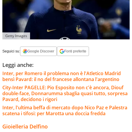
Getty Images
Seguici su:
Google Discover
Fonti preferite
Leggi anche:
Inter, per Romero il problema non è l'Atletico Madrid
bensì Pavard: il no del francese allontana l'argentino
City-Inter PAGELLE: Pio Esposito non c'è ancora, Diouf
double-face, Donnarumma sbaglia quasi tutto, sorpresa
Pavard, decidono i rigori
Inter, l'ultima beffa di mercato dopo Nico Paz e Palestra
scatena i tifosi: per Marotta una doccia fredda
Gioielleria Delfino