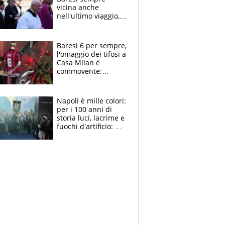
vicina anche
nell'ultimo viaggio,
la moglie Maura, i
figli e i suoi cari
circondati
Baresi 6 per sempre,
dall'affetto dei tifosi
l'omaggio dei tifosi a
Casa Milan è
commovente:
maglie, bandiere,
sciarpe, lacrime e
bigliettini
Napoli è mille colori:
per i 100 anni di
storia luci, lacrime e
fuochi d'artificio: De
Laurentiis salta al
coro anti-Juve