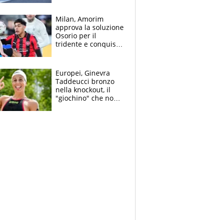
Bezzecchi
Milan, Amorim
approva la soluzione
Osorio per il
tridente e conquista
Jashari: la frecciata
dello svizzero all'ex
Allegri
Europei, Ginevra
Taddeucci bronzo
nella knockout, il
"giochino" che non
le piace: "La Senna?
Oggi era pulita"