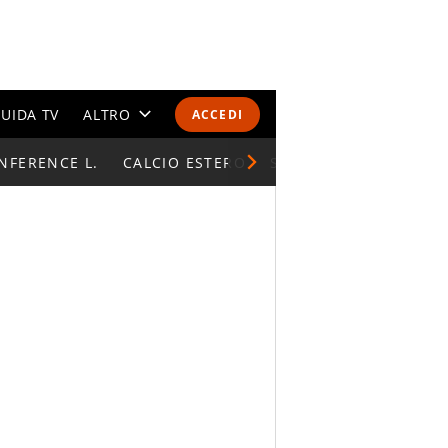
UIDA TV
ALTRO
ACCEDI
NFERENCE L.
CALENDARI E CLASSIFICHE
CALCIO ESTERO
SUPERCOPPA ITALIAN
ALTRI SPORT
MONDIALI 2026
OLIMPIADI
GOSSIP
LIFESTYLE