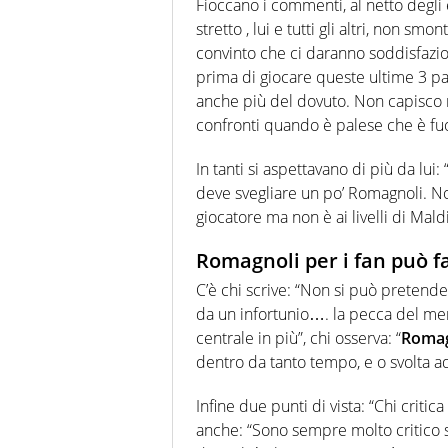
Fioccano i commenti, al netto degli 
stretto , lui e tutti gli altri, non s
convinto che ci daranno soddisfazio
prima di giocare queste ultime 3 pa
anche più del dovuto. Non capisco
confronti quando è palese che è fuo
In tanti si aspettavano di più da lu
deve svegliare un po’ Romagnoli. N
giocatore ma non è ai livelli di Mald
Romagnoli per i fan può fa
C’è chi scrive: “Non si può pretend
da un infortunio…. la pecca del me
centrale in più”, chi osserva: “
Romag
dentro da tanto tempo, e o svolta a
Infine due punti di vista: “Chi criti
anche: “Sono sempre molto critico 