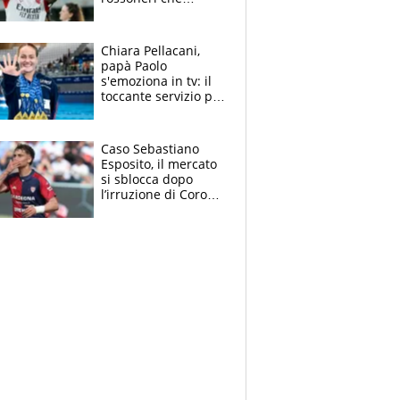
rischiano il “taglio”
Chiara Pellacani,
papà Paolo
s'emoziona in tv: il
toccante servizio per
il TG di LA7 dopo i 5
ori agli Europei
Caso Sebastiano
Esposito, il mercato
si sblocca dopo
l’irruzione di Corona
nella querelle col
Cagliari: spuntano
due big