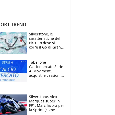
ORT TREND
Silverstone, le
caratteristiche del
circuito dove si
corre il Gp di Gran
Bretagna del
Motomondiale
Tabellone
Calciomercato Serie
A. Movimenti,
acquisti e cessioni:
estate 2026-27
Silverstone, Alex
Marquez super in
FP1. Marc lavora per
la Sprint (come
Martin), bene