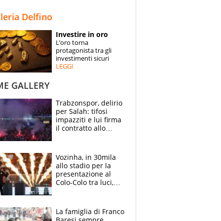
STORIE
lleria Delfino
SPECIALI
Investire in oro
L’oro torna
ESPERTI
protagonista tra gli
investimenti sicuri
LEGGI
CONTATTI
ME GALLERY
Trabzonspor, delirio
per Salah: tifosi
impazziti e lui firma
il contratto allo
stadio
Vozinha, in 30mila
allo stadio per la
presentazione al
Colo-Colo tra luci,
spettacolo, elicotteri
e paracadutisti
La famiglia di Franco
Baresi sempre