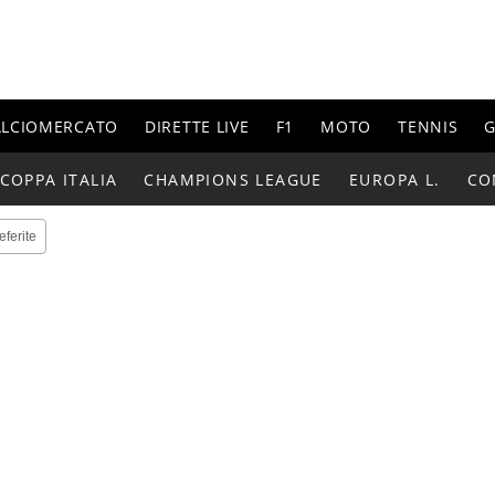
ALCIOMERCATO
DIRETTE LIVE
F1
MOTO
TENNIS
G
COPPA ITALIA
CHAMPIONS LEAGUE
EUROPA L.
CO
eferite