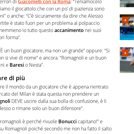
errori di
Giacomelli con la Roma
: “Teniamocelo
montiamo il giocattolo che con un po’ di pazienza sono
ni” o anche: “C’è sicuramente da dire che Alessio
rtite è stato fuori per un problema al polpaccio
 nemmeno io tutto questo
accanimento
nei suoi
ri forma”.
i: “È un buon giocatore, ma non un grande” oppure: “Si
on si vive di nome” e ancora: “Romagnoli e un buon
ini e
Baresi
o Nesta”.
re di più
ere il mondo da un giocatore che è appena rientrato
rcato del Milan è stata questa non prendere un
noli
DEVE uscire dalla sua bolla di confusione, è li
desso o rimane solo un buon difensore”.
ca romagnoli è perché rivuole
Bonucci
capitano!” e
su Romagnoli poiché secondo me non ha fatto il salto