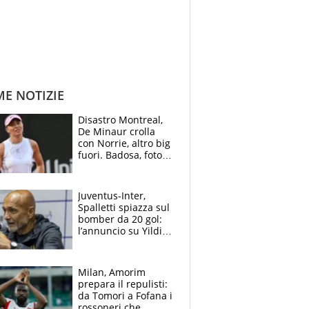
ME NOTIZIE
Disastro Montreal,
De Minaur crolla
con Norrie, altro big
fuori. Badosa, foto
dall'ospedale e fan
preoccupati
Juventus-Inter,
Spalletti spiazza sul
bomber da 20 gol:
l’annuncio su Yildiz
e la risposta su
Bastoni
Milan, Amorim
prepara il repulisti:
da Tomori a Fofana i
rossoneri che