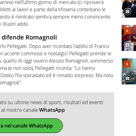
 arreso nell’ultimo giorno di mercato (ci riproverà
etti ai lavori e parte della tifoseria contestano le
uando è rientrato sembra sempre meno convincente
illustri addii.
 e difende Romagnoli
rlo Pellegatti. Dopo aver ricordato l’addio di Franco
con accenti commossi e nostalgici Pellegatti prende le
an, quello di oggi ovvero Alessio Romagnoli, sommerso
ma (e non solo), Pellegatti ricorda: “Lo hanno
, Dzeko l’ha sovrastato ed è rimasto sorpreso. Ma noto
Romagnoli”.
o su ultime news di sport, risultati ed eventi
ti al nostro canale
WhatsApp
ra nel canale WhatsApp