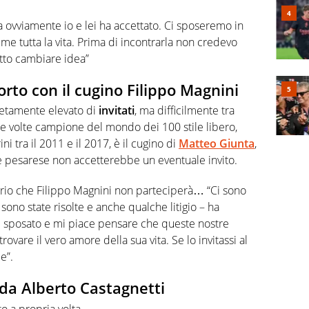
a ovviamente io e lei ha accettato. Ci sposeremo in
me tutta la vita. Prima di incontrarla non credevo
atto cambiare idea”
rto con il cugino Filippo Magnini
etamente elevato di
invitati
, ma difficilmente tra
due volte campione del mondo dei 100 stile libero,
ni tra il 2011 e il 2017, è il cugino di
Matteo Giunta
,
e pesarese non accetterebbe un eventuale invito.
rio che Filippo Magnini non parteciperà… “Ci sono
ono state risolte e anche qualche litigio – ha
 sposato e mi piace pensare che queste nostre
ovare il vero amore della sua vita. Se lo invitassi al
e”.
rda Alberto Castagnetti
o a propria volta.