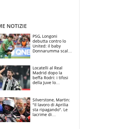
ME NOTIZIE
PSG, Longoni
debutta contro lo
United: il baby
Donnarumma scalza
Chevalier, Luis
Enrique l’ha rifatto
Locatelli al Real
Madrid dopo la
beffa Rodri: i tifosi
della Juve lo
“vendono” sui social,
cosa c’è di vero
Silverstone, Martin:
"Il lavoro di Aprilia
sta ripagando". Le
lacrime di
Bezzecchi: "Ho dato
tutto, spero di finire