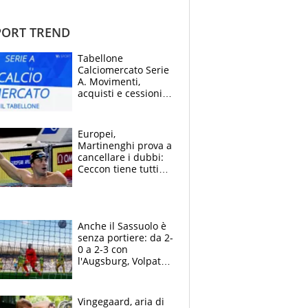
ORT TREND
Tabellone
Calciomercato Serie
A. Movimenti,
acquisti e cessioni:
estate 2026-27
Europei,
Martinenghi prova a
cancellare i dubbi:
Ceccon tiene tutti
col fiato sospeso.
Pellegrini punta su
Curtis
Anche il Sassuolo è
senza portiere: da 2-
0 a 2-3 con
l'Augsburg, Volpato
non basta, che
errori di Muric
Vingegaard, aria di