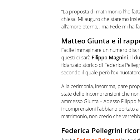
“La proposta di matrimonio l’ho fatt
chiesa. Mi auguro che staremo insie
all’amore eterno, , ma Fede mi ha f
Matteo Giunta e il rappo
Facile immaginare un numero discr
questi ci sarà
Filippo Magnini
. Il 
fidanzato storico di Federica Pellegri
secondo il quale però l’ex nuotator
Alla cerimonia, insomma, pare prop
state delle incomprensioni che non s
ammesso Giunta – Adesso Filippo è
incomprensioni l’abbiano portato a tr
matrimonio, non credo che verrebb
Federica Pellegrini rico
Anche
Federica Pellegrini
ha parlat