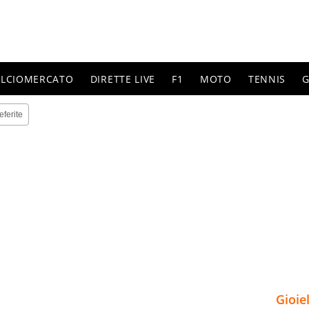
ALCIOMERCATO
DIRETTE LIVE
F1
MOTO
TENNIS
G
eferite
Gioie