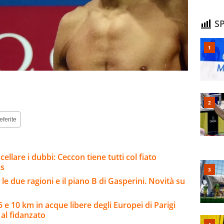
SP
eferite
llare i dubbi: Ceccon tiene tutti col fiato
is
e due ragioni e il piano B di Gasperini. Novità su
 e 10 km in acque libere degli Europei di Parigi
al fidanzato