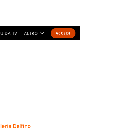
UIDA TV
ALTRO
ACCEDI
CALENDARI E CLASSIFICHE
ALTRI SPORT
MONDIALI 2026
OLIMPIADI
GOSSIP
LIFESTYLE
lleria Delfino