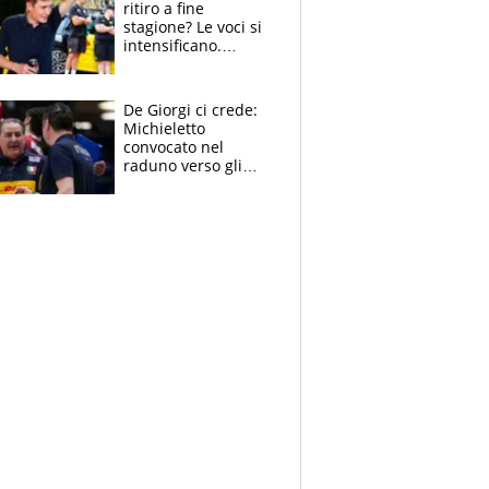
ritiro a fine
stagione? Le voci si
intensificano.
Pogacar, niente
Sanremo nel 2027:
vuole la Roubaix
De Giorgi ci crede:
Michieletto
convocato nel
raduno verso gli
Europei. A sorpresa
torna Rychlicki