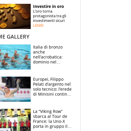
STORIE
Investire in oro
L’oro torna
SPECIALI
protagonista tra gli
investimenti sicuri
LEGGI
ESPERTI
ME GALLERY
CONTATTI
Italia di bronzo
anche
nell’acrobatica:
dominio nel
medagliere, ora
tocca a Ceccon, Curti
e compagni
Europei, Filippo
continuare
Pelati d’argento nel
solo tecnico: l’erede
di Minisini continua
a stupire, Los
Angeles è già nel
mirino
La “Viking Row”
sbarca al Tour de
France: la Uno-X
porta in gruppo il