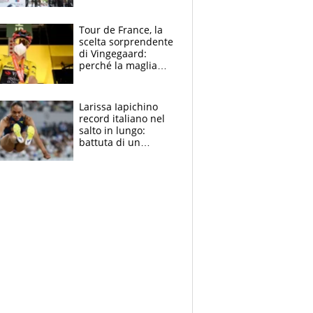
rito della Norvegia
di Haaland e
compagni
Tour de France, la
scelta sorprendente
di Vingegaard:
perché la maglia
gialla indossa la
mascherina, il
rischio da evitare
Larissa Iapichino
record italiano nel
salto in lungo:
battuta di un
centimetro mamma
Fiona May