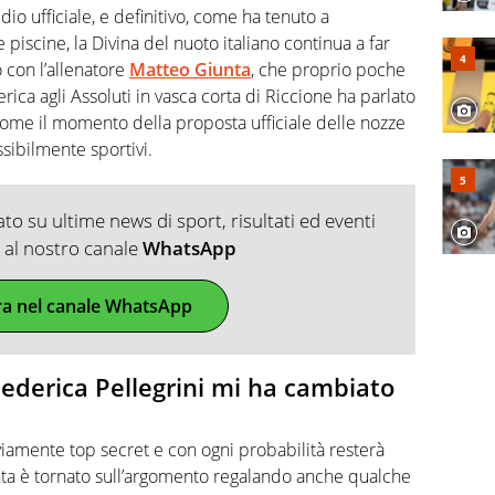
io ufficiale, e definitivo, come ha tenuto a
le piscine, la Divina del nuoto italiano continua a far
o con l’allenatore
Matteo Giunta
, che proprio poche
rica agli Assoluti in vasca corta di Riccione ha parlato
 come il momento della proposta ufficiale delle nozze
ssibilmente sportivi.
o su ultime news di sport, risultati ed eventi
ti al nostro canale
WhatsApp
ra nel canale WhatsApp
Federica Pellegrini mi ha cambiato
iamente top secret e con ogni probabilità resterà
nta è tornato sull’argomento regalando anche qualche