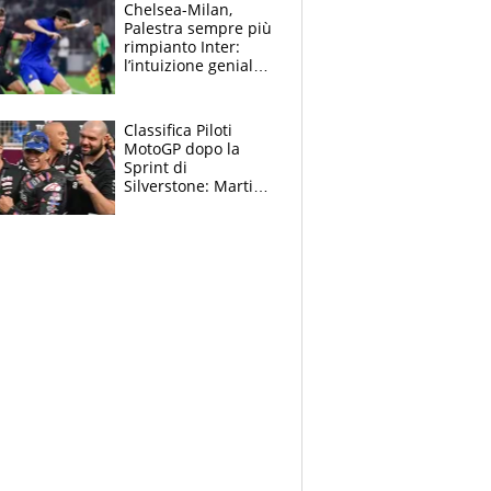
la gara domani"
Chelsea-Milan,
Palestra sempre più
rimpianto Inter:
l’intuizione geniale
di Alonso fa esultare
anche Mancini
Classifica Piloti
MotoGP dopo la
Sprint di
Silverstone: Martin
sempre più leader,
Bezzecchi supera
Marquez