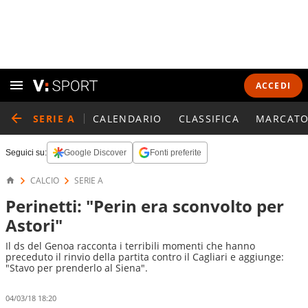
ACCEDI
SERIE A
CALENDARIO
CLASSIFICA
MARCATO
Seguici su:
Google Discover
Fonti preferite
CALCIO
SERIE A
Perinetti: "Perin era sconvolto per
Astori"
Il ds del Genoa racconta i terribili momenti che hanno
preceduto il rinvio della partita contro il Cagliari e aggiunge:
"Stavo per prenderlo al Siena".
04/03/18 18:20