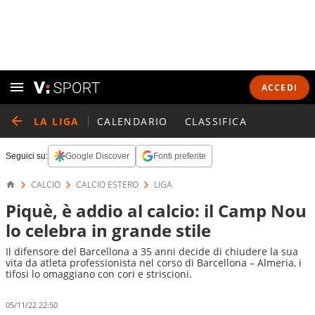
ACCEDI
LA LIGA
CALENDARIO
CLASSIFICA
Seguici su:
Google Discover
Fonti preferite
CALCIO
CALCIO ESTERO
LIGA
Piquè, è addio al calcio: il Camp Nou
lo celebra in grande stile
Il difensore del Barcellona a 35 anni decide di chiudere la sua
vita da atleta professionista nel corso di Barcellona – Almeria, i
tifosi lo omaggiano con cori e striscioni.
05/11/22 22:50