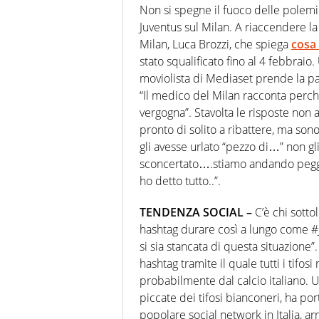
Non si spegne il fuoco delle polem
Juventus sul Milan. A riaccendere l
Milan, Luca Brozzi, che spiega
cosa 
stato squalificato fino al 4 febbraio
moviolista di Mediaset prende la pall
“Il medico del Milan racconta perché
vergogna”. Stavolta le risposte non
pronto di solito a ribattere, ma sono i
gli avesse urlato “pezzo di…” non gl
sconcertato….stiamo andando peggi
ho detto tutto..”.
TENDENZA SOCIAL –
C’è chi sotto
hashtag durare così a lungo come #Ju
si sia stancata di questa situazione”
hashtag tramite il quale tutti i tifos
probabilmente dal calcio italiano. 
piccate dei tifosi bianconeri, ha po
popolare social network in Italia, ar