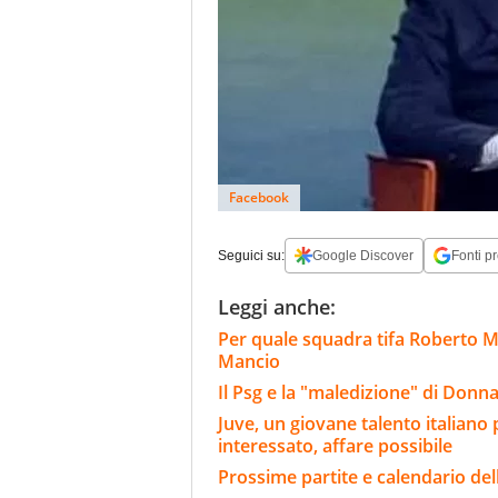
Facebook
Seguici su:
Google Discover
Fonti pr
Leggi anche:
Per quale squadra tifa Roberto Ma
Mancio
Il Psg e la "maledizione" di Donn
Juve, un giovane talento italian
interessato, affare possibile
Prossime partite e calendario del