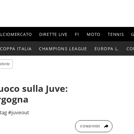
ALCIOMERCATO
DIRETTE LIVE
F1
MOTO
TENNIS
G
COPPA ITALIA
CHAMPIONS LEAGUE
EUROPA L.
CO
eferite
uoco sulla Juve:
rgogna
htag #juveout
CONDIVIDI