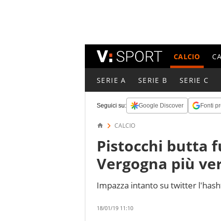
CALCIO
C
SERIE A
SERIE B
SERIE C
Seguici su:
Google Discover
Fonti pr
CALCIO
Pistocchi butta f
Vergogna più ve
Impazza intanto su twitter l'has
18/01/19 11:10