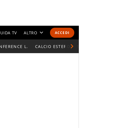
UIDA TV
ALTRO
ACCEDI
NFERENCE L.
CALENDARI E CLASSIFICHE
CALCIO ESTERO
SUPERCOPPA ITALIAN
ALTRI SPORT
MONDIALI 2026
OLIMPIADI
GOSSIP
LIFESTYLE