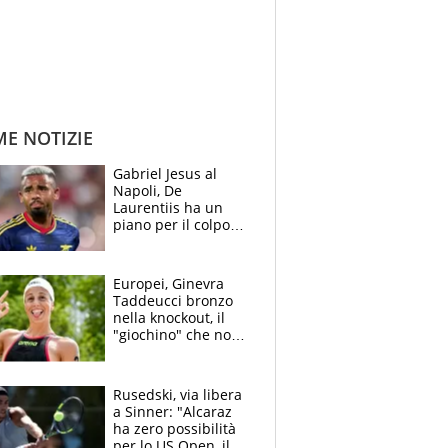
ME NOTIZIE
Gabriel Jesus al
Napoli, De
Laurentiis ha un
piano per il colpo
Champions: vendere
Lukaku, Lang e
Lucca
Europei, Ginevra
Taddeucci bronzo
nella knockout, il
"giochino" che non
le piace: "La Senna?
Oggi era pulita"
Rusedski, via libera
a Sinner: "Alcaraz
ha zero possibilità
per lo US Open, il