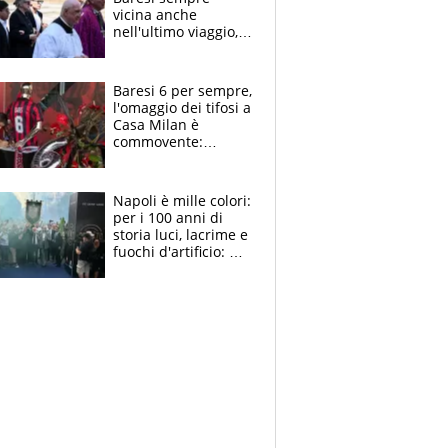
vicina anche
nell'ultimo viaggio,
la moglie Maura, i
figli e i suoi cari
circondati
Baresi 6 per sempre,
dall'affetto dei tifosi
l'omaggio dei tifosi a
Casa Milan è
commovente:
maglie, bandiere,
sciarpe, lacrime e
bigliettini
Napoli è mille colori:
per i 100 anni di
storia luci, lacrime e
fuochi d'artificio: De
Laurentiis salta al
coro anti-Juve