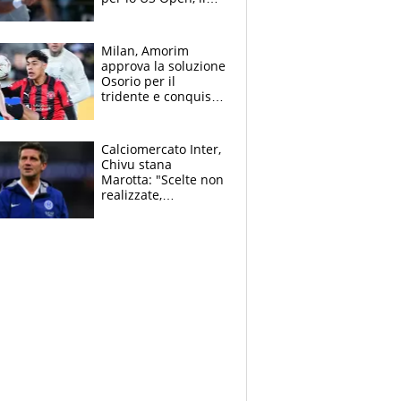
2026 forse è gà
finito per lui"
Milan, Amorim
approva la soluzione
Osorio per il
tridente e conquista
Jashari: la frecciata
dello svizzero all'ex
Allegri
Calciomercato Inter,
Chivu stana
Marotta: "Scelte non
realizzate,
dobbiamo
completare la
squadra"