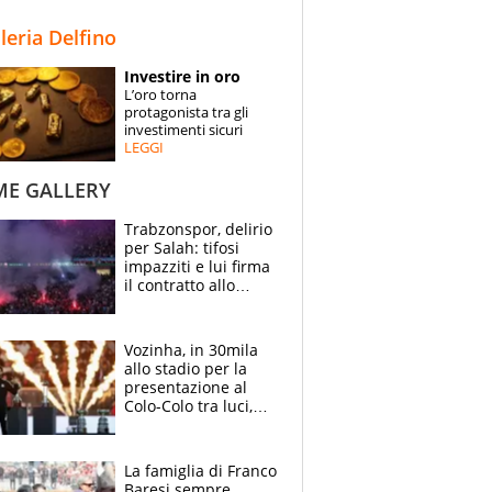
STORIE
lleria Delfino
SPECIALI
Investire in oro
L’oro torna
ESPERTI
protagonista tra gli
investimenti sicuri
LEGGI
CONTATTI
ME GALLERY
Trabzonspor, delirio
per Salah: tifosi
impazziti e lui firma
il contratto allo
stadio
Vozinha, in 30mila
allo stadio per la
presentazione al
Colo-Colo tra luci,
spettacolo, elicotteri
e paracadutisti
La famiglia di Franco
Baresi sempre