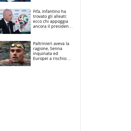
Borges, ma sono
felice del mio livello"
Fifa, Infantino ha
trovato gli alleati:
ecco chi appoggia
ancora il presidente
che spera di essere
rieletto
Paltrinieri aveva la
ragione, Senna
inquinata ed
Europei a rischio:
allenamenti fermi,
cosa succede
adesso