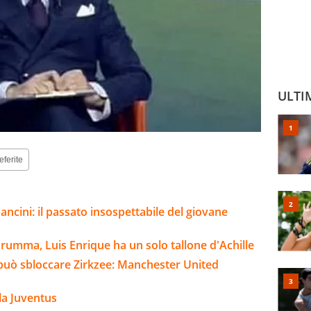
ULTI
eferite
ncini: il passato insospettabile del giovane
arumma, Luis Enrique ha un solo tallone d'Achille
o può sbloccare Zirkzee: Manchester United
la Juventus