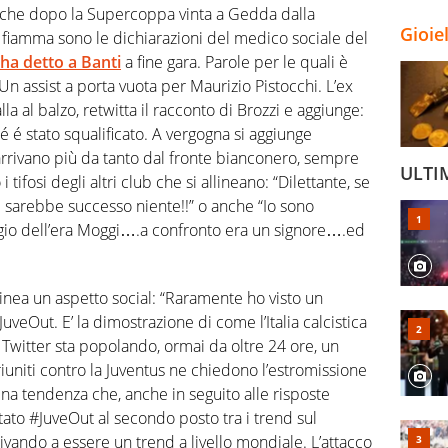
iche dopo la Supercoppa vinta a Gedda dalla
Gioie
a fiamma sono le dichiarazioni del medico sociale del
ha detto a Banti
a fine gara. Parole per le quali è
. Un assist a porta vuota per Maurizio Pistocchi. L’ex
a al balzo, retwitta il racconto di Brozzi e aggiunge:
 é stato squalificato. A vergogna si aggiunge
 arrivano più da tanto dal fronte bianconero, sempre
ULTI
 tifosi degli altri club che si allineano: “Dilettante, se
i sarebbe successo niente!!” o anche “Io sono
o dell’era Moggi….a confronto era un signore….ed
linea un aspetto social: “Raramente ho visto un
veOut. E’ la dimostrazione di come l’Italia calcistica
. Twitter sta popolando, ormai da oltre 24 ore, un
i riuniti contro la Juventus ne chiedono l’estromissione
Una tendenza che, anche in seguito alle risposte
rtato #JuveOut al secondo posto tra i trend sul
rivando a essere un trend a livello mondiale. L’attacco