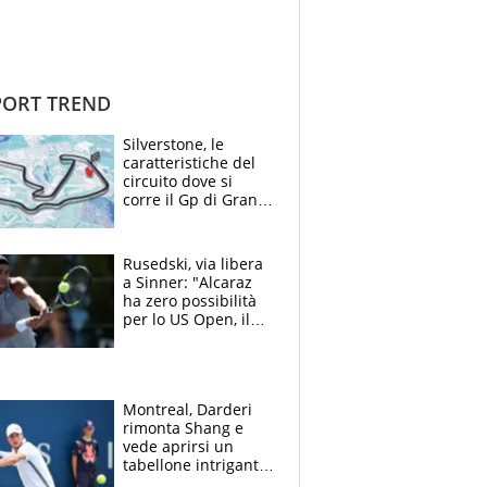
ORT TREND
Silverstone, le
caratteristiche del
circuito dove si
corre il Gp di Gran
Bretagna del
Motomondiale
Rusedski, via libera
a Sinner: "Alcaraz
ha zero possibilità
per lo US Open, il
2026 forse è gà
finito per lui"
Montreal, Darderi
rimonta Shang e
vede aprirsi un
tabellone intrigante:
"Penso solo a