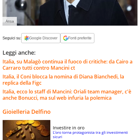
Ansa
Seguici su:
Google Discover
Fonti preferite
Leggi anche:
Italia, su Malagò continua il fuoco di critiche: da Cairo a
Carraro tutti contro Mancini ct
Italia, il Coni blocca la nomina di Diana Bianchedi, la
replica della Figc
Italia, ecco lo staff di Mancini: Oriali team manager, c'è
anche Bonucci, ma sul web infuria la polemica
Gioielleria Delfino
Investire in oro
L’oro torna protagonista tra gli investimenti
sicuri