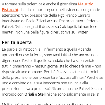
A tornare sulla polemica è anche il giornalista
Maurizio
Pistocchi
, che da sempre segue quella vicenda con grande
attenzione: “L’ex presidente della Figc Franco Carraro
intervistato da Paolo Ziliani accusa l’ex procuratore federale
Palazzi: “Gli consegnai il dossier su Calciopoli, lui non fece
niente”. Non una bella figura, direi”, scrive su Twitter.
Ferita aperta
Le parole di Pistocchi e il riferimento a quella vicenda
aprono di nuovo la ferita, sono tanti i tifosi che ancora non
digeriscono l’esito di quello scandalo che ha scontentato
tutti. “Rimarranno – nessun giornalista lo chiederà mai – non
risposte alcune domane. Perché Palazzi ha atteso i termini
della prescrizione per presentare l’accusa all’Inter? Perché se
uno è convinto della sua innocenza non rinuncia alla
prescrizione e va a processo? Ricordiamo che Palazzi è stato
morbido con
Oriali
e
Stellini
che sono saldamente in sella”.
Molti però accusano proprio Carraro, reo di provare a