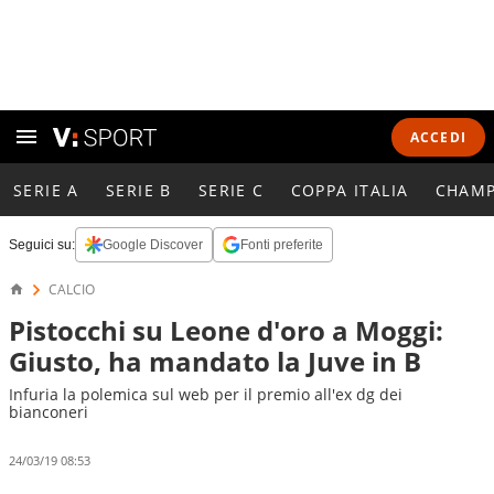
ACCEDI
SERIE A
SERIE B
SERIE C
COPPA ITALIA
CHAMP
Seguici su:
Google Discover
Fonti preferite
CALCIO
Pistocchi su Leone d'oro a Moggi:
Giusto, ha mandato la Juve in B
Infuria la polemica sul web per il premio all'ex dg dei
bianconeri
24/03/19 08:53