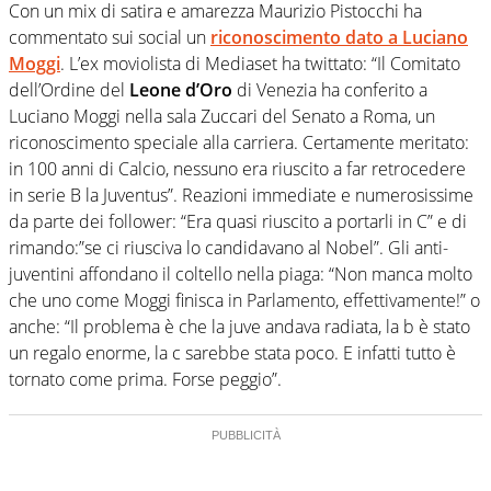
Con un mix di satira e amarezza Maurizio Pistocchi ha
commentato sui social un
riconoscimento dato a Luciano
Moggi
. L’ex moviolista di Mediaset ha twittato: “Il Comitato
dell’Ordine del
Leone d’Oro
di Venezia ha conferito a
Luciano Moggi nella sala Zuccari del Senato a Roma, un
riconoscimento speciale alla carriera. Certamente meritato:
in 100 anni di Calcio, nessuno era riuscito a far retrocedere
in serie B la Juventus”. Reazioni immediate e numerosissime
da parte dei follower: “Era quasi riuscito a portarli in C” e di
rimando:”se ci riusciva lo candidavano al Nobel”. Gli anti-
juventini affondano il coltello nella piaga: “Non manca molto
che uno come Moggi finisca in Parlamento, effettivamente!” o
anche: “Il problema è che la juve andava radiata, la b è stato
un regalo enorme, la c sarebbe stata poco. E infatti tutto è
tornato come prima. Forse peggio”.