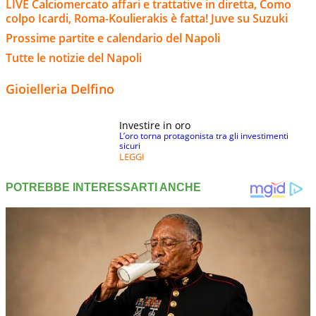
LIVE Calciomercato affari e trattative in diretta, Como
colpo Icardi, Roma-Koulierakis è fatta! Juve su Suzuki
Prossime partite e calendario del Napoli
Tutte le notizie del Napoli
Gioielleria Delfino
Investire in oro
L’oro torna protagonista tra gli investimenti
sicuri
LEGGI