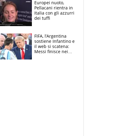
E svela la sorpresa
Europei nuoto,
agli Europei
Pellacani rientra in
Italia con gli azzurri
dei tuffi
FIFA, l’Argentina
sostiene Infantino e
il web si scatena:
Messi finisce nei
meme, la Seleccion
travolta dalle
polemiche