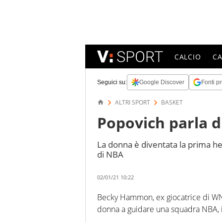
CALCIO
C
Seguici su:
Google Discover
Fonti pr
ALTRI SPORT
BASKET
Popovich parla 
La donna è diventata la prima he
di NBA
02/01/21 10:22
Becky Hammon, ex giocatrice di WN
donna a guidare una squadra NBA, i