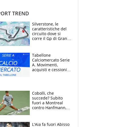
ORT TREND
Silverstone, le
caratteristiche del
circuito dove si
corre il Gp di Gran
Bretagna del
Motomondiale
Tabellone
Calciomercato Serie
A. Movimenti,
acquisti e cessioni:
estate 2026-27
Cobolli, che
succede? Subito
fuori a Montreal
contro Hanfmann,
per Flavio è tutta
colpa della tosse
L'Aia fa fuori Abisso