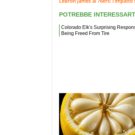
LeBron James ai 76ers: l'impatto 