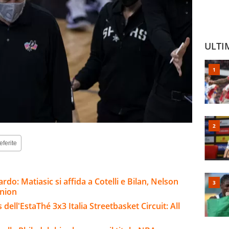
ULTI
eferite
rdo: Matiasic si affida a Cotelli e Bilan, Nelson
nnion
 dell'EstaThé 3x3 Italia Streetbasket Circuit: All