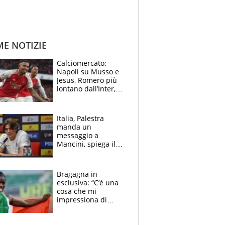
ME NOTIZIE
Calciomercato:
Napoli su Musso e
Jesus, Romero più
lontano dall’Inter,
delirio Mastantuono,
Juve su Trubin. Il
tabellone
Italia, Palestra
manda un
messaggio a
Mancini, spiega il
motivo del no
all’Inter e lancia
l'alleanza con
Bragagna in
Donnarumma
esclusiva: “C’è una
cosa che mi
impressiona di
Doualla. Jacobs?
Ecco come è rinato”.