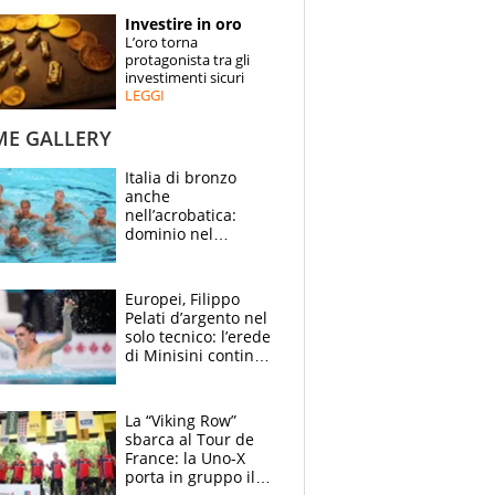
STORIE
Investire in oro
L’oro torna
SPECIALI
protagonista tra gli
investimenti sicuri
LEGGI
ESPERTI
ME GALLERY
CONTATTI
Italia di bronzo
anche
nell’acrobatica:
dominio nel
medagliere, ora
tocca a Ceccon, Curti
e compagni
Europei, Filippo
continuare
Pelati d’argento nel
solo tecnico: l’erede
di Minisini continua
a stupire, Los
Angeles è già nel
mirino
La “Viking Row”
sbarca al Tour de
France: la Uno-X
porta in gruppo il