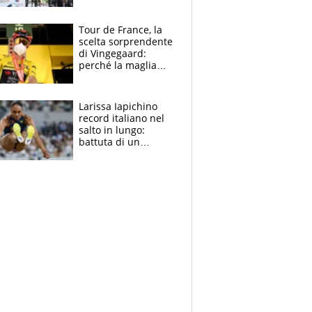
rito della Norvegia
di Haaland e
compagni
Tour de France, la
scelta sorprendente
di Vingegaard:
perché la maglia
gialla indossa la
mascherina, il
rischio da evitare
Larissa Iapichino
record italiano nel
salto in lungo:
battuta di un
centimetro mamma
Fiona May