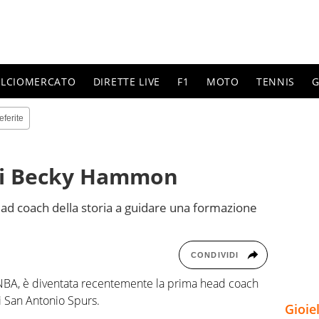
ALCIOMERCATO
DIRETTE LIVE
F1
MOTO
TENNIS
G
eferite
di Becky Hammon
ad coach della storia a guidare una formazione
CONDIVIDI
BA, è diventata recentemente la prima head coach
 San Antonio Spurs.
Gioie