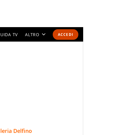
UIDA TV
ALTRO
ACCEDI
CALENDARI E CLASSIFICHE
ALTRI SPORT
MONDIALI 2026
OLIMPIADI
GOSSIP
LIFESTYLE
lleria Delfino