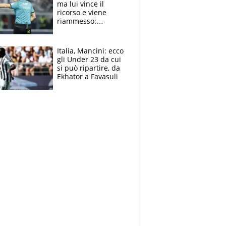
ma lui vince il
ricorso e viene
riammesso:
continua momento
nero per gli arbitri
Italia, Mancini: ecco
gli Under 23 da cui
si può ripartire, da
Ekhator a Favasuli