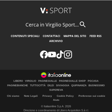
Cerca in Virgilio Sport...
CONTENUTI SPECIALI
CONTATTACI
MAPPA DEL SITO
FEED RSS
ARCHIVIO
LIBERO
VIRGILIO
PAGINEGIALLE
PAGINEGIALLE SHOP
PGCASA
PAGINEBIANCHE
TUTTOCITTÀ
DILEI
SIVIAGGIA
QUIFINANZA
BUONISSIMO
SUPEREVA
Chi siamo
Note Legali
Privacy
Cookie Policy
Preferenze sui cookie
Aiuto
© Italiaonline S.p.A. 2026
Direzione e coordinamento di Libero Acquisition S.á r.l.