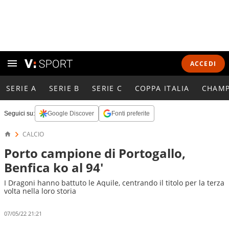
ACCEDI
SERIE A
SERIE B
SERIE C
COPPA ITALIA
CHAMP
Seguici su:
Google Discover
Fonti preferite
CALCIO
Porto campione di Portogallo,
Benfica ko al 94'
I Dragoni hanno battuto le Aquile, centrando il titolo per la terza
volta nella loro storia
07/05/22 21:21