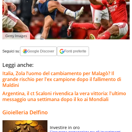
Getty Images
Seguici su:
Google Discover
Fonti preferite
Leggi anche:
Italia, Zola l’uomo del cambiamento per Malagò? Il
grande rischio per l'ex campione dopo il fallimento di
Maldini
Argentina, il ct Scaloni rivendica la vera vittoria: l'ultimo
messaggio una settimana dopo il ko ai Mondiali
Gioielleria Delfino
Investire in oro
L’oro torna protagonista tra gli investimenti