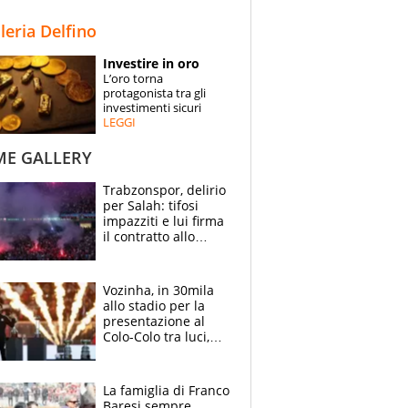
STORIE
lleria Delfino
SPECIALI
Investire in oro
L’oro torna
ESPERTI
protagonista tra gli
investimenti sicuri
LEGGI
CONTATTI
ME GALLERY
Trabzonspor, delirio
per Salah: tifosi
impazziti e lui firma
il contratto allo
stadio
Vozinha, in 30mila
allo stadio per la
presentazione al
Colo-Colo tra luci,
spettacolo, elicotteri
e paracadutisti
La famiglia di Franco
Baresi sempre