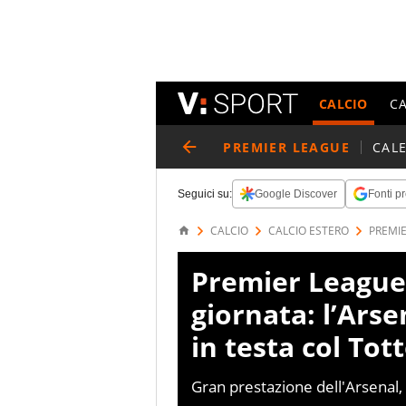
CALCIO
C
PREMIER LEAGUE
CAL
Seguici su:
Google Discover
Fonti pr
CALCIO
CALCIO ESTERO
PREMI
Premier League 
giornata: l’Arse
in testa col To
Gran prestazione dell'Arsenal,
consecutivo e lo supera in class