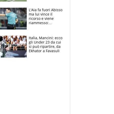
colpa della tosse
L'Aia fa fuori Abisso
ma lui vince il
ricorso e viene
riammesso:
continua momento
nero per gli arbitri
Italia, Mancini: ecco
gli Under 23 da cui
si può ripartire, da
Ekhator a Favasuli