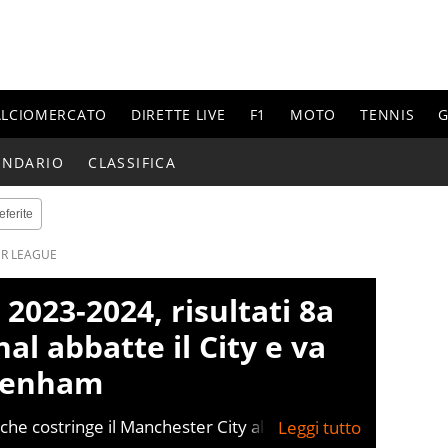
ALCIOMERCATO
DIRETTE LIVE
F1
MOTO
TENNIS
G
ENDARIO
CLASSIFICA
eferite
ER LEAGUE
2023-2024, risultati 8a
nal abbatte il City e va
ttenham
 che costringe il Manchester City al secondo ko
ifica. Decide il match la rete di Martinelli