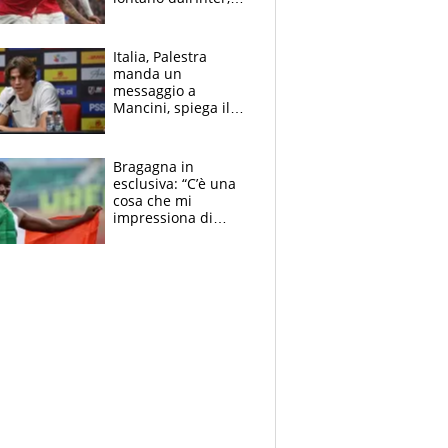
delirio Mastantuono,
Juve su Trubin. Il
tabellone
Italia, Palestra
manda un
messaggio a
Mancini, spiega il
motivo del no
all’Inter e lancia
l'alleanza con
Bragagna in
Donnarumma
esclusiva: “C’è una
cosa che mi
impressiona di
Doualla. Jacobs?
Ecco come è rinato”.
E svela la sorpresa
agli Europei