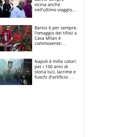
vicina anche
nell'ultimo viaggio,
la moglie Maura, i
figli e i suoi cari
circondati
Baresi 6 per sempre,
dall'affetto dei tifosi
l'omaggio dei tifosi a
Casa Milan è
commovente:
maglie, bandiere,
sciarpe, lacrime e
bigliettini
Napoli è mille colori:
per i 100 anni di
storia luci, lacrime e
fuochi d'artificio: De
Laurentiis salta al
coro anti-Juve