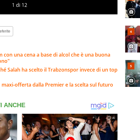
1
di
12
eferite
am con una cena a base di alcol che è una buona
iono"
hé Salah ha scelto il Trabzonspor invece di un top
la maxi-offerta dalla Premier e la scelta sul futuro