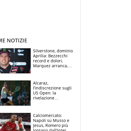
ME NOTIZIE
Silverstone, dominio
Aprilia: Bezzecchi
record e dolori,
Marquez arranca,
Bagnaia cade ed è
fuori dalla top 10
Alcaraz,
l’indiscrezione sugli
US Open: la
rivelazione
dell’amico
giornalista e il piano
B. Rune verso la
Calciomercato:
rinuncia
Napoli su Musso e
Jesus, Romero più
lontano dall’Inter,