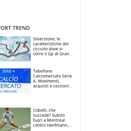
ORT TREND
Silverstone, le
caratteristiche del
circuito dove si
corre il Gp di Gran
Bretagna del
Motomondiale
Tabellone
Calciomercato Serie
A. Movimenti,
acquisti e cessioni:
estate 2026-27
Cobolli, che
succede? Subito
fuori a Montreal
contro Hanfmann,
per Flavio è tutta