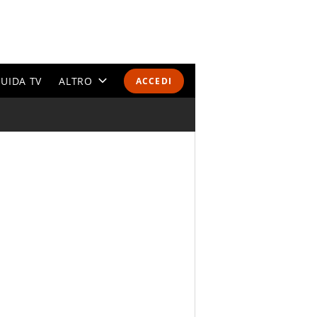
UIDA TV
ALTRO
ACCEDI
CALENDARI E CLASSIFICHE
ALTRI SPORT
MONDIALI 2026
OLIMPIADI
GOSSIP
LIFESTYLE