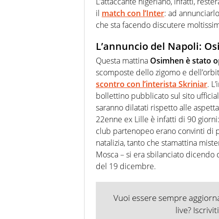
L’attaccante nigeriano, infatti, rest
il
match con l’Inter
: ad annunciarl
che sta facendo discutere moltissimo
L’annuncio del Napoli: O
Questa mattina
Osimhen è stato
o
scomposte dello zigomo e dell’orbi
scontro con l’interista Skriniar
. L
bollettino pubblicato sul sito uffici
saranno dilatati rispetto alle aspettat
22enne ex Lille è infatti di 90 gior
club partenopeo erano convinti di p
natalizia, tanto che stamattina mist
Mosca – si era sbilanciato dicendo d
del 19 dicembre.
Vuoi essere sempre aggiornat
live? Iscrivi