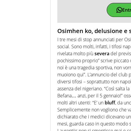
Ent
Osimhen ko, delusione e s
I tre mesi di stop annunciati per O
social. Sono molti, infatti, i tifosi
rivelata molto più
severa
del previs
pochissimo proprio” scrive piccato 
noi è una tragedia sportiva, non vorr
muoiono qui”. L’annuncio del club 
diversi tifosi – soprattutto non napo
assenza del nigeriano. “Così salta la
Befana… anzi, per il 5 gennaio!” os
molti altri utenti: “E’ un
bluff
, da un
Semplicemente non vogliono che vada
dichiarato che i medici dicevano u
mesi, guarda caso in questo modo sa
Laurentiis non si smentisce mai e com