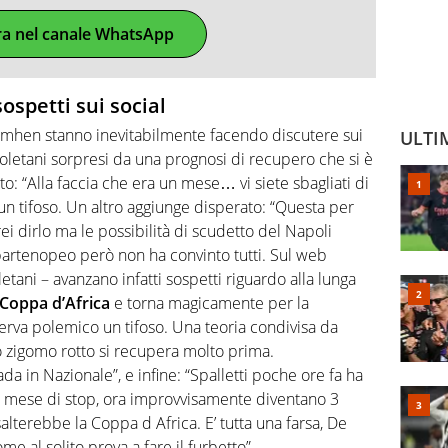
ra nel canale WhatsApp
ospetti sui social
simhen stanno inevitabilmente facendo discutere sui
ULTI
 napoletani sorpresi da una prognosi di recupero che si è
to: “Alla faccia che era un mese… vi siete sbagliati di
un tifoso. Un altro aggiunge disperato: “Questa per
ei dirlo ma le possibilità di scudetto del Napoli
partenopeo però non ha convinto tutti. Sul web
letani – avanzano infatti sospetti riguardo alla lunga
Coppa d’Africa
e torna magicamente per la
serva polemico un tifoso. Una teoria condivisa da
o zigomo rotto si recupera molto prima.
 in Nazionale”, e infine: “Spalletti poche ore fa ha
n mese di stop, ora improvvisamente diventano 3
lterebbe la Coppa d Africa. E’ tutta una farsa, De
e al solito prova a fare il furbetto”.