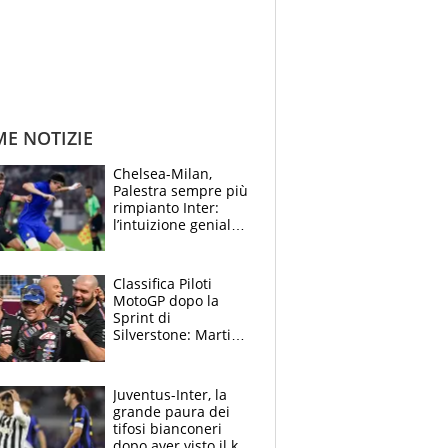
ME NOTIZIE
Chelsea-Milan,
Palestra sempre più
rimpianto Inter:
l’intuizione geniale
di Alonso fa esultare
anche Mancini
Classifica Piloti
MotoGP dopo la
Sprint di
Silverstone: Martin
sempre più leader,
Bezzecchi supera
Marquez
Juventus-Inter, la
grande paura dei
tifosi bianconeri
dopo aver visto il ko