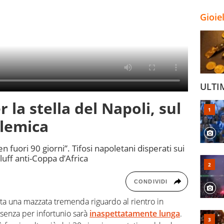
Gioie
ULTI
 la stella del Napoli, sul
lemica
 fuori 90 giorni”. Tifosi napoletani disperati sui
luff anti-Coppa d’Africa
CONDIVIDI
a una mazzata tremenda riguardo al rientro in
assenza per infortunio sarà
inaspettatamente lunga
.