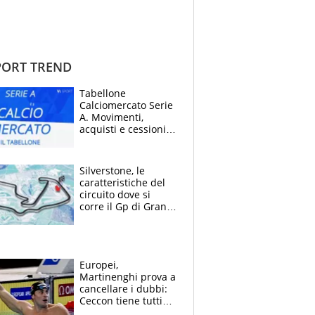
ORT TREND
Tabellone
Calciomercato Serie
A. Movimenti,
acquisti e cessioni:
estate 2026-27
Silverstone, le
caratteristiche del
circuito dove si
corre il Gp di Gran
Bretagna del
Motomondiale
Europei,
Martinenghi prova a
cancellare i dubbi:
Ceccon tiene tutti
col fiato sospeso.