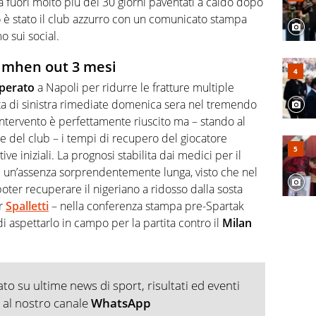
erà fuori molto più dei 30 giorni paventati a caldo dopo
o è stato il club azzurro con un comunicato stampa
 sui social.
simhen out 3 mesi
perato
a Napoli per ridurre le fratture multiple
ta di sinistra rimediate domenica sera nel tremendo
’intervento è perfettamente riuscito ma – stando al
ale del club – i tempi di recupero del giocatore
ive iniziali. La prognosi stabilita dai medici per il
ni: un’assenza sorprendentemente lunga, visto che nel
oter recuperare il nigeriano a ridosso dalla sosta
er
Spalletti
– nella conferenza stampa pre-Spartak
i aspettarlo in campo per la partita contro il
Milan
o su ultime news di sport, risultati ed eventi
ti al nostro canale
WhatsApp