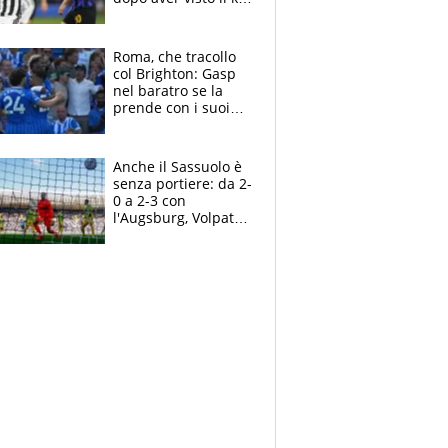
nel derby d'Italia
Roma, che tracollo
col Brighton: Gasp
nel baratro se la
prende con i suoi
cambiando tutti
Anche il Sassuolo è
senza portiere: da 2-
0 a 2-3 con
l'Augsburg, Volpato
non basta, che
errori di Muric