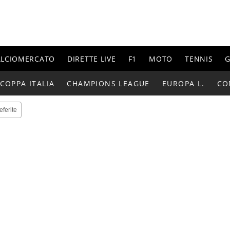
ALCIOMERCATO
DIRETTE LIVE
F1
MOTO
TENNIS
G
COPPA ITALIA
CHAMPIONS LEAGUE
EUROPA L.
CO
eferite