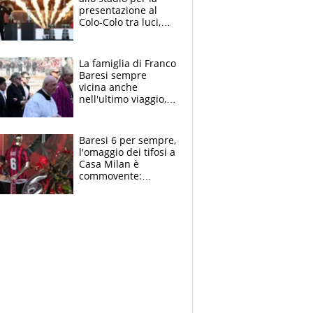
presentazione al
Colo-Colo tra luci,
spettacolo, elicotteri
e paracadutisti
La famiglia di Franco
Baresi sempre
vicina anche
nell'ultimo viaggio,
la moglie Maura, i
figli e i suoi cari
circondati
Baresi 6 per sempre,
dall'affetto dei tifosi
l'omaggio dei tifosi a
Casa Milan è
commovente:
maglie, bandiere,
sciarpe, lacrime e
bigliettini