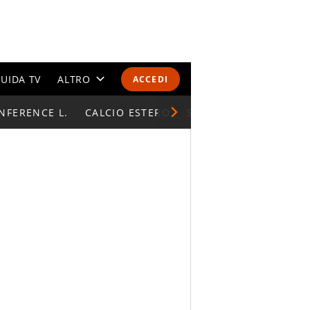
UIDA TV
ALTRO
ACCEDI
NFERENCE L.
CALENDARI E CLASSIFICHE
CALCIO ESTERO
SUPERCOPPA ITALIAN
ALTRI SPORT
MONDIALI 2026
OLIMPIADI
GOSSIP
LIFESTYLE