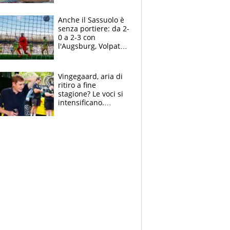
Pellegrini punta su
Curtis
Anche il Sassuolo è
senza portiere: da 2-
0 a 2-3 con
l'Augsburg, Volpato
non basta, che
errori di Muric
Vingegaard, aria di
ritiro a fine
stagione? Le voci si
intensificano.
Pogacar, niente
Sanremo nel 2027:
vuole la Roubaix