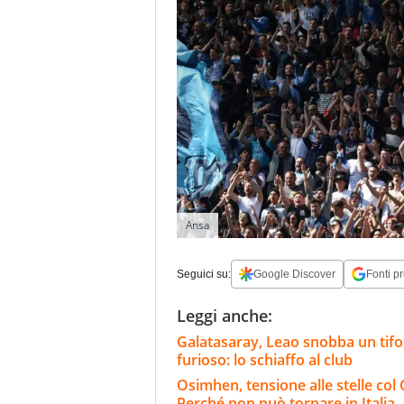
Ansa
Seguici su:
Google Discover
Fonti pr
Leggi anche:
Galatasaray, Leao snobba un tifoso
furioso: lo schiaffo al club
Osimhen, tensione alle stelle col 
Perché non può tornare in Italia