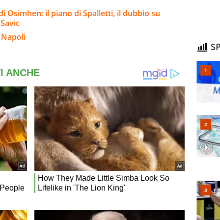
 Osimhen: il piano di Spalletti, il dubbio su
-Savic
 Napoli
SP