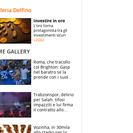
STORIE
lleria Delfino
SPECIALI
Investire in oro
L’oro torna
ESPERTI
protagonista tra gli
investimenti sicuri
LEGGI
CONTATTI
ME GALLERY
Roma, che tracollo
col Brighton: Gasp
nel baratro se la
prende con i suoi
cambiando tutti
Trabzonspor, delirio
per Salah: tifosi
impazziti e lui firma
il contratto allo
stadio
Vozinha, in 30mila
allo stadio per la