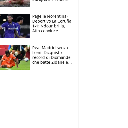
allenamenti fermi,
cosa succede
adesso
Pagelle Fiorentina-
Deportivo La Coruña
1-1: Ndour brilla,
Atta convince.
Pongracic rovina
tutto nel finale
Real Madrid senza
freni: l’acquisto
record di Diomande
che batte Zidane e
Ronaldo. Vinicius
rinnova: le cifre