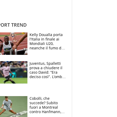
ORT TREND
Kelly Doualla porta
l'Italia in finale ai
Mondiali U20,
neanche il fumo di
un incendio la frena
sui 100 metri
Juventus, Spalletti
prova a chiudere il
caso David: “Era
deciso così”. L’ombra
di Zirkzee e la
sentenza dei tifosi
Cobolli, che
succede? Subito
fuori a Montreal
contro Hanfmann,
per Flavio è tutta