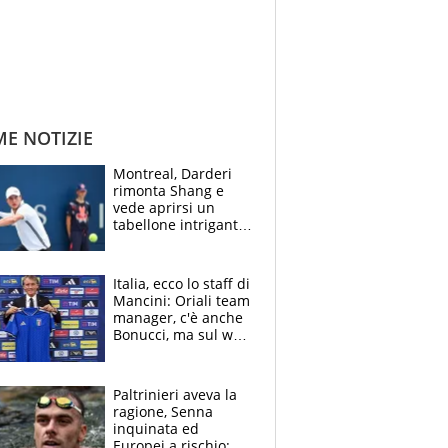
ME NOTIZIE
Montreal, Darderi
rimonta Shang e
vede aprirsi un
tabellone intrigante:
"Penso solo a
Borges, ma sono
felice del mio livello"
Italia, ecco lo staff di
Mancini: Oriali team
manager, c'è anche
Bonucci, ma sul web
infuria la polemica
Paltrinieri aveva la
ragione, Senna
inquinata ed
Europei a rischio: