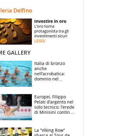
STORIE
lleria Delfino
SPECIALI
Investire in oro
L’oro torna
ESPERTI
protagonista tra gli
investimenti sicuri
LEGGI
CONTATTI
ME GALLERY
Italia di bronzo
anche
nell’acrobatica:
dominio nel
medagliere, ora
tocca a Ceccon, Curti
e compagni
Europei, Filippo
continuare
Pelati d’argento nel
solo tecnico: l’erede
di Minisini continua
a stupire, Los
Angeles è già nel
mirino
La “Viking Row”
sbarca al Tour de