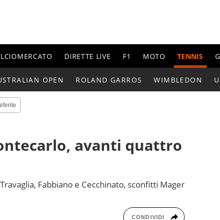
ALCIOMERCATO
DIRETTE LIVE
F1
MOTO
TENNIS
G
USTRALIAN OPEN
ROLAND GARROS
WIMBLEDON
U
eferite
ontecarlo, avanti quattro
Travaglia, Fabbiano e Cecchinato, sconfitti Mager
CONDIVIDI