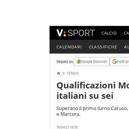
CALCIO
C
CALENDARI
CLASSIFICHE
A
Seguici su:
Google Discover
Fonti pr
TENNIS
Qualificazioni M
italiani su sei
Superano il primo turno Caruso, 
e Marcora.
10/04/21 18:50