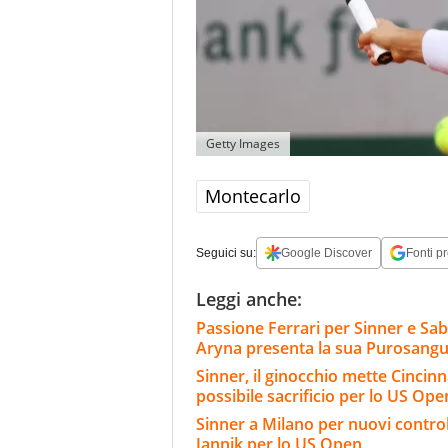
Getty Images
Montecarlo
Seguici su:
Google Discover
Fonti pr
Leggi anche:
Passione Ferrari per Sinner e Sa
Aryna presenta la sua Purosang
Sinner, il ginocchio mette Cincinnat
possibile sacrificio per lo US Ope
Sinner a Milano per nuovi controlli
Jannik per lo US Open