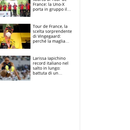
France: la Uno-X
porta in gruppo il
rito della Norvegia
di Haaland e
compagni
Tour de France, la
scelta sorprendente
di Vingegaard:
perché la maglia
gialla indossa la
mascherina, il
rischio da evitare
Larissa Iapichino
record italiano nel
salto in lungo:
battuta di un
centimetro mamma
Fiona May