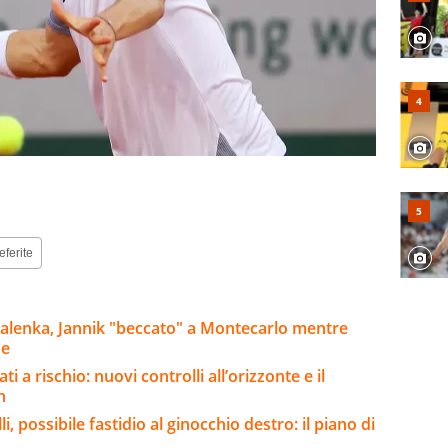
eferite
balenka, Jannik "beccato" a Montecarlo mentre
ue
i a rischio: nuovi controlli all’orizzonte e il
n
, possibile fastidio al ginocchio destro: il piano di