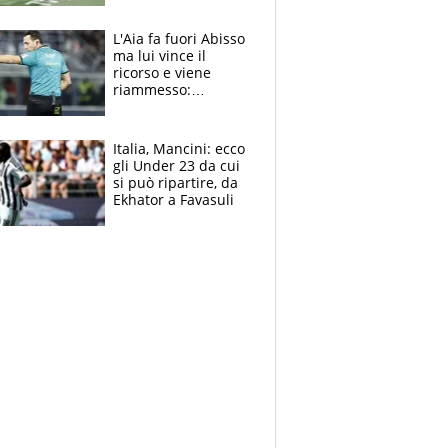
colpa della tosse
L'Aia fa fuori Abisso
ma lui vince il
ricorso e viene
riammesso:
continua momento
nero per gli arbitri
Italia, Mancini: ecco
gli Under 23 da cui
si può ripartire, da
Ekhator a Favasuli