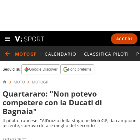
ACCEDI
MOTOGP
CALENDARIO
CLASSIFICA PILOTI
P
Seguici su:
Google Discover
Fonti preferite
MOTO
MOTOGP
Quartararo: "Non potevo
competere con la Ducati di
Bagnaia"
Il pilota francese: "All’inizio della stagione MotoGP, da campione
uscente, speravo di fare meglio del secondo".
27/12/22 16:27