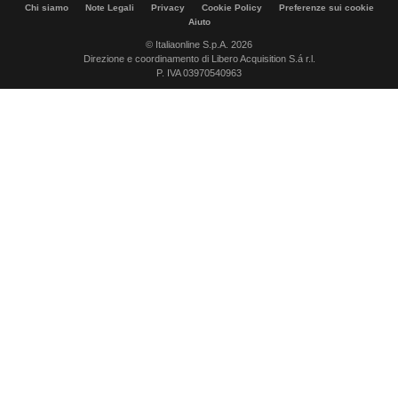
Chi siamo
Note Legali
Privacy
Cookie Policy
Preferenze sui cookie
Aiuto
© Italiaonline S.p.A. 2026
Direzione e coordinamento di Libero Acquisition S.á r.l.
P. IVA 03970540963