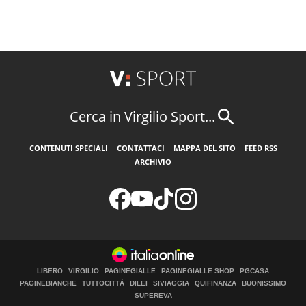
Cerca in Virgilio Sport...
CONTENUTI SPECIALI
CONTATTACI
MAPPA DEL SITO
FEED RSS
ARCHIVIO
LIBERO
VIRGILIO
PAGINEGIALLE
PAGINEGIALLE SHOP
PGCASA
PAGINEBIANCHE
TUTTOCITTÀ
DILEI
SIVIAGGIA
QUIFINANZA
BUONISSIMO
SUPEREVA