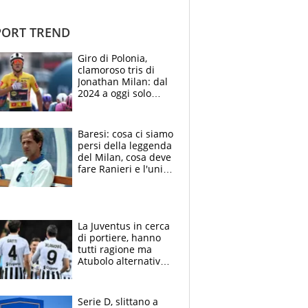
ORT TREND
Giro di Polonia,
clamoroso tris di
Jonathan Milan: dal
2024 a oggi solo
Pogacar ha vinto più
di lui. Bene Romele
e Skerl
Baresi: cosa ci siamo
persi della leggenda
del Milan, cosa deve
fare Ranieri e l'unico
neo di una carriera
immacolata
La Juventus in cerca
di portiere, hanno
tutti ragione ma
Atubolo alternativa
a Vicario non regge
e la soluzione
rimane Milinkovic-
Serie D, slittano a
Savic