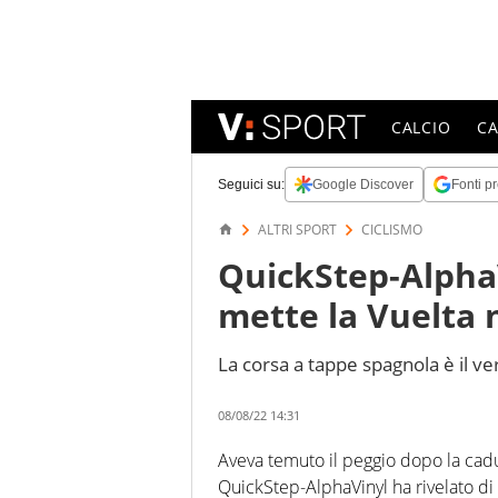
CALCIO
C
Seguici su:
Google Discover
Fonti pr
ALTRI SPORT
CICLISMO
QuickStep-AlphaV
mette la Vuelta 
La corsa a tappe spagnola è il ve
08/08/22 14:31
Aveva temuto il peggio dopo la cadut
QuickStep-AlphaVinyl ha rivelato di