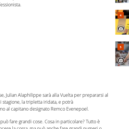
essionista.
, Julian Alaphilippe sarà alla Vuelta per prepararsi al
 stagione, la tripletta iridata, e potrà
o al capitano designato Remco Evenepoel.
uò fare grandi cose. Cosa in particolare? Tutto è
incere la corsa, ma può anche fare grandi numeri o