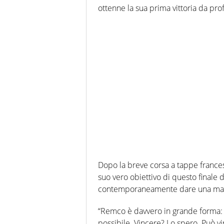
ottenne la sua prima vittoria da prof
Dopo la breve corsa a tappe francese
suo vero obiettivo di questo finale di
contemporaneamente dare una man
“Remco è davvero in grande forma: p
possibile. Vincere? Lo spero. Può v