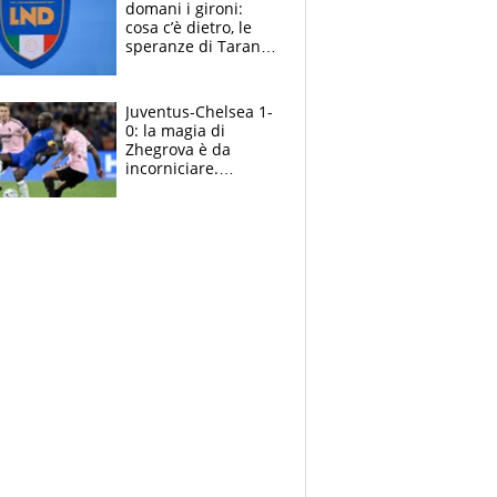
domani i gironi:
cosa c’è dietro, le
speranze di Taranto
e Messina, chi può
essere ripescato
Juventus-Chelsea 1-
0: la magia di
Zhegrova è da
incorniciare.
Spalletti suona il
Blues e tiene,
ancora, la porta
inviolata