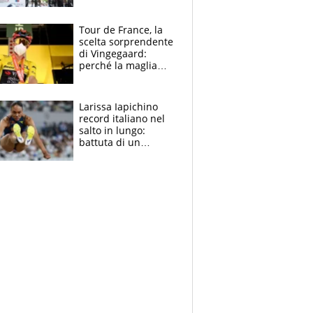
rito della Norvegia
di Haaland e
compagni
Tour de France, la
scelta sorprendente
di Vingegaard:
perché la maglia
gialla indossa la
mascherina, il
rischio da evitare
Larissa Iapichino
record italiano nel
salto in lungo:
battuta di un
centimetro mamma
Fiona May