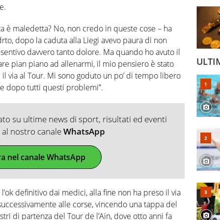
e.
ta è maledetta? No, non credo in queste cose – ha
drto, dopo la caduta alla Liegi avevo paura di non
 sentivo davvero tanto dolore. Ma quando ho avuto il
ULTI
re pian piano ad allenarmi, il mio pensiero è stato
il via al Tour. Mi sono goduto un po’ di tempo libero
ore dopo tutti questi problemi”.
o su ultime news di sport, risultati ed eventi
ti al nostro canale
WhatsApp
ra nel canale WhatsApp
’ok definitivo dai medici, alla fine non ha preso il via
successivamente alle corse, vincendo una tappa del
stri di partenza del Tour de l’Ain, dove otto anni fa