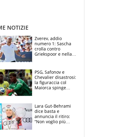
ME NOTIZIE
Zverev, addio
numero 1: Sascha
crolla contro
Griekspoor e nella
sfida a due con
Sinner si conferma
terzo. Quanti malori
PSG, Safonov e
a Montreal
Chevalier disastrosi:
la figuraccia col
Maiorca spinge
Suzuki da Luis
Enrique, Juve a
rischio beffa
Lara Gut-Behrami
dice basta e
annuncia il ritiro:
“Non voglio più
gareggiare”. Visita
decisiva per