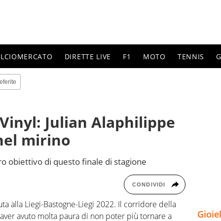
ALCIOMERCATO
DIRETTE LIVE
F1
MOTO
TENNIS
G
eferite
inyl: Julian Alaphilippe
nel mirino
ro obiettivo di questo finale di stagione
CONDIVIDI
a alla Liegi-Bastogne-Liegi 2022. Il corridore della
Gioie
 aver avuto molta paura di non poter più tornare a