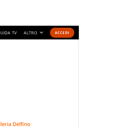
UIDA TV
ALTRO
ACCEDI
CALENDARI E CLASSIFICHE
ALTRI SPORT
MONDIALI 2026
OLIMPIADI
GOSSIP
LIFESTYLE
lleria Delfino