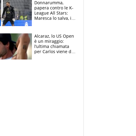
Brignone
Donnarumma,
papera contro le K-
League All Stars:
Maresca lo salva, i
tifosi del City lo
attaccano
Alcaraz, lo US Open
è un miraggio:
l’ultima chiamata
per Carlos viene da
New York e
potrebbe
coinvolgere Serena
Williams