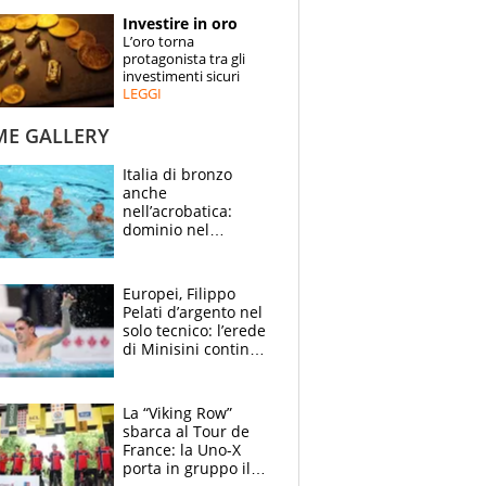
STORIE
Investire in oro
L’oro torna
SPECIALI
protagonista tra gli
investimenti sicuri
LEGGI
ESPERTI
ME GALLERY
CONTATTI
Italia di bronzo
anche
nell’acrobatica:
dominio nel
medagliere, ora
tocca a Ceccon, Curti
e compagni
Europei, Filippo
continuare
Pelati d’argento nel
solo tecnico: l’erede
di Minisini continua
a stupire, Los
Angeles è già nel
mirino
La “Viking Row”
sbarca al Tour de
France: la Uno-X
porta in gruppo il