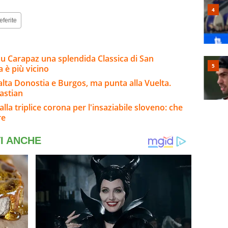
eferite
su Carapaz una splendida Classica di San
a è più vicino
salta Donostia e Burgos, ma punta alla Vuelta.
astian
lla triplice corona per l'insaziabile sloveno: che
re