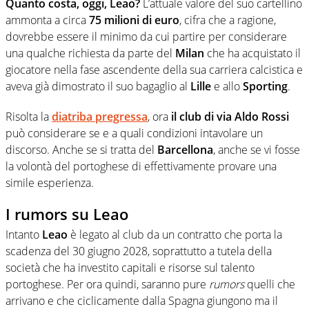
Quanto costa, oggi, Leao?
L’attuale valore del suo cartellino
ammonta a circa
75 milioni di euro
, cifra che a ragione,
dovrebbe essere il minimo da cui partire per considerare
una qualche richiesta da parte del
Milan
che ha acquistato il
giocatore nella fase ascendente della sua carriera calcistica e
aveva già dimostrato il suo bagaglio al
Lille
e allo
Sporting
.
Risolta la
diatriba pregressa
, ora
il club di via Aldo Rossi
può considerare se e a quali condizioni intavolare un
discorso. Anche se si tratta del
Barcellona
, anche se vi fosse
la volontà del portoghese di effettivamente provare una
simile esperienza.
I rumors su Leao
Intanto
Leao
è legato al club da un contratto che porta la
scadenza del 30 giugno 2028, soprattutto a tutela della
società che ha investito capitali e risorse sul talento
portoghese. Per ora quindi, saranno pure
rumors
quelli che
arrivano e che ciclicamente dalla Spagna giungono ma il