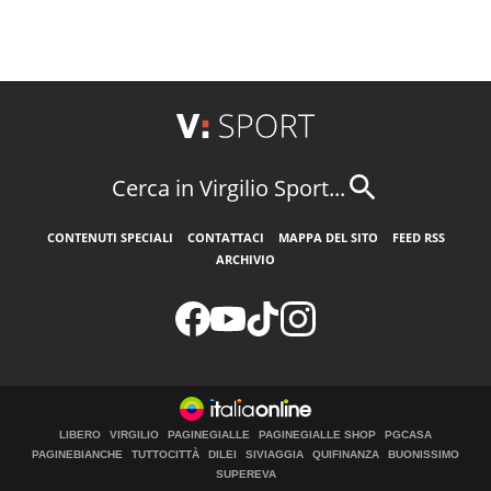
Cerca in Virgilio Sport...
CONTENUTI SPECIALI
CONTATTACI
MAPPA DEL SITO
FEED RSS
ARCHIVIO
LIBERO
VIRGILIO
PAGINEGIALLE
PAGINEGIALLE SHOP
PGCASA
PAGINEBIANCHE
TUTTOCITTÀ
DILEI
SIVIAGGIA
QUIFINANZA
BUONISSIMO
SUPEREVA