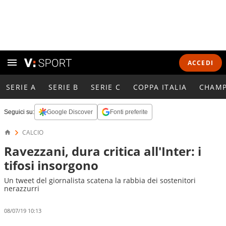
ACCEDI
SERIE A
SERIE B
SERIE C
COPPA ITALIA
CHAMP
Seguici su:
Google Discover
Fonti preferite
CALCIO
Ravezzani, dura critica all'Inter: i
tifosi insorgono
Un tweet del giornalista scatena la rabbia dei sostenitori
nerazzurri
08/07/19 10:13