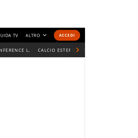
UIDA TV
ALTRO
ACCEDI
NFERENCE L.
CALENDARI E CLASSIFICHE
CALCIO ESTERO
SUPERCOPPA ITALIAN
ALTRI SPORT
MONDIALI 2026
OLIMPIADI
GOSSIP
LIFESTYLE