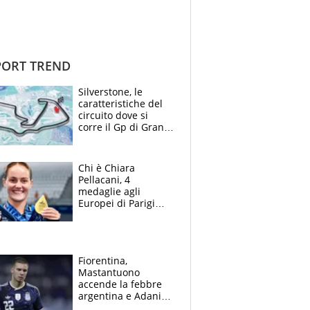
ORT TREND
Silverstone, le
caratteristiche del
circuito dove si
corre il Gp di Gran
Bretagna del
Motomondiale
Chi è Chiara
Pellacani, 4
medaglie agli
Europei di Parigi
2026, papà
Giampaolo
giornalista, mamma
insegnante e il
Fiorentina,
fratello calciatore
Mastantuono
accende la febbre
argentina e Adani
impazzisce. Ma