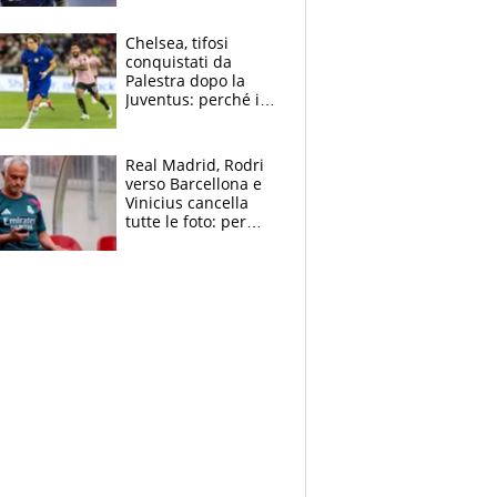
Antognoni ‘rovina la
festa’ a Commisso
Chelsea, tifosi
conquistati da
Palestra dopo la
Juventus: perché i
fan dei Blues sono
pazzi dell’azzurro
Real Madrid, Rodri
verso Barcellona e
Vinicius cancella
tutte le foto: per
Mourinho due grane
da risolvere