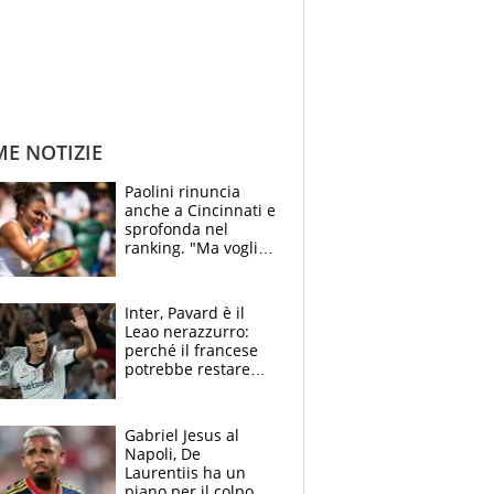
ME NOTIZIE
Paolini rinuncia
anche a Cincinnati e
sprofonda nel
ranking. "Ma voglio
essere al 100% allo
US Open"
Inter, Pavard è il
Leao nerazzurro:
perché il francese
potrebbe restare
alla corte di Chivu
Gabriel Jesus al
Napoli, De
Laurentiis ha un
piano per il colpo