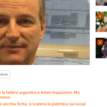
eferite
 la febbre argentina e Adani impazzisce. Ma
mmisso
 vecchia ferita, si scatena la polemica sui social