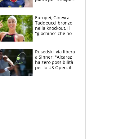
Champions: vendere
Lukaku, Lang e
Lucca
Europei, Ginevra
Taddeucci bronzo
nella knockout, il
"giochino" che non
le piace: "La Senna?
Oggi era pulita"
Rusedski, via libera
a Sinner: "Alcaraz
ha zero possibilità
per lo US Open, il
2026 forse è gà
finito per lui"