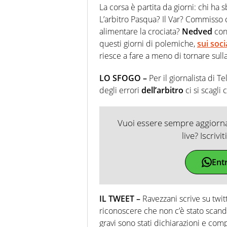
La corsa è partita da giorni: chi ha
L’arbitro Pasqua? Il Var? Commisso 
alimentare la crociata?
Nedved
con 
questi giorni di polemiche,
sui soci
riesce a fare a meno di tornare sull
LO SFOGO –
Per il giornalista di 
degli errori
dell’arbitro
ci si scagli 
Vuoi essere sempre aggiornat
live? Iscrivi
Ent
IL TWEET –
Ravezzani scrive su twit
riconoscere che non c’è stato scandal
gravi sono stati dichiarazioni e com