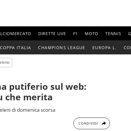
ALCIOMERCATO
DIRETTE LIVE
F1
MOTO
TENNIS
G
COPPA ITALIA
CHAMPIONS LEAGUE
EUROPA L.
CO
eferite
a putiferio sul web:
u che merita
veleni di domenica scorsa
CONDIVIDI