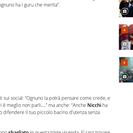
 ognuno ha i guru che merita”.
 sui social: “Ognuno la potrà pensare come crede, e
tri è meglio non parli…” ma anche: “Anche
Nicchi
ha
 difendere il tuo piccolo bacino d’utenza senza
hanno
sbagliato
in questa triste vicenda. E’ raro trovare