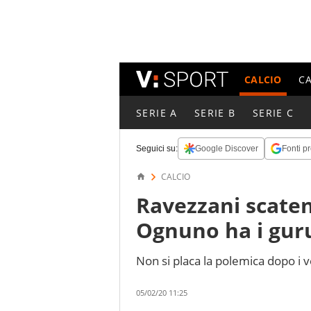
CALCIO
C
SERIE A
SERIE B
SERIE C
Seguici su:
Google Discover
Fonti pr
CALCIO
Ravezzani scaten
Ognuno ha i gur
Non si placa la polemica dopo i 
05/02/20 11:25