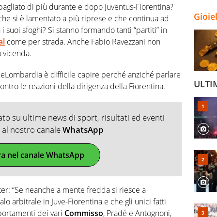
 sbagliato di più durante e dopo Juventus-Fiorentina?
Gioie
che si è lamentato a più riprese e che continua ad
i suoi sfoghi? Si stanno formando tanti “partiti” in
al
come per strada. Anche Fabio Ravezzani non
a vicenda.
TeleLombardia è difficile capire perché anziché parlare
ULTI
contro le reazioni della dirigenza della Fiorentina.
o su ultime news di sport, risultati ed eventi
ti al nostro canale
WhatsApp
ra nel canale WhatsApp
ter: “Se neanche a mente fredda si riesce a
o arbitrale in Juve-Fiorentina e che gli unici fatti
portamenti dei vari
Commisso
, Pradé e Antognoni,