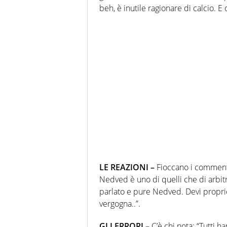
beh, è inutile ragionare di calcio. E
LE REAZIONI –
Fioccano i commenti
Nedved è uno di quelli che di arbi
parlato e pure Nedved. Devi proprio
vergogna..”.
GLI ERRORI
– C’è chi nota: “Tutti 