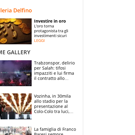
STORIE
lleria Delfino
SPECIALI
Investire in oro
L’oro torna
ESPERTI
protagonista tra gli
investimenti sicuri
LEGGI
CONTATTI
ME GALLERY
Trabzonspor, delirio
per Salah: tifosi
impazziti e lui firma
il contratto allo
stadio
Vozinha, in 30mila
allo stadio per la
presentazione al
Colo-Colo tra luci,
spettacolo, elicotteri
e paracadutisti
La famiglia di Franco
Baresi sempre