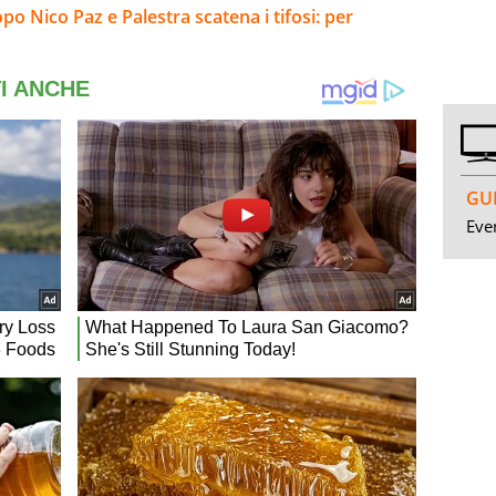
opo Nico Paz e Palestra scatena i tifosi: per
GUI
Even