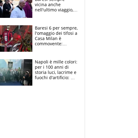
vicina anche
nell'ultimo viaggio,
la moglie Maura, i
figli e i suoi cari
circondati
Baresi 6 per sempre,
dall'affetto dei tifosi
l'omaggio dei tifosi a
Casa Milan è
commovente:
maglie, bandiere,
sciarpe, lacrime e
bigliettini
Napoli è mille colori:
per i 100 anni di
storia luci, lacrime e
fuochi d'artificio: De
Laurentiis salta al
coro anti-Juve