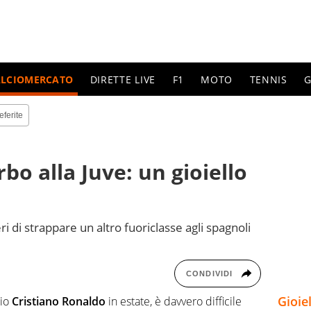
ALCIOMERCATO
DIRETTE LIVE
F1
MOTO
TENNIS
G
eferite
bo alla Juve: un gioiello
ri di strappare un altro fuoriclasse agli spagnoli
CONDIVIDI
Gioie
cio
Cristiano Ronaldo
in estate, è davvero difficile