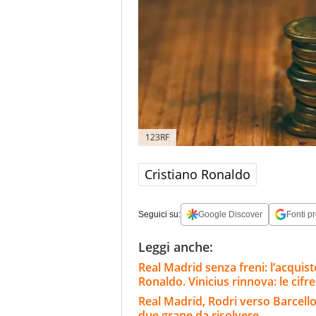
123RF
Cristiano Ronaldo
Seguici su:
Google Discover
Fonti pr
Leggi anche:
Real Madrid senza freni: l’acqui
Ronaldo. Vinicius rinnova: le cifre
Real Madrid, Rodri verso Barcello
due grane da risolvere