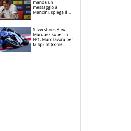
manda un
messaggio a
Mancini, spiega il
motivo del no
all’Inter e lancia
l'alleanza con
Silverstone, Alex
Donnarumma
Marquez super in
FP1. Marc lavora per
la Sprint (come
Martin), bene
Bezzecchi