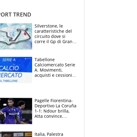
ORT TREND
Silverstone, le
caratteristiche del
circuito dove si
corre il Gp di Gran
Bretagna del
Motomondiale
Tabellone
Calciomercato Serie
A. Movimenti,
acquisti e cessioni:
estate 2026-27
Pagelle Fiorentina-
Deportivo La Coruña
1-1: Ndour brilla,
Atta convince.
Pongracic rovina
tutto nel finale
Italia, Palestra