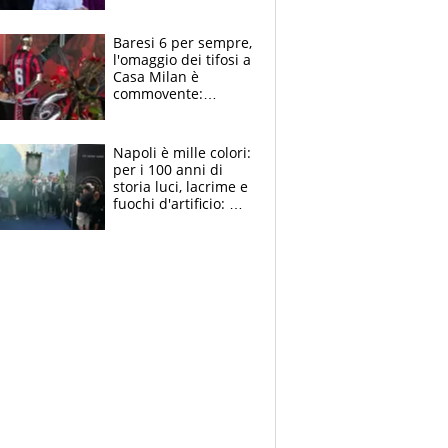
la moglie Maura, i
figli e i suoi cari
circondati
Baresi 6 per sempre,
dall'affetto dei tifosi
l'omaggio dei tifosi a
Casa Milan è
commovente:
maglie, bandiere,
sciarpe, lacrime e
bigliettini
Napoli è mille colori:
per i 100 anni di
storia luci, lacrime e
fuochi d'artificio: De
Laurentiis salta al
coro anti-Juve