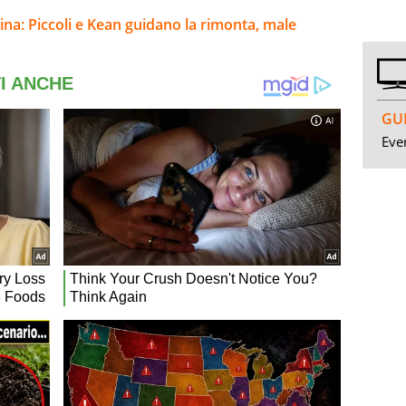
ina: Piccoli e Kean guidano la rimonta, male
GUI
Even