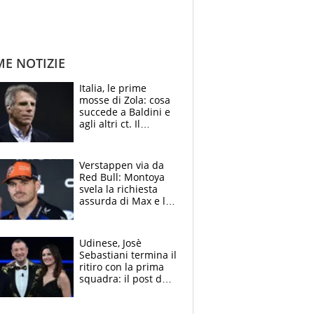
ME NOTIZIE
Italia, le prime
mosse di Zola: cosa
succede a Baldini e
agli altri ct. Il
Borussia tenta un
altro sgarbo agli
azzurri
Verstappen via da
Red Bull: Montoya
svela la richiesta
assurda di Max e lo
avverte: “Sicuro
Mercedes e
McLaren siano
Udinese, Josè
meglio?”
Sebastiani termina il
ritiro con la prima
squadra: il post del
figlio di Amadeus e
Sanremo sullo