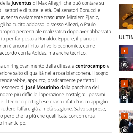
 della
Juventus
di Max Allegri, che può contare su
t i settori e di tutte le età. Dai senatori Bonucci e
cur, senza ovviamente trascurare Miralem Pjanic,
gli ha cucito addosso lo stesso Allegri, o Paulo
a propria percentuale realizzativa dopo aver abbassato
ULTI
io per far posto a Ronaldo. Eppure, il piano di
non è ancora finito, a livello economico, come
 accordo con la Adidas, ma anche tecnico.
ma un ringiovanimento della difesa, a
centrocampo
e
eriore salto di qualità nella rosa bianconera. Il sogno
no renderebbe, appunto, praticamente perfetto il
 L’esonero di
José Mourinho
dalla panchina del
re più difficile l’operazione-nostalgia: i pessimi
 il tecnico portoghese erano infatti l’unico appiglio
hiudere l’affare già a metà stagione. Salvo sorprese,
hio però che la più che qualfiicata concorrenza,
o in anticipo.