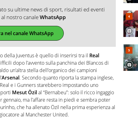
o su ultime news di sport, risultati ed eventi
ti al nostro canale
WhatsApp
ra nel canale WhatsApp
o della Juventus è quello di inserirsi tra il
Real
difficili dopo l’avvento sulla panchina dei Blancos di
ldo un’altra stella dell’organico dei campioni
’
Arsenal
. Secondo quanto riporta la stampa inglese,
, Real e i Gunners starebbero impostando uno
iporti
Mesut Özil
al “Bernabeu”: solo il ricco ingaggio
er gennaio, ma l’affare resta in piedi e sembra poter
urinho, che ha allenato Özil nella prima esperienza al
 giocatore al Manchester United.