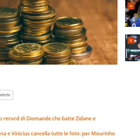
eferite
sto record di Diomande che batte Zidane e
na e Vinicius cancella tutte le foto: per Mourinho