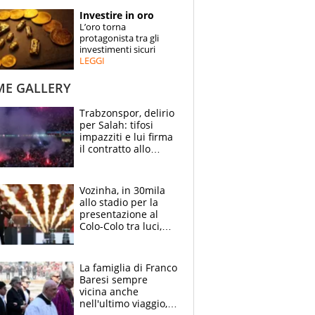
STORIE
Investire in oro
L’oro torna
SPECIALI
protagonista tra gli
investimenti sicuri
LEGGI
ESPERTI
ME GALLERY
CONTATTI
Trabzonspor, delirio
per Salah: tifosi
impazziti e lui firma
il contratto allo
stadio
Vozinha, in 30mila
allo stadio per la
presentazione al
Colo-Colo tra luci,
spettacolo, elicotteri
e paracadutisti
La famiglia di Franco
Baresi sempre
vicina anche
nell'ultimo viaggio,