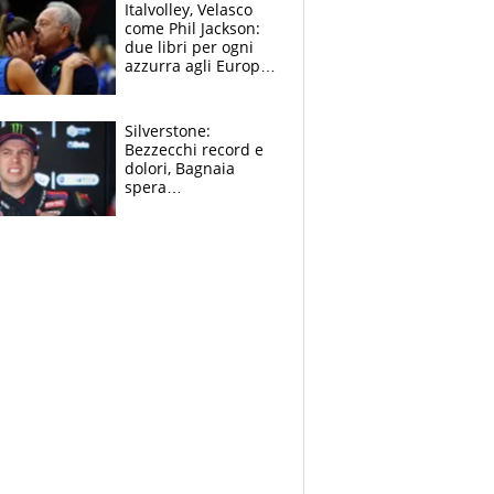
sfondo
Italvolley, Velasco
come Phil Jackson:
due libri per ogni
azzurra agli Europei.
Quello per Sylla è
“geniale”
Silverstone:
Bezzecchi record e
dolori, Bagnaia
spera
nell'antidolorifico,
Marquez si tira fuori
e vota Aprilia