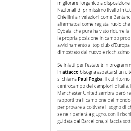
migliorare l’organico a disposizione
Nazionali di primissimo livello in tut
Chiellini a rivelazioni come Bentan
affermatosi come regista, ruolo che 
Dybala, che pure ha visto ridurre l
la propria posizione in campo propr
avvicinamento ai top club d’Europa 
dimostrato dal nuovo e ricchissimo
Se infatti per l’estate è in program
in
attacco
bisogna aspettarsi un ult
si chiama
Paul Pogba
, il cui ritor
centrocampo dei campioni d’Italia.
Manchester United sembra però rende
rapporti tra il campione del mondo e
per provare a coltivare il sogno di c
se ne riparierà a giugno, con il risc
guidata dal Barcellona, si faccia sott