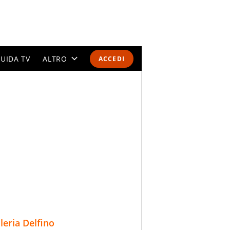
UIDA TV
ALTRO
ACCEDI
CALENDARI E CLASSIFICHE
ALTRI SPORT
MONDIALI 2026
OLIMPIADI
GOSSIP
LIFESTYLE
lleria Delfino