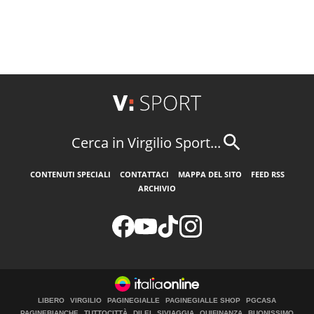
Cerca in Virgilio Sport...
CONTENUTI SPECIALI
CONTATTACI
MAPPA DEL SITO
FEED RSS
ARCHIVIO
LIBERO
VIRGILIO
PAGINEGIALLE
PAGINEGIALLE SHOP
PGCASA
PAGINEBIANCHE
TUTTOCITTÀ
DILEI
SIVIAGGIA
QUIFINANZA
BUONISSIMO