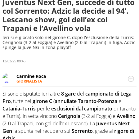
Juventus Next Gen, succede di tutto
col Sorrento: Adzic la decide al 94’.
Lescano show, gol dell’ex col
Trapani e l’Avellino vola
Ieri si è giocato solo nel girone C, dopo l'esclusione della Turris:
Cerignola (3-2 al Foggia) e Avellino (2-0 al Trapani) in fuga, Adzic
spinge la Juve NG in zona playoff
13/03/25 09:45
Carmine Roca
GIORNALISTA
Giornalista pubblicista, appassionato di calcio in tutte le
sue sfaccettature, con una particolare predilezione per i
Si sono disputate ieri altre
8 gare
del
campionato di Lega
campionati minori.
Pro
, tutte nel
girone C
(
annullate Taranto-Potenza
e
Catania-Turris
per le
esclusioni dal campionato
di Taranto
e Turris). In vetta vincono
Cerignola
(3-2 al Foggia) e
Avellino
(2-0 al Trapani, con gol dell’ex Lescano). La
Juventus Next
Gen
la spunta nel recupero sul
Sorrento
, grazie al
rigore di
Adzic
.