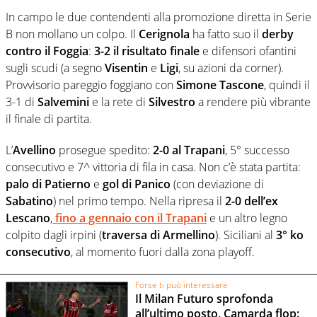
In campo le due contendenti alla promozione diretta in Serie
B non mollano un colpo. Il
Cerignola
ha fatto suo il
derby
contro il Foggia
:
3-2 il risultato finale
e difensori ofantini
sugli scudi (a segno
Visentin
e
Ligi
, su azioni da corner).
Provvisorio pareggio foggiano con
Simone Tascone
, quindi il
3-1 di
Salvemini
e la rete di
Silvestro
a rendere più vibrante
il finale di partita.
L’
Avellino
prosegue spedito:
2-0 al Trapani
, 5° successo
consecutivo e 7^ vittoria di fila in casa. Non c’è stata partita:
palo di Patierno
e
gol di Panico
(con deviazione di
Sabatino
) nel primo tempo. Nella ripresa il
2-0 dell’ex
Lescano
,
fino a gennaio con il Trapani
e un altro legno
colpito dagli irpini (
traversa di Armellino
). Siciliani al
3° ko
consecutivo
, al momento fuori dalla zona playoff.
Forse ti può interessare
Il Milan Futuro sprofonda
all’ultimo posto, Camarda flop: