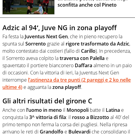
sconfitta anche col Pineto
Adzic al 94′, Juve NG in zona playoff
Fa festa la
Juventus Next Gen
, che in pieno recupero la
spunta sul
Sorrento
grazie al
rigore trasformato da Adzic
,
molto contestato dai costieri (fallo di
Carillo
). In precedenza,
il Sorrento aveva colpito la
traversa con Palella
e
spaventato il portiere bianconero
Daffara
almeno in un paio
di occasioni. Con la vittoria di ieri, la Juventus Next Gen
interrompe
l’astinenza da tre punti (2 pareggi e 2 ko nelle
ultime 4)
e agguanta la
zona playoff
.
Gli altri risultati del girone C
Anche con
l’uomo in meno
il
Monopoli
batte il
Latina
e
conquista la
3^ vittoria di fila
: il
rosso a Bizzotto
al 40’ del
primo tempo non ferma la corsa dei pugliesi. Nella ripresa
arrivano le reti di
Grandolfo
e
Bulevardi
che consolidano il