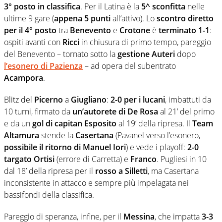
3° posto in classifica
. Per il Latina è la
5^ sconfitta
nelle
ultime 9 gare (
appena 5 punti
all’attivo). Lo
scontro diretto
per il 4° posto
tra
Benevento
e
Crotone
è
terminato 1-1
:
ospiti avanti con
Ricci
in chiusura di primo tempo, pareggio
del Benevento – tornato sotto la
gestione Auteri
dopo
l’esonero di Pazienza
– ad opera del subentrato
Acampora
.
Blitz del
Picerno
a
Giugliano
:
2-0 per i lucani
, imbattuti da
10 turni, firmato da
un’autorete di De Rosa
al 21’ del primo
e da un
gol di capitan Esposito
al 19’ della ripresa. Il
Team
Altamura
stende la
Casertana
(Pavanel verso l’esonero,
possibile il ritorno di Manuel Iori
) e vede i playoff:
2-0
targato Ortisi
(errore di Carretta) e
Franco
. Pugliesi in 10
dal 18’ della ripresa per il
rosso a Silletti
, ma Casertana
inconsistente in attacco e sempre più impelagata nei
bassifondi della classifica.
Pareggio di speranza, infine, per il
Messina
, che impatta
3-3