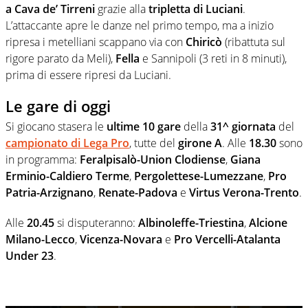
a Cava de’ Tirreni
grazie alla
tripletta di Luciani
.
L’attaccante apre le danze nel primo tempo, ma a inizio
ripresa i metelliani scappano via con
Chiricò
(ribattuta sul
rigore parato da Meli),
Fella
e Sannipoli (3 reti in 8 minuti),
prima di essere ripresi da Luciani.
Le gare di oggi
Si giocano stasera le
ultime 10 gare
della
31^ giornata
del
campionato di Lega Pro
, tutte del
girone A
. Alle
18.30
sono
in programma:
Feralpisalò-Union Clodiense
,
Giana
Erminio-Caldiero Terme
,
Pergolettese-Lumezzane
,
Pro
Patria-Arzignano
,
Renate-Padova
e
Virtus Verona-Trento
.
Alle
20.45
si disputeranno:
Albinoleffe-Triestina
,
Alcione
Milano-Lecco
,
Vicenza-Novara
e
Pro Vercelli-Atalanta
Under 23
.