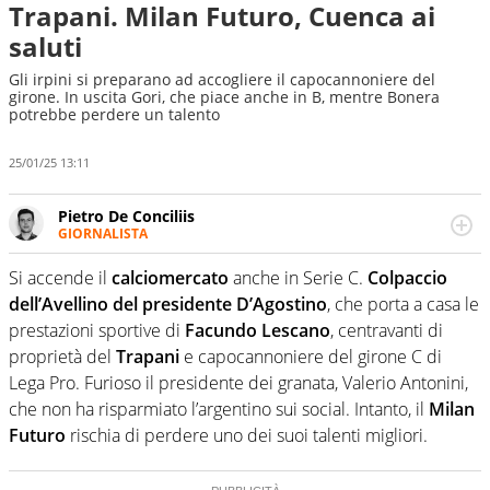
Trapani. Milan Futuro, Cuenca ai
saluti
Gli irpini si preparano ad accogliere il capocannoniere del
girone. In uscita Gori, che piace anche in B, mentre Bonera
potrebbe perdere un talento
25/01/25 13:11
Pietro De Conciliis
GIORNALISTA
Giornalista pubblicista e speaker radiofonico, per Virgilio
Sport si occupa di calcio con uno sguardo attento e
Si accende il
calciomercato
anche in Serie C.
Colpaccio
competente sui campionati di Serie B e Serie C
dell’Avellino del presidente D’Agostino
, che porta a casa le
prestazioni sportive di
Facundo Lescano
, centravanti di
proprietà del
Trapani
e capocannoniere del girone C di
Lega Pro. Furioso il presidente dei granata, Valerio Antonini,
che non ha risparmiato l’argentino sui social. Intanto, il
Milan
Futuro
rischia di perdere uno dei suoi talenti migliori.