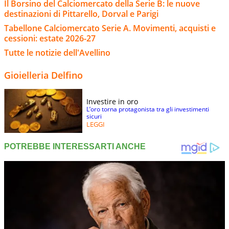
Il Borsino del Calciomercato della Serie B: le nuove
destinazioni di Pittarello, Dorval e Parigi
Tabellone Calciomercato Serie A. Movimenti, acquisti e
cessioni: estate 2026-27
Tutte le notizie dell'Avellino
Gioielleria Delfino
Investire in oro
L’oro torna protagonista tra gli investimenti
sicuri
LEGGI