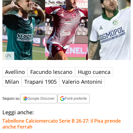
LPS
Avellino
Facundo lescano
Hugo cuenca
Milan
Trapani 1905
Valerio Antonini
Seguici su:
Google Discover
Fonti preferite
Leggi anche:
Tabellone Calciomercato Serie B 26-27: il Pisa prende
anche Ferrah