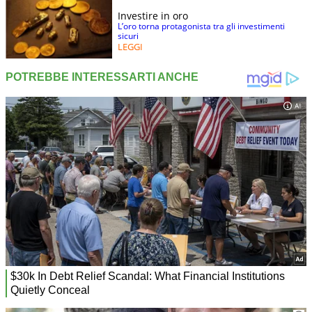
Investire in oro
L’oro torna protagonista tra gli investimenti
sicuri
LEGGI