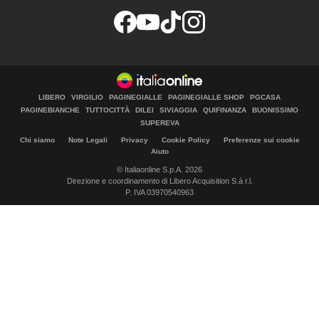
LIBERO
VIRGILIO
PAGINEGIALLE
PAGINEGIALLE SHOP
PGCASA
PAGINEBIANCHE
TUTTOCITTÀ
DILEI
SIVIAGGIA
QUIFINANZA
BUONISSIMO
SUPEREVA
Chi siamo
Note Legali
Privacy
Cookie Policy
Preferenze sui cookie
Aiuto
© Italiaonline S.p.A. 2026
Direzione e coordinamento di Libero Acquisition S.á r.l.
P. IVA 03970540963