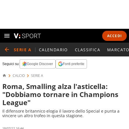
ACCEDI
SERIE A
CALENDARIO
CLASSIFICA
MARCATO
Seguici su:
Google Discover
Fonti preferite
CALCIO
SERIE A
Roma, Smalling alza l'asticella:
"Dobbiamo tornare in Champions
League"
Il difensore britannico elogia il lavoro dello Special e punta a
vincere un altro trofeo in questa stagione.
18/07/22 16:44