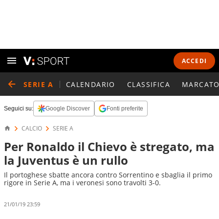
ACCEDI
SERIE A
CALENDARIO
CLASSIFICA
MARCATO
Seguici su:
Google Discover
Fonti preferite
CALCIO
SERIE A
Per Ronaldo il Chievo è stregato, ma
la Juventus è un rullo
Il portoghese sbatte ancora contro Sorrentino e sbaglia il primo
rigore in Serie A, ma i veronesi sono travolti 3-0.
21/01/19 23:59