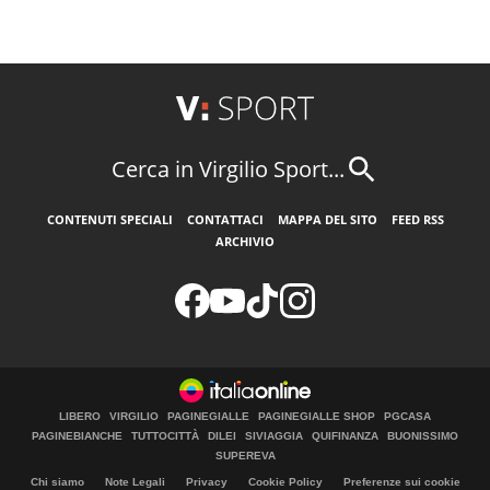
Cerca in Virgilio Sport...
CONTENUTI SPECIALI
CONTATTACI
MAPPA DEL SITO
FEED RSS
ARCHIVIO
LIBERO
VIRGILIO
PAGINEGIALLE
PAGINEGIALLE SHOP
PGCASA
PAGINEBIANCHE
TUTTOCITTÀ
DILEI
SIVIAGGIA
QUIFINANZA
BUONISSIMO
SUPEREVA
Chi siamo
Note Legali
Privacy
Cookie Policy
Preferenze sui cookie