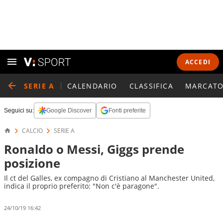
ACCEDI
SERIE A
CALENDARIO
CLASSIFICA
MARCATO
Seguici su:
Google Discover
Fonti preferite
CALCIO
SERIE A
Ronaldo o Messi, Giggs prende
posizione
Il ct del Galles, ex compagno di Cristiano al Manchester United,
indica il proprio preferito: "Non c'è paragone".
24/10/19 16:42